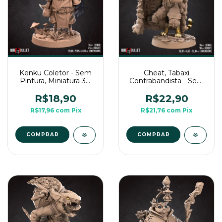
Kenku Coletor - Sem
Cheat, Tabaxi
Pintura, Miniatura 3D
Contrabandista - Sem
Médio Para Rpg de
Pintura, Miniatura 3D
Mesa
Médio Para Rpg de
R$18,90
R$22,90
Mesa
R$17,96
com
Pix
R$21,76
com
Pix
COMPRAR
COMPRAR