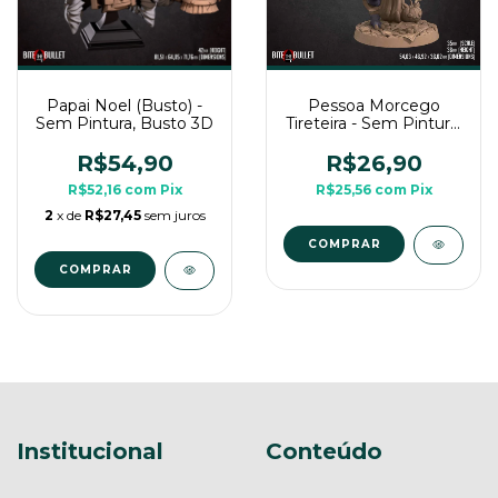
Papai Noel (Busto) -
Pessoa Morcego
Sem Pintura, Busto 3D
Tireteira - Sem Pintura,
Miniatura 3D Grande
Para Rpg de Mesa
R$54,90
R$26,90
R$52,16
com
Pix
R$25,56
com
Pix
2
x de
R$27,45
sem juros
COMPRAR
Institucional
Conteúdo