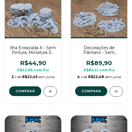
Ilha Enraizada A - Sem
Decorações de
Pintura, Miniatura 3D
Pântano - Sem
Cenário Para RPG de
Pintura, Miniatura 3D
Mesa
Cenário Para RPG de
R$44,90
R$89,90
Mesa
R$42,66
com
Pix
R$85,41
com
Pix
2
x de
R$22,45
sem juros
4
x de
R$22,48
sem juros