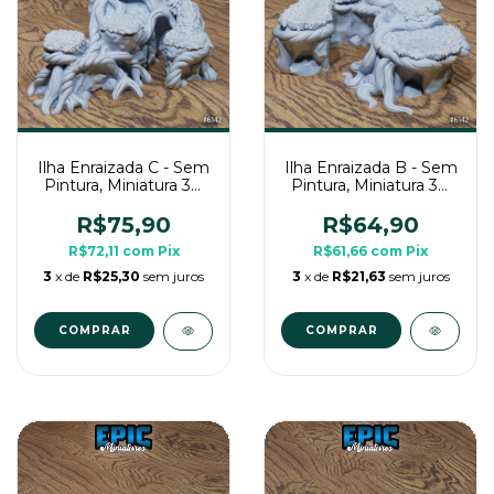
Ilha Enraizada C - Sem
Ilha Enraizada B - Sem
Pintura, Miniatura 3D
Pintura, Miniatura 3D
Cenário Para RPG de
Cenário Para RPG de
Mesa
Mesa
R$75,90
R$64,90
R$72,11
com
Pix
R$61,66
com
Pix
3
x de
R$25,30
sem juros
3
x de
R$21,63
sem juros