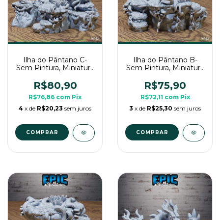
Ilha do Pântano C-
Ilha do Pântano B-
Sem Pintura, Miniatura
Sem Pintura, Miniatura
3D Cenário Para RPG
3D Cenário Para RPG
de Mesa
de Mesa
R$80,90
R$75,90
R$76,86
com
Pix
R$72,11
com
Pix
4
x de
R$20,23
sem juros
3
x de
R$25,30
sem juros