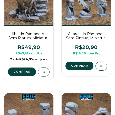
Ilha do Pântano A-
Altares do Pântano -
Sem Pintura, Miniatura
Sem Pintura, Miniatura
3D Cenário Para RPG
3D Cenário Para RPG
de Mesa
de Mesa
R$49,90
R$20,90
R$47,41
com
Pix
R$19,86
com
Pix
2
x de
R$24,95
sem juros