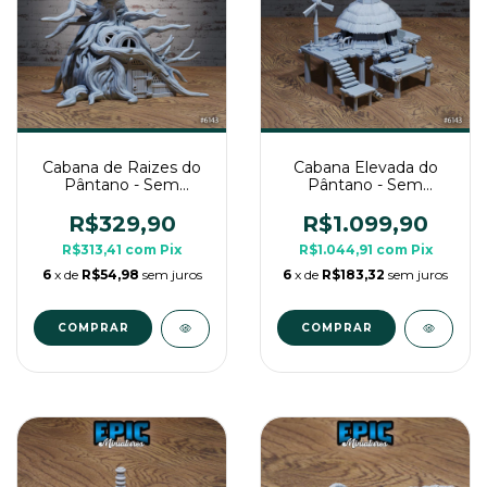
Cabana de Raizes do
Cabana Elevada do
Pântano - Sem
Pântano - Sem
Pintura, Miniatura 3D
Pintura, Miniatura 3D
Cenário Para RPG de
Cenário Para RPG de
R$329,90
R$1.099,90
Mesa
Mesa
R$313,41
com
Pix
R$1.044,91
com
Pix
6
x de
R$54,98
sem juros
6
x de
R$183,32
sem juros