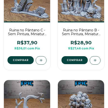
Ruina no Pântano C -
Ruina no Pântano B -
Sem Pintura, Miniatura
Sem Pintura, Miniatura
3D Cenário Para RPG
3D Cenário Para RPG
de Mesa
de Mesa
R$37,90
R$28,90
R$36,01
com
Pix
R$27,46
com
Pix