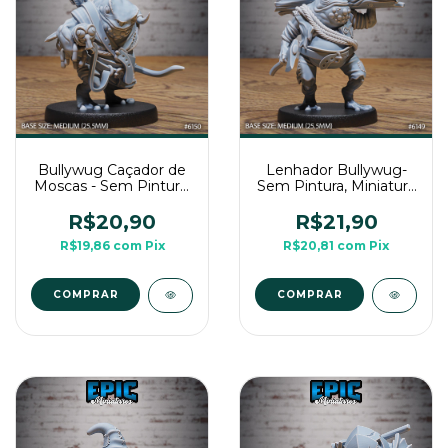
Bullywug Caçador de
Lenhador Bullywug-
Moscas - Sem Pintura,
Sem Pintura, Miniatura
Miniatura 3D Médio
3D Médio Para Rpg de
Para Rpg de Mesa
Mesa
R$20,90
R$21,90
R$19,86
com
Pix
R$20,81
com
Pix
COMPRAR
COMPRAR