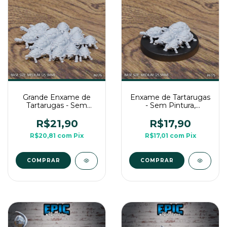
Grande Enxame de
Enxame de Tartarugas
Tartarugas - Sem
- Sem Pintura,
Pintura, Miniatura 3D
Miniatura 3D Média
Média Para RPG de
Para Rpg de Mesa
R$21,90
R$17,90
Mesa
R$20,81
com
Pix
R$17,01
com
Pix
COMPRAR
COMPRAR