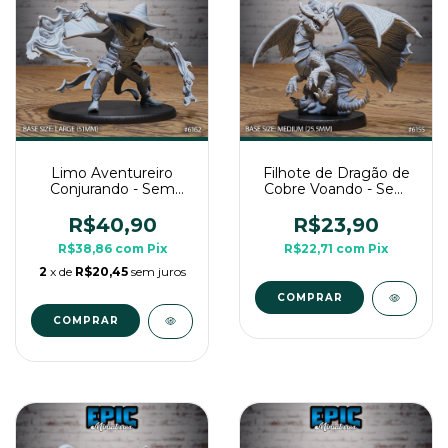
Limo Aventureiro
Filhote de Dragão de
Conjurando - Sem
Cobre Voando - Sem
Pintura, Miniatura 3D
Pintura, Miniatura 3D
Grande Para Rpg de
Médio Para Rpg de
R$40,90
R$23,90
Mesa
Mesa
R$38,86
com
Pix
R$22,71
com
Pix
2
x de
R$20,45
sem juros
COMPRAR