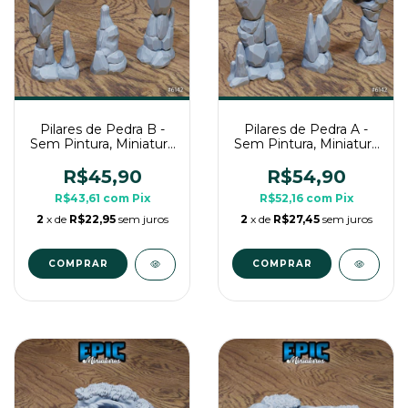
Pilares de Pedra B -
Pilares de Pedra A -
Sem Pintura, Miniatura
Sem Pintura, Miniatura
3D Cenário Para RPG
3D Cenário Para RPG
de Mesa
de Mesa
R$45,90
R$54,90
R$43,61
com
Pix
R$52,16
com
Pix
2
x de
R$22,95
sem juros
2
x de
R$27,45
sem juros