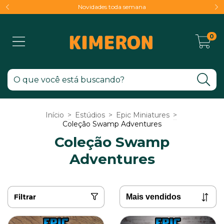
Novidades toda semana
0
Início
>
Estúdios
>
Epic Miniatures
>
Coleção Swamp Adventures
Coleção Swamp
Adventures
Filtrar