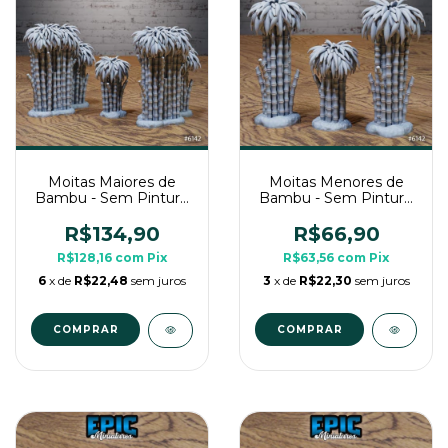
Moitas Maiores de
Moitas Menores de
Bambu - Sem Pintura,
Bambu - Sem Pintura,
Miniatura 3D Cenário
Miniatura 3D Cenário
Para RPG de Mesa
Para RPG de Mesa
R$134,90
R$66,90
R$128,16
com
Pix
R$63,56
com
Pix
6
x de
R$22,48
sem juros
3
x de
R$22,30
sem juros