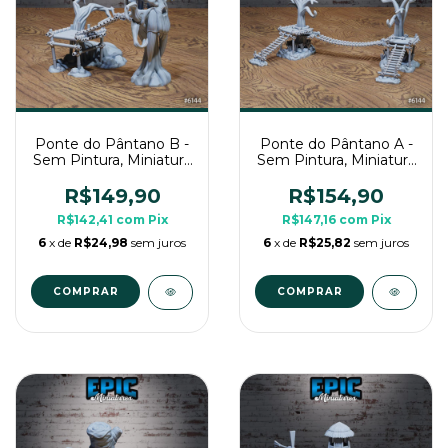
Ponte do Pântano B -
Ponte do Pântano A -
Sem Pintura, Miniatura
Sem Pintura, Miniatura
3D Cenário Para RPG
3D Cenário Para RPG
de Mesa
de Mesa
R$149,90
R$154,90
R$142,41
com
Pix
R$147,16
com
Pix
6
x de
R$24,98
sem juros
6
x de
R$25,82
sem juros