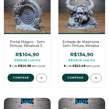
Portal Mágico - Sem
Entrada de Masmorra -
Pintura, Miniatura 3D
Sem Pintura, Miniatura
Cenário Para RPG de
3D Cenário Para RPG
Mesa
de Mesa
R$104,90
R$134,90
R$99,66
com
Pix
R$128,16
com
Pix
5
x de
R$20,98
sem juros
6
x de
R$22,48
sem juros
COMPRAR
COMPRAR