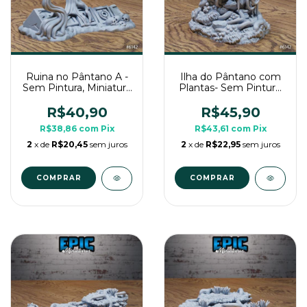
Ruina no Pântano A -
Ilha do Pântano com
Sem Pintura, Miniatura
Plantas- Sem Pintura,
3D Cenário Para RPG
Miniatura 3D Cenário
de Mesa
Para RPG de Mesa
R$40,90
R$45,90
R$38,86
com
Pix
R$43,61
com
Pix
2
x de
R$20,45
sem juros
2
x de
R$22,95
sem juros