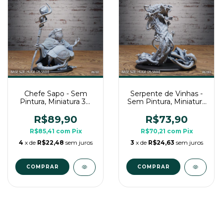
Chefe Sapo - Sem
Serpente de Vinhas -
Pintura, Miniatura 3D
Sem Pintura, Miniatura
Enorme Para Rpg de
3D Enorme Para Rpg
Mesa
de Mesa
R$89,90
R$73,90
R$85,41
com
Pix
R$70,21
com
Pix
4
x de
R$22,48
sem juros
3
x de
R$24,63
sem juros