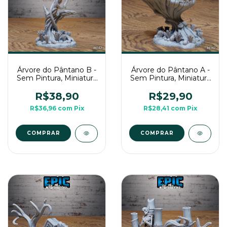
Árvore do Pântano B -
Árvore do Pântano A -
Sem Pintura, Miniatura
Sem Pintura, Miniatura
3D Cenário Para RPG
3D Cenário Para RPG
de Mesa
de Mesa
R$38,90
R$29,90
R$36,96
com
Pix
R$28,41
com
Pix