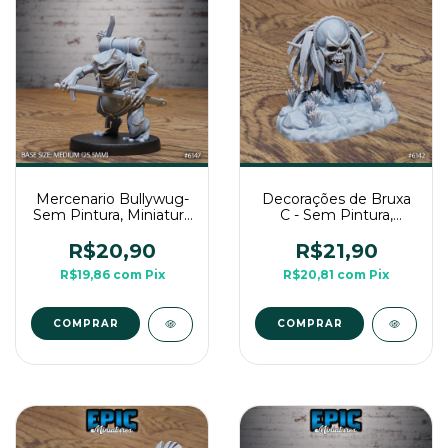
Mercenario Bullywug-
Decorações de Bruxa
Sem Pintura, Miniatura
C - Sem Pintura,
3D Médio Para Rpg de
Miniatura 3D Cenário
Mesa
Para RPG de Mesa
R$20,90
R$21,90
R$19,86
com
Pix
R$20,81
com
Pix
COMPRAR