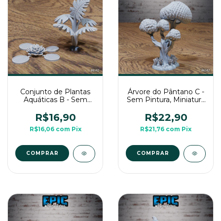
Conjunto de Plantas
Árvore do Pântano C -
Aquáticas B - Sem
Sem Pintura, Miniatura
Pintura, Miniatura 3D
3D Cenário Para RPG
Cenário Para RPG de
de Mesa
R$16,90
R$22,90
Mesa
R$16,06
com
Pix
R$21,76
com
Pix