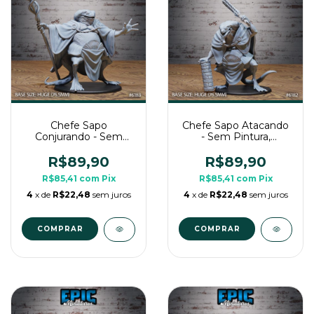
Chefe Sapo
Chefe Sapo Atacando
Conjurando - Sem
- Sem Pintura,
Pintura, Miniatura 3D
Miniatura 3D Enorme
Enorme Para Rpg de
Para Rpg de Mesa
R$89,90
R$89,90
Mesa
R$85,41
com
Pix
R$85,41
com
Pix
4
x de
R$22,48
sem juros
4
x de
R$22,48
sem juros