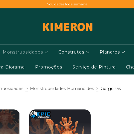
Novidades toda semana
Monstruosidades
Construtos
Planares
ara Diorama
Promoções
Serviço de Pintura
Cha
ruosidades
>
Monstruosidades Humanoides
>
Górgonas