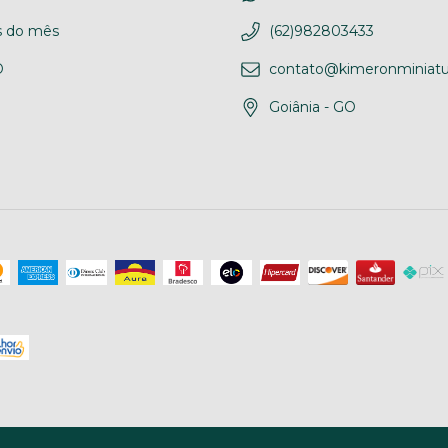
 do mês
(62)982803433
D
contato@kimeronminiatu
Goiânia - GO