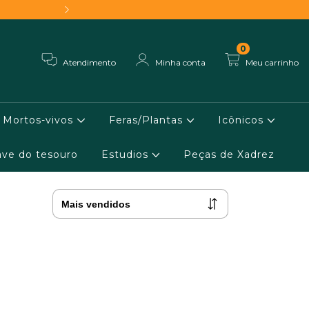
Frete grátis - Conheça 
0
Atendimento
Minha conta
Meu carrinho
Mortos-vivos
Feras/Plantas
Icônicos
ve do tesouro
Estudios
Peças de Xadrez