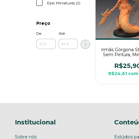
Epic Miniatures (2)
Preço
De
Até
Irmãs Górgona S
Sem Pintura, Min
3D Médio Para 
Mesa
R$25,9
R$24,61
com
Institucional
Conteú
Sobre nós
Estúdios pa