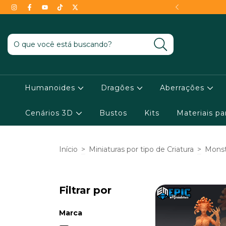
- Conheça as condições !
Humanoides
Dragões
Aberrações
Cenários 3D
Bustos
Kits
Materiais p
Início
>
Miniaturas por tipo de Criatura
>
Monst
Filtrar por
Marca