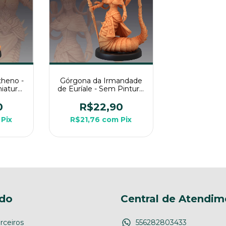
theno -
Górgona da Irmandade
iatura
de Euríale - Sem Pintura,
Rpg de
Miniatura 3D Média Para
Rpg de Mesa
0
R$22,90
Pix
R$21,76
com
Pix
do
Central de Atendim
rceiros
556282803433