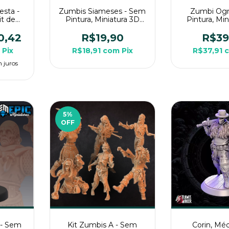
esta -
Zumbis Siameses - Sem
Zumbi Ogr
it de
Pintura, Miniatura 3D
Pintura, Mi
édias
Média Para Rpg de
Grande Par
Mesa
Mesa
Mes
0,42
R$19,90
R$39
Pix
R$18,91
com
Pix
R$37,91
 juros
5
%
OFF
 - Sem
Kit Zumbis A - Sem
Corin, Mé