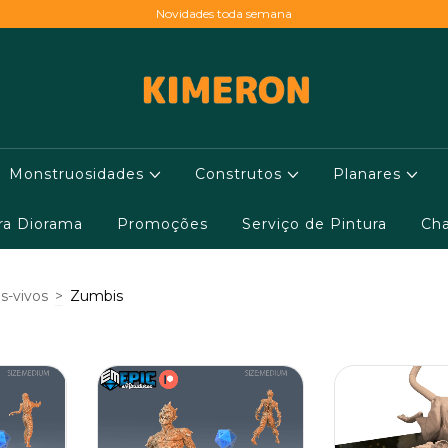
Novidades toda semana
Monstruosidades
Construtos
Planares
ara Diorama
Promoções
Serviço de Pintura
Cha
s-vivos
>
Zumbis