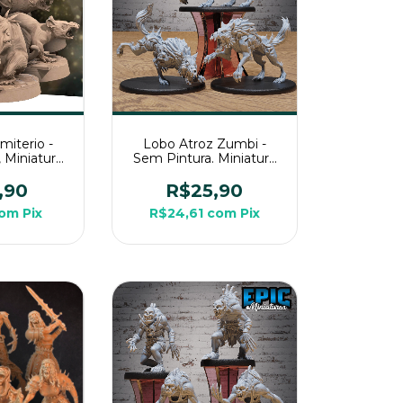
miterio -
Lobo Atroz Zumbi -
 Miniatura
Sem Pintura. Miniatura
ra Rpg de
3D Grande Para Rpg de
a
Mesa
,90
R$25,90
om
Pix
R$24,61
com
Pix