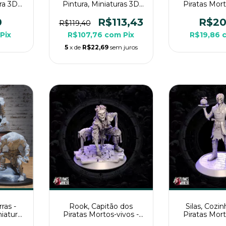
ura 3D
Pintura, Miniaturas 3D
Piratas Mort
G de
Médias Para Rpg de
Sem Pintura,
Mesa
3D Médio Pa
0
R$113,43
R$20
R$119,40
Mes
Pix
R$107,76
com
Pix
R$19,86
5
x de
R$22,69
sem juros
ras -
Rook, Capitão dos
Silas, Cozin
iatura
Piratas Mortos-vivos -
Piratas Mort
Rpg de
Sem Pintura, Miniatura
Sem Pintura,