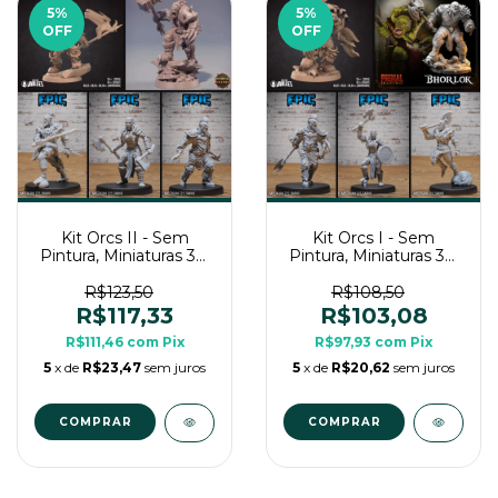
5
%
5
%
OFF
OFF
Kit Orcs II - Sem
Kit Orcs I - Sem
Pintura, Miniaturas 3D
Pintura, Miniaturas 3D
Médias Para RPG de
Médias Para RPG de
Mesa
Mesa
R$123,50
R$108,50
R$117,33
R$103,08
R$111,46
com
Pix
R$97,93
com
Pix
5
x de
R$23,47
sem juros
5
x de
R$20,62
sem juros
COMPRAR
COMPRAR