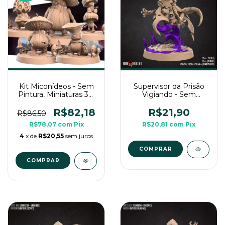
Kit Miconídeos - Sem
Supervisor da Prisão
Pintura, Miniaturas 3D
Vigiando - Sem
Médias Para RPG de
Pintura, Miniatura 3D
Mesa
Médio Para RPG de
R$82,18
R$21,90
R$86,50
Mesa
R$78,07
com
Pix
R$20,81
com
Pix
4
x de
R$20,55
sem juros
COMPRAR
COMPRAR