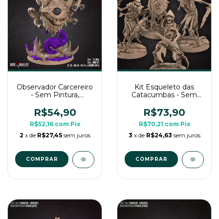
Observador Carcereiro
Kit Esqueleto das
- Sem Pintura,
Catacumbas - Sem
Miniatura 3D Grande
Pintura, Miniaturas 3D
Para Rpg de Mesa
Médias Para Rpg de
R$54,90
R$73,90
Mesa
R$52,16
com
Pix
R$70,21
com
Pix
2
x de
R$27,45
sem juros
3
x de
R$24,63
sem juros
COMPRAR