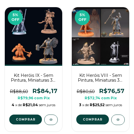
5
%
5
%
OFF
OFF
Kit Heróis IX - Sem
Kit Heróis VIII - Sem
Pintura, Miniaturas 3D
Pintura, Miniaturas 3D
Médias Para RPG de
Médias Para RPG de
Mesa
Mesa
R$84,17
R$76,57
R$88,60
R$80,60
R$79,96
com
Pix
R$72,74
com
Pix
4
x de
R$21,04
sem juros
3
x de
R$25,52
sem juros
COMPRAR
COMPRAR