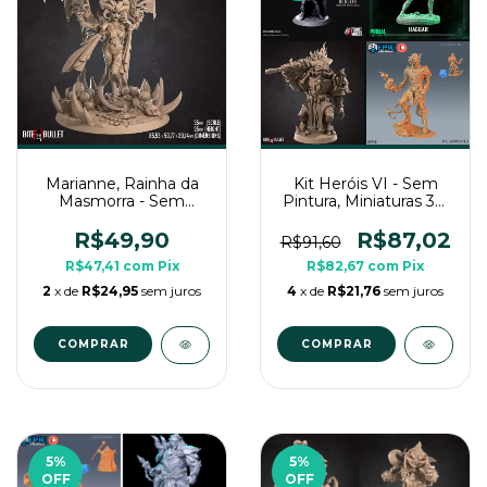
Marianne, Rainha da
Kit Heróis VI - Sem
Masmorra - Sem
Pintura, Miniaturas 3D
Pintura, Miniatura 3D
Médias Para RPG de
Grande Para Rpg de
Mesa
R$49,90
R$87,02
R$91,60
Mesa
R$47,41
com
Pix
R$82,67
com
Pix
2
x de
R$24,95
sem juros
4
x de
R$21,76
sem juros
COMPRAR
5
%
5
%
OFF
OFF