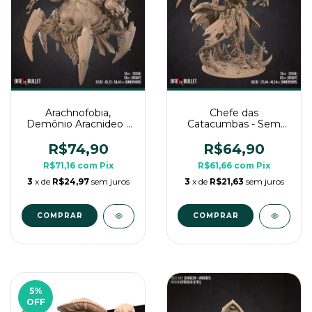
Arachnofobia,
Chefe das
Demônio Aracnideo -
Catacumbas - Sem
Sem Pintura, Miniatura
Pintura, Miniatura 3D
3D Enorme Para Rpg
Grande Para Rpg de
R$74,90
R$64,90
de Mesa
Mesa
R$71,16
com
Pix
R$61,66
com
Pix
3
x de
R$24,97
sem juros
3
x de
R$21,63
sem juros
5
%
OFF