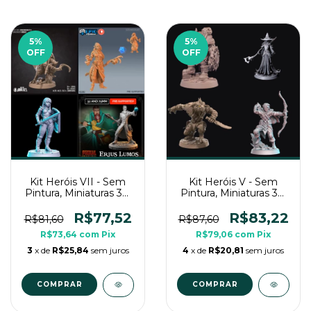
5
%
5
%
OFF
OFF
Kit Heróis VII - Sem
Kit Heróis V - Sem
Pintura, Miniaturas 3D
Pintura, Miniaturas 3D
Médias Para RPG de
Médias Para RPG de
Mesa
Mesa
R$77,52
R$83,22
R$81,60
R$87,60
R$73,64
com
Pix
R$79,06
com
Pix
3
x de
R$25,84
sem juros
4
x de
R$20,81
sem juros
COMPRAR
COMPRAR