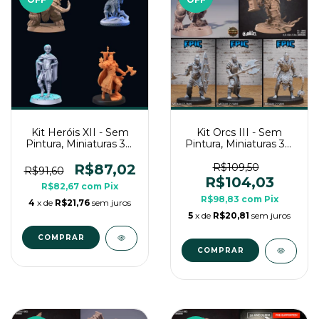
Kit Heróis XII - Sem
Kit Orcs III - Sem
Pintura, Miniaturas 3D
Pintura, Miniaturas 3D
Médias Para RPG de
Médias Para RPG de
Mesa
Mesa
R$87,02
R$109,50
R$91,60
R$104,03
R$82,67
com
Pix
R$98,83
com
Pix
4
x de
R$21,76
sem juros
5
x de
R$20,81
sem juros
COMPRAR
COMPRAR