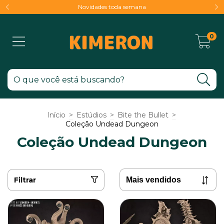
Novidades toda semana
0
Início
>
Estúdios
>
Bite the Bullet
>
Coleção Undead Dungeon
Coleção Undead Dungeon
Filtrar