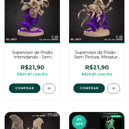
Supervisor da Prisão
Supervisor da Prisão -
Intimidando - Sem
Sem Pintura, Miniatura
Pintura, Miniatura 3D
3D Médio Para Rpg de
Médio Para RPG de
Mesa
R$21,90
R$21,90
Mesa
R$20,81
com
Pix
R$20,81
com
Pix
COMPRAR
COMPRAR
5
%
OFF