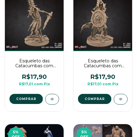
Esqueleto das
Esqueleto das
Catacumbas com
Catacumbas com
Tocha - Sem Pintura,
Capuz - Sem Pintura,
Miniatura 3D Médio
Miniatura 3D Médio
R$17,90
R$17,90
Para RPG de Mesa
Para RPG de Mesa
R$17,01
com
Pix
R$17,01
com
Pix
COMPRAR
COMPRAR
5
%
5
%
OFF
OFF