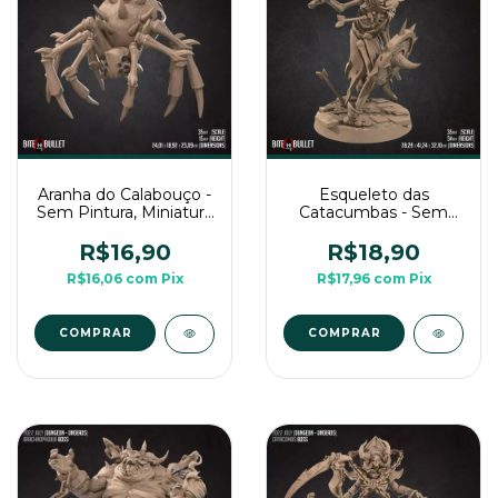
Aranha do Calabouço -
Esqueleto das
Sem Pintura, Miniatura
Catacumbas - Sem
3D Médio Para Rpg de
Pintura, Miniatura 3D
Mesa
Médio Para RPG de
R$16,90
R$18,90
Mesa
R$16,06
com
Pix
R$17,96
com
Pix
COMPRAR
COMPRAR