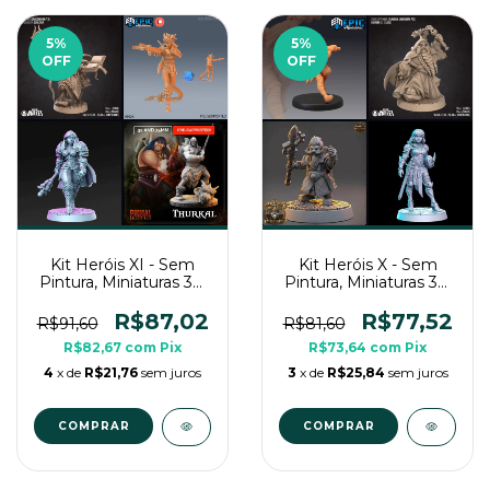
5
%
5
%
OFF
OFF
Kit Heróis XI - Sem
Kit Heróis X - Sem
Pintura, Miniaturas 3D
Pintura, Miniaturas 3D
Médias Para RPG de
Médias Para RPG de
Mesa
Mesa
R$87,02
R$77,52
R$91,60
R$81,60
R$82,67
com
Pix
R$73,64
com
Pix
4
x de
R$21,76
sem juros
3
x de
R$25,84
sem juros
COMPRAR
COMPRAR