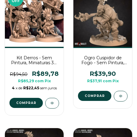
OFF
Kit Derros - Sem
Ogro Cuspidor de
Pintura, Miniaturas 3D
Fogo - Sem Pintura,
Médias Para RPG de
Miniatura 3D Grande
Mesa
Para RPG de Mesa
R$89,78
R$39,90
R$94,50
R$85,29
com
Pix
R$37,91
com
Pix
4
x de
R$22,45
sem juros
COMPRAR
COMPRAR