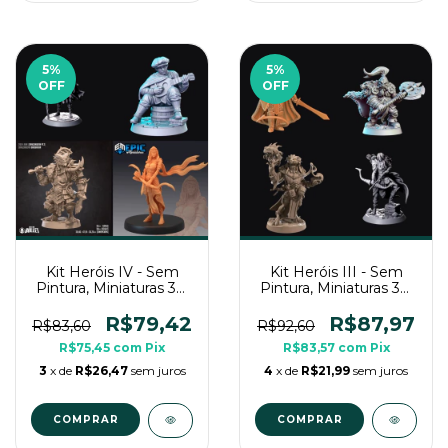
5
%
5
%
OFF
OFF
Kit Heróis IV - Sem
Kit Heróis III - Sem
Pintura, Miniaturas 3D
Pintura, Miniaturas 3D
Médias Para RPG de
Médias Para RPG de
Mesa
Mesa
R$79,42
R$87,97
R$83,60
R$92,60
R$75,45
com
Pix
R$83,57
com
Pix
3
x de
R$26,47
sem juros
4
x de
R$21,99
sem juros
COMPRAR
COMPRAR