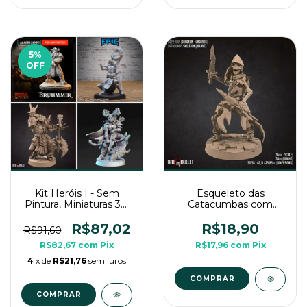
5
%
OFF
Kit Heróis I - Sem
Esqueleto das
Pintura, Miniaturas 3D
Catacumbas com
Médias Para RPG de
Elmo - Sem Pintura,
Mesa
Miniatura 3D Médio
R$87,02
R$18,90
R$91,60
Para RPG de Mesa
R$82,67
com
Pix
R$17,96
com
Pix
4
x de
R$21,76
sem juros
COMPRAR
COMPRAR