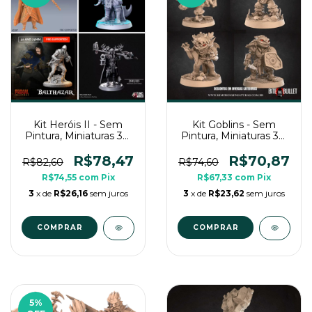
Kit Heróis II - Sem
Kit Goblins - Sem
Pintura, Miniaturas 3D
Pintura, Miniaturas 3D
Médias Para RPG de
Médias Para RPG de
Mesa
Mesa
R$78,47
R$70,87
R$82,60
R$74,60
R$74,55
com
Pix
R$67,33
com
Pix
3
x de
R$26,16
sem juros
3
x de
R$23,62
sem juros
COMPRAR
COMPRAR
5
%