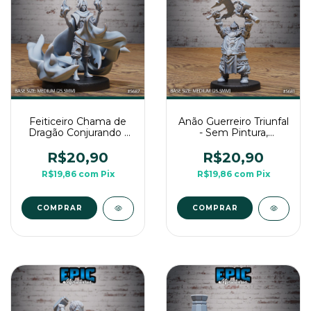
Feiticeiro Chama de
Anão Guerreiro Triunfal
Dragão Conjurando -
- Sem Pintura,
Sem Pintura, Miniatura
Miniatura 3D Média
3D Média Para RPG
Para RPG de Mesa
R$20,90
R$20,90
de Mesa
R$19,86
com
Pix
R$19,86
com
Pix
COMPRAR
COMPRAR