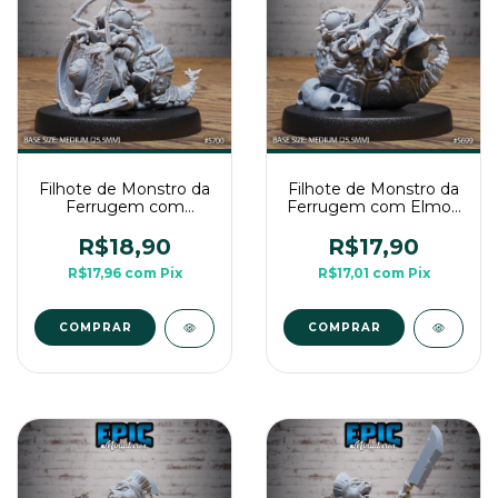
Filhote de Monstro da
Filhote de Monstro da
Ferrugem com
Ferrugem com Elmo -
Escudo - Sem Pintura,
Sem Pintura, Miniatura
Miniatura 3D Média
3D Média Para RPG
R$18,90
R$17,90
Para RPG de Mesa
de Mesa
R$17,96
com
Pix
R$17,01
com
Pix
COMPRAR
COMPRAR