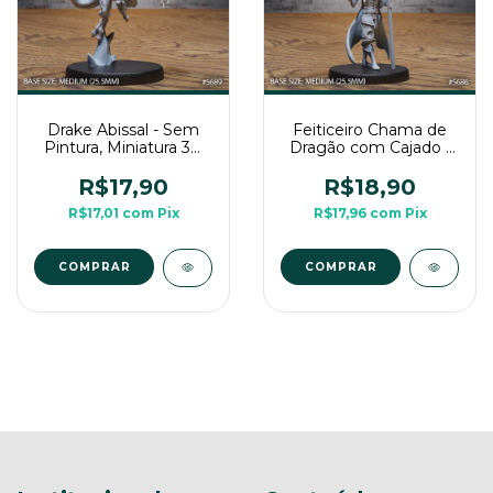
Drake Abissal - Sem
Feiticeiro Chama de
Pintura, Miniatura 3D
Dragão com Cajado -
Média Para RPG de
Sem Pintura, Miniatura
Mesa
3D Média Para RPG
R$17,90
R$18,90
de Mesa
R$17,01
com
Pix
R$17,96
com
Pix
COMPRAR
COMPRAR