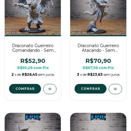
Draconato Guerreiro
Draconato Guerreiro
Comandando - Sem
Atacando - Sem
Pintura, Miniatura 3D
Pintura, Miniatura 3D
Grande Para RPG de
Grande Para RPG de
R$52,90
R$70,90
Mesa
Mesa
R$50,26
com
Pix
R$67,36
com
Pix
2
x de
R$26,45
sem juros
3
x de
R$23,63
sem juros