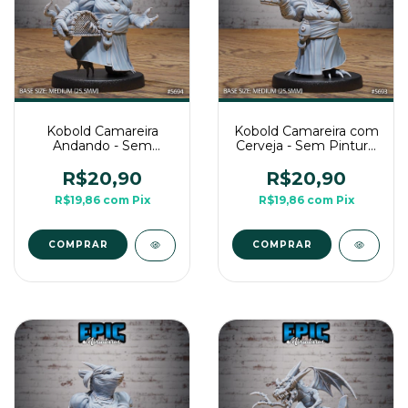
Kobold Camareira
Kobold Camareira com
Andando - Sem
Cerveja - Sem Pintura,
Pintura, Miniatura 3D
Miniatura 3D Média
Média Para RPG de
Para RPG de Mesa
R$20,90
R$20,90
Mesa
R$19,86
com
Pix
R$19,86
com
Pix
COMPRAR
COMPRAR