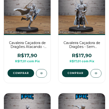
Cavaleira Caçadora de
Cavaleira Caçadora de
Dragões Atacando -
Dragões - Sem
Sem Pintura, Miniatura
Pintura, Miniatura 3D
3D Média Para RPG
Média Para RPG de
R$17,90
R$17,90
de Mesa
Mesa
R$17,01
com
Pix
R$17,01
com
Pix
COMPRAR
COMPRAR