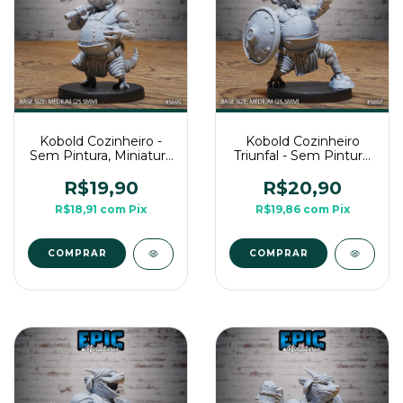
Kobold Cozinheiro -
Kobold Cozinheiro
Sem Pintura, Miniatura
Triunfal - Sem Pintura,
3D Média Para RPG
Miniatura 3D Média
de Mesa
Para RPG de Mesa
R$19,90
R$20,90
R$18,91
com
Pix
R$19,86
com
Pix
COMPRAR
COMPRAR