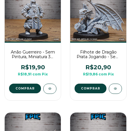
Anão Guerreiro - Sem
Filhote de Dragão
Pintura, Miniatura 3D
Prata Jogando - Sem
Média Para RPG de
Pintura, Miniatura 3D
Mesa
Média Para RPG de
R$19,90
R$20,90
Mesa
R$18,91
com
Pix
R$19,86
com
Pix
COMPRAR
COMPRAR