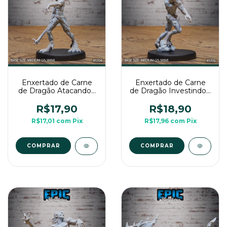
Enxertado de Carne
Enxertado de Carne
de Dragão Atacando -
de Dragão Investindo -
Sem Pintura, Miniatura
Sem Pintura, Miniatura
3D Média Para RPG
3D Média Para RPG
R$17,90
R$18,90
de Mesa
de Mesa
R$17,01
com
Pix
R$17,96
com
Pix
COMPRAR
COMPRAR