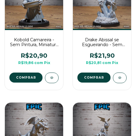
Kobold Camareira -
Drake Abissal se
Sem Pintura, Miniatura
Esgueirando - Sem
3D Média Para RPG
Pintura, Miniatura 3D
de Mesa
Média Para RPG de
R$20,90
R$21,90
Mesa
R$19,86
com
Pix
R$20,81
com
Pix
COMPRAR
COMPRAR