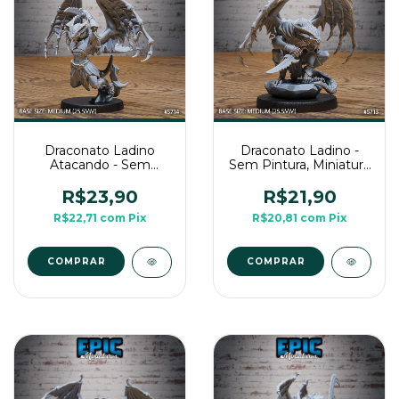
Draconato Ladino
Draconato Ladino -
Atacando - Sem
Sem Pintura, Miniatura
Pintura, Miniatura 3D
3D Média Para RPG
Média Para RPG de
de Mesa
R$23,90
R$21,90
Mesa
R$22,71
com
Pix
R$20,81
com
Pix
COMPRAR
COMPRAR