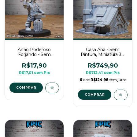
Anão Poderoso
Casa Anã - Sem
Forjando - Sem
Pintura, Miniatura 3D
Pintura, Miniatura 3D
Cenário Para RPG de
Média Para RPG de
Mesa
R$17,90
R$749,90
Mesa
R$17,01
com
Pix
R$712,41
com
Pix
6
x de
R$124,98
sem juros
COMPRAR