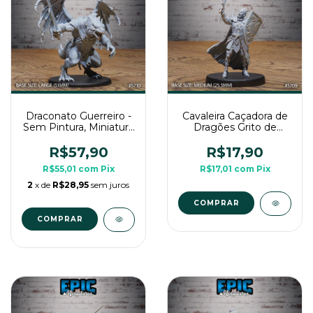
Draconato Guerreiro -
Cavaleira Caçadora de
Sem Pintura, Miniatura
Dragões Grito de
3D Grande Para RPG
Guerra - Sem Pintura,
de Mesa
Miniatura 3D Média
R$57,90
R$17,90
Para RPG de Mesa
R$55,01
com
Pix
R$17,01
com
Pix
2
x de
R$28,95
sem juros
COMPRAR