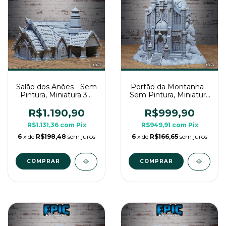
Salão dos Anões - Sem
Portão da Montanha -
Pintura, Miniatura 3D
Sem Pintura, Miniatura
Cenário Para RPG de
3D Cenário Para RPG
Mesa
de Mesa
R$1.190,90
R$999,90
R$1.131,36
com
Pix
R$949,91
com
Pix
6
x de
R$198,48
sem juros
6
x de
R$166,65
sem juros