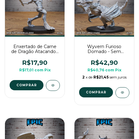
Enxertado de Carne
Wyvern Furioso
de Dragão Atacando -
Domado - Sem
Sem Pintura, Miniatura
Pintura, Miniatura 3D
3D Média Para RPG
Grande Para RPG de
R$17,90
R$42,90
de Mesa
Mesa
R$17,01
com
Pix
R$40,76
com
Pix
2
x de
R$21,45
sem juros
COMPRAR