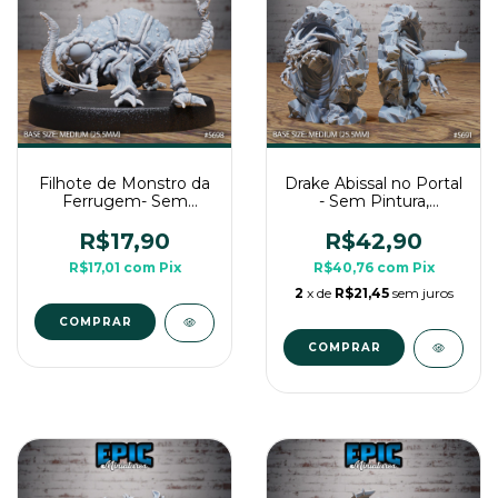
Filhote de Monstro da
Drake Abissal no Portal
Ferrugem- Sem
- Sem Pintura,
Pintura, Miniatura 3D
Miniatura 3D Média
Média Para RPG de
Para RPG de Mesa
R$17,90
R$42,90
Mesa
R$17,01
com
Pix
R$40,76
com
Pix
2
x de
R$21,45
sem juros
COMPRAR
COMPRAR