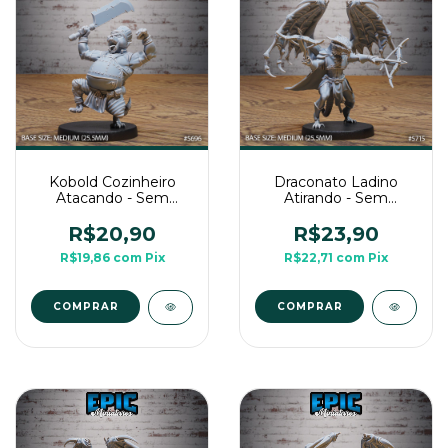
Kobold Cozinheiro
Draconato Ladino
Atacando - Sem
Atirando - Sem
Pintura, Miniatura 3D
Pintura, Miniatura 3D
Média Para RPG de
Média Para RPG de
R$20,90
R$23,90
Mesa
Mesa
R$19,86
com
Pix
R$22,71
com
Pix
COMPRAR
COMPRAR