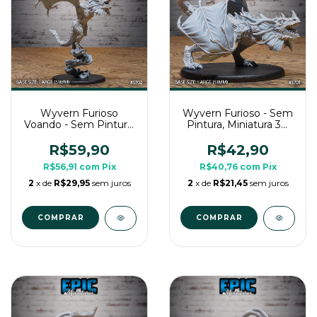
Wyvern Furioso
Wyvern Furioso - Sem
Voando - Sem Pintura,
Pintura, Miniatura 3D
Miniatura 3D Grande
Grande Para RPG de
Para RPG de Mesa
Mesa
R$59,90
R$42,90
R$56,91
com
Pix
R$40,76
com
Pix
2
x de
R$29,95
sem juros
2
x de
R$21,45
sem juros