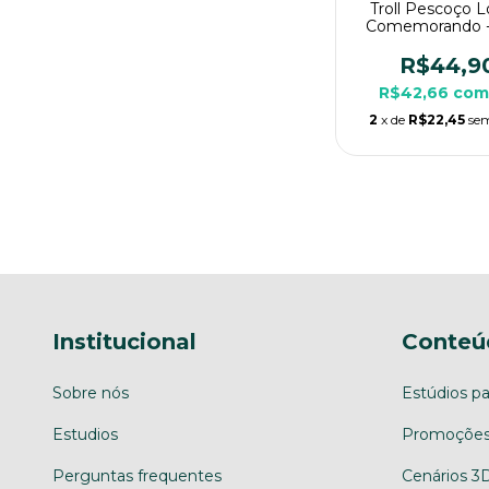
Troll Pescoço 
Comemorando 
Pintura, Miniat
Grande Para R
R$44,9
Mesa
R$42,66
co
2
x de
R$22,45
sem
Institucional
Conteú
Sobre nós
Estúdios pa
Estudios
Promoções
Perguntas frequentes
Cenários 3