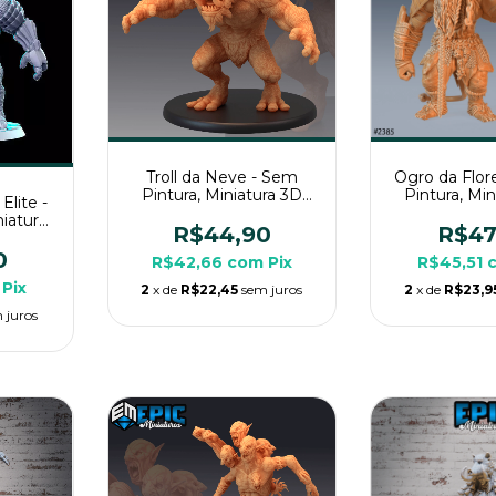
Troll da Neve - Sem
Ogro da Flor
Pintura, Miniatura 3D
Pintura, Mi
Elite -
Grande Para Rpg de
Grande Par
iatura
Mesa
Mes
R$44,90
R$47
Rpg de
0
R$42,66
com
Pix
R$45,51
Pix
2
x de
R$22,45
sem juros
2
x de
R$23,9
 juros