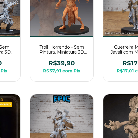
- Sem
Troll Horrendo - Sem
Guerreira 
ura 3D
Pintura, Miniatura 3D
Javali com 
pg de
Grande Para Rpg de
Sem Pintura,
Mesa
3D Média Pa
0
R$39,90
R$17
Mes
Pix
R$37,91
com
Pix
R$17,01