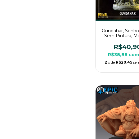
Gundahar, Senho
- Sem Pintura, Mi
3D Grande Para 
Mesa
R$40,9
R$38,86
com
2
x de
R$20,45
sem