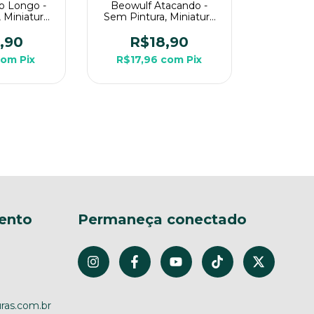
ço Longo -
Beowulf Atacando -
 Miniatura
Sem Pintura, Miniatura
ara RPG de
3D Média Para RPG de
a
Mesa
,90
R$18,90
com
Pix
R$17,96
com
Pix
ento
Permaneça conectado
ras.com.br