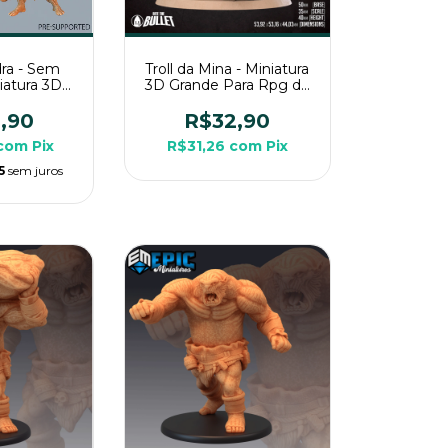
dra - Sem
Troll da Mina - Miniatura
niatura 3D
3D Grande Para Rpg de
a Rpg de
Mesa
a
,90
R$32,90
com
Pix
R$31,26
com
Pix
5
sem juros