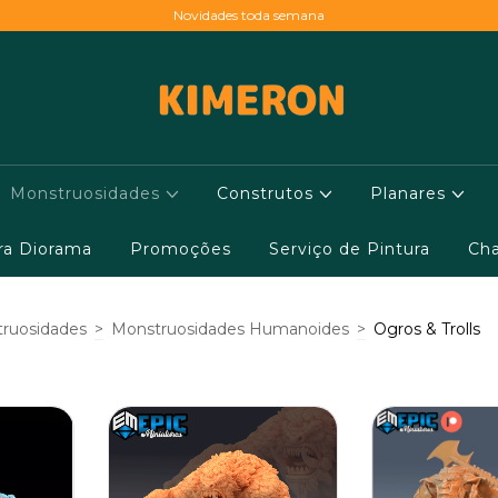
Novidades toda semana
Monstruosidades
Construtos
Planares
ara Diorama
Promoções
Serviço de Pintura
Cha
ruosidades
>
Monstruosidades Humanoides
>
Ogros & Trolls