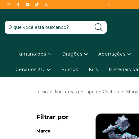
- Conheça as condições !
Humanoides
Dragões
Aberrações
Cenários 3D
Bustos
Kits
Materiais p
Início
>
Miniaturas por tipo de Criatura
>
Monst
Filtrar por
Marca