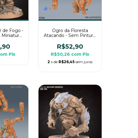
r de Fogo -
Ogro da Floresta
 Miniatura
Atacando - Sem Pintura,
ara RPG de
Miniatura 3D Grande
a
Para RPG de Mesa
,90
R$52,90
com
Pix
R$50,26
com
Pix
2
x de
R$26,45
sem juros