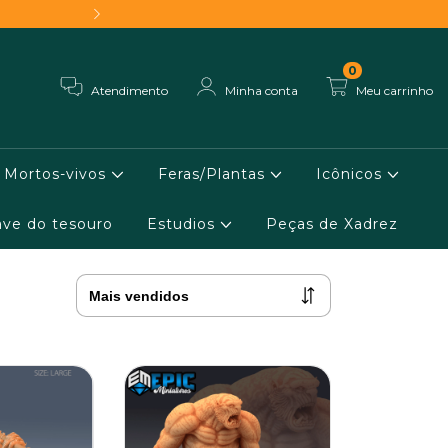
Frete grátis - Conheça 
0
Atendimento
Minha conta
Meu carrinho
Mortos-vivos
Feras/Plantas
Icônicos
ve do tesouro
Estudios
Peças de Xadrez