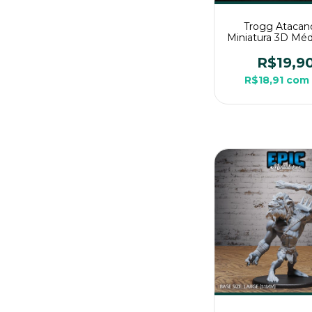
Trogg Atacan
Miniatura 3D Méd
Rpg de Me
R$19,9
R$18,91
com