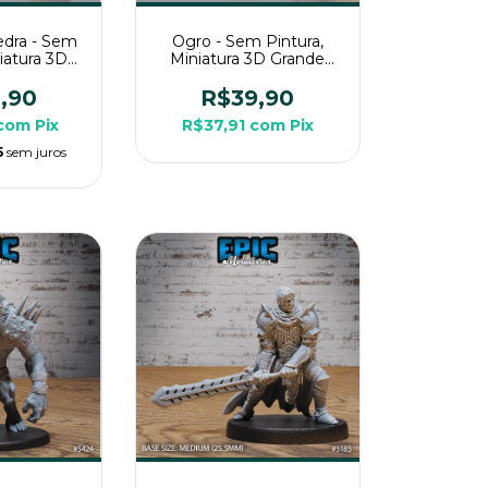
dra - Sem
Ogro - Sem Pintura,
niatura 3D
Miniatura 3D Grande
a RPG de
Para RPG de Mesa
a
,90
R$39,90
com
Pix
R$37,91
com
Pix
5
sem juros