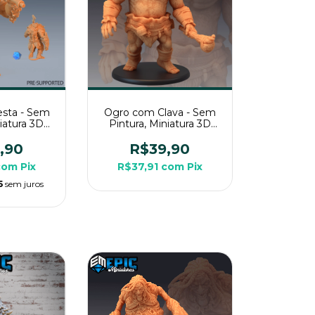
esta - Sem
Ogro com Clava - Sem
niatura 3D
Pintura, Miniatura 3D
a Rpg de
Grande Para RPG de
a
Mesa
,90
R$39,90
com
Pix
R$37,91
com
Pix
5
sem juros