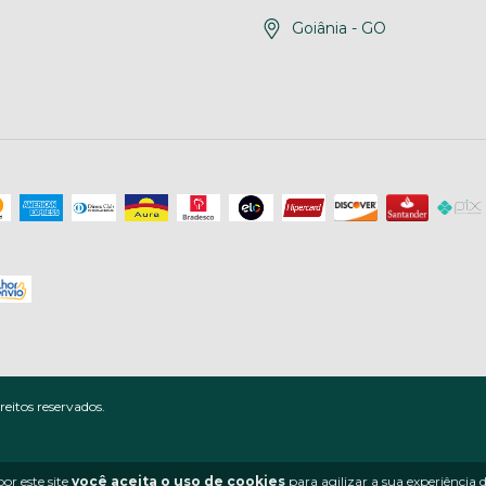
Goiânia - GO
eitos reservados.
or este site
você aceita o uso de cookies
para agilizar a sua experiência