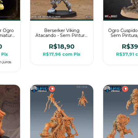
r Ogro
Berserker Viking
Ogro Cuspido
niatura
Atacando - Sem Pintura,
Sem Pintura,
RPG de
Miniatura 3D Média Para
3D Grande P
RPG de Mesa
Mes
0
R$18,90
R$39
Pix
R$17,96
com
Pix
R$37,91
 juros