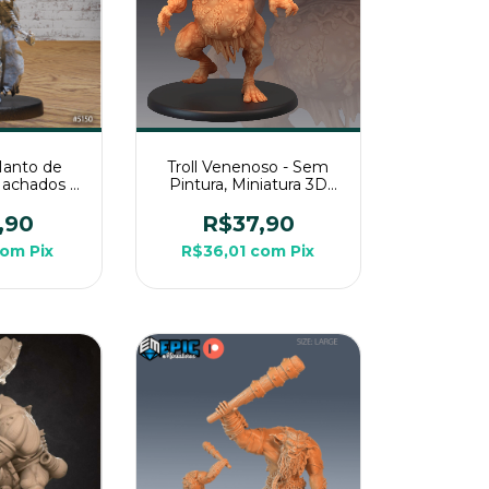
Manto de
Troll Venenoso - Sem
Machados -
Pintura, Miniatura 3D
 Miniatura
Grande Para Rpg de
ra RPG de
Mesa
,90
R$37,90
a
com
Pix
R$36,01
com
Pix