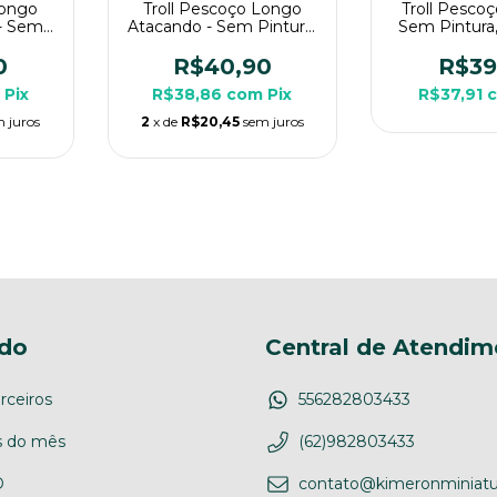
Longo
Troll Pescoço Longo
Troll Pesco
- Sem
Atacando - Sem Pintura,
Sem Pintura,
ura 3D
Miniatura 3D Grande
3D Grande P
PG de
Para RPG de Mesa
Mes
0
R$40,90
R$39
m
Pix
R$38,86
com
Pix
R$37,91
 juros
2
x de
R$20,45
sem juros
do
Central de Atendim
rceiros
556282803433
 do mês
(62)982803433
D
contato@kimeronminiatu