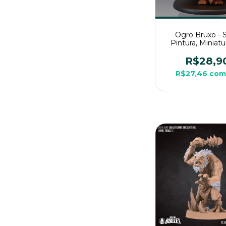
Ogro Bruxo -
Pintura, Miniat
Grande Para R
Mesa
R$28,9
R$27,46
com