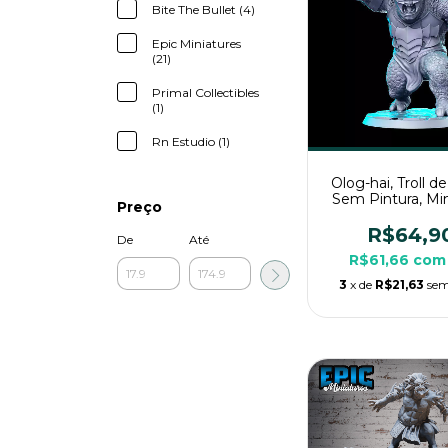
Bite The Bullet (4)
Epic Miniatures
(21)
Primal Collectibles
(1)
Rn Estudio (1)
Olog-hai, Troll de 
Sem Pintura, Min
Preço
3D Grande Para 
Mesa
R$64,9
De
Até
R$61,66
com
3
x de
R$21,63
sem