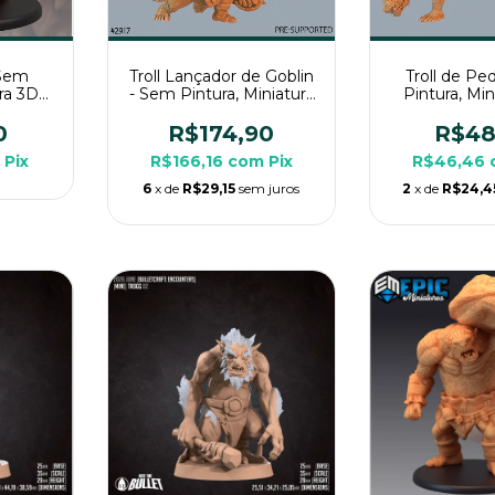
 Sem
Troll Lançador de Goblin
Troll de Pe
ura 3D
- Sem Pintura, Miniatura
Pintura, Mi
pg de
3D Enorme Para Rpg de
Grande Par
Mesa
Mes
0
R$174,90
R$48
Pix
R$166,16
com
Pix
R$46,46
6
x de
R$29,15
sem juros
2
x de
R$24,4