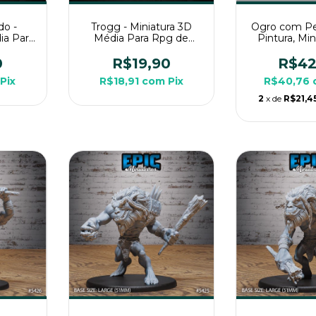
do -
Trogg - Miniatura 3D
Ogro com Pe
ia Para
Média Para Rpg de
Pintura, Mi
sa
Mesa
Grande Par
Mes
0
R$19,90
R$42
Pix
R$18,91
com
Pix
R$40,76
2
x de
R$21,4