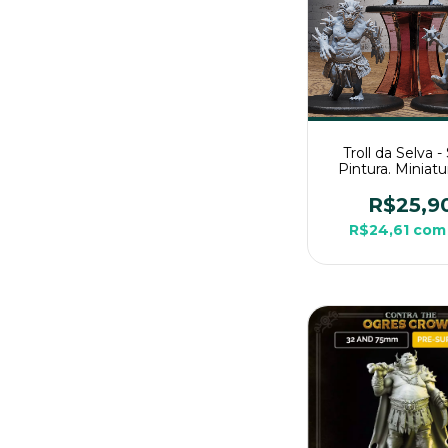
Troll da Selva 
Pintura. Miniat
Grande Para R
Mesa
R$25,9
R$24,61
com