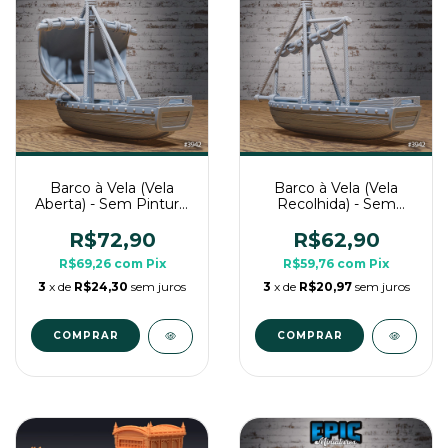
Barco à Vela (Vela
Barco à Vela (Vela
Aberta) - Sem Pintura,
Recolhida) - Sem
Miniatura 3D Cenário
Pintura, Miniatura 3D
Para RPG de Mesa
Enorme Para RPG de
R$72,90
R$62,90
Mesa
R$69,26
com
Pix
R$59,76
com
Pix
3
x de
R$24,30
sem juros
3
x de
R$20,97
sem juros