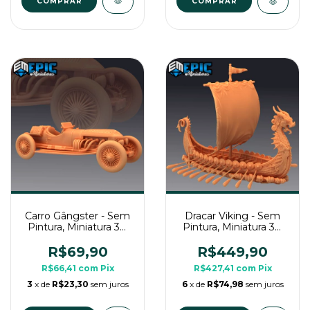
COMPRAR
Carro Gângster - Sem
Dracar Viking - Sem
Pintura, Miniatura 3D
Pintura, Miniatura 3D
Enorme Para Rpg de
Colossal Para Rpg de
Mesa
Mesa
R$69,90
R$449,90
R$66,41
com
Pix
R$427,41
com
Pix
3
x de
R$23,30
sem juros
6
x de
R$74,98
sem juros