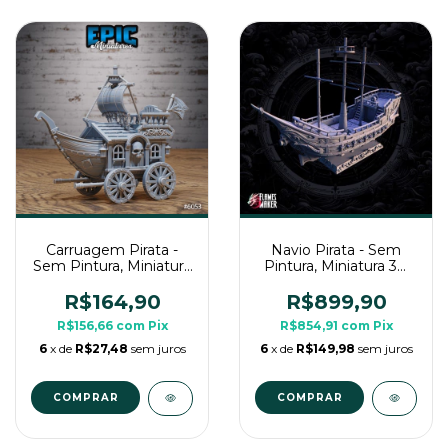
Carruagem Pirata -
Navio Pirata - Sem
Sem Pintura, Miniatura
Pintura, Miniatura 3D
3D Cenário Para RPG
Para Rpg de Mesa
de Mesa
R$164,90
R$899,90
R$156,66
com
Pix
R$854,91
com
Pix
6
x de
R$27,48
sem juros
6
x de
R$149,98
sem juros