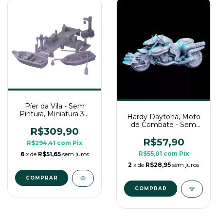
Píer da Vila - Sem
Pintura, Miniatura 3D
Hardy Daytona, Moto
Colossal Para Rpg de
de Combate - Sem
Mesa
R$309,90
Pintura, Miniatura 3D
Grande Para Rpg de
R$57,90
R$294,41
com
Pix
Mesa
R$55,01
com
Pix
6
x de
R$51,65
sem juros
2
x de
R$28,95
sem juros