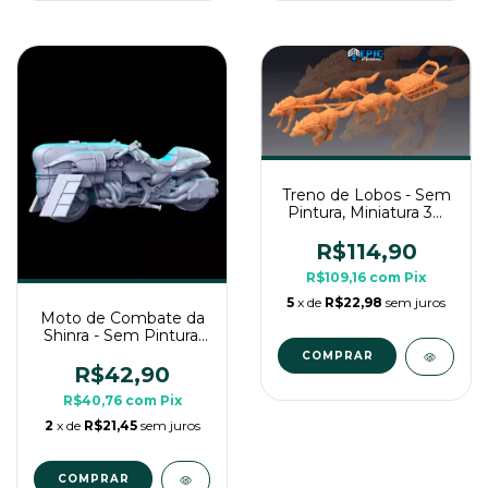
Treno de Lobos - Sem
Pintura, Miniatura 3D
Grande Para Rpg de
Mesa
R$114,90
R$109,16
com
Pix
5
x de
R$22,98
sem juros
Moto de Combate da
Shinra - Sem Pintura,
Miniatura 3D Grande
Para Rpg de Mesa
R$42,90
R$40,76
com
Pix
2
x de
R$21,45
sem juros