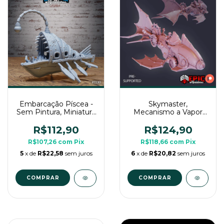
Embarcação Píscea -
Skymaster,
Sem Pintura, Miniatura
Mecanismo a Vapor
3D Cenário Para RPG
2400 - Sem Pintura,
de Mesa
Miniatura 3D Enorme
R$112,90
R$124,90
Para Rpg de Mesa
R$107,26
com
Pix
R$118,66
com
Pix
5
x de
R$22,58
sem juros
6
x de
R$20,82
sem juros