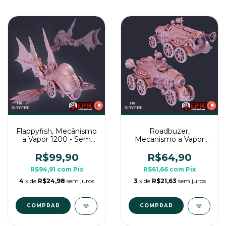
Flappyfish, Mecânismo
Roadbuzer,
a Vapor 1200 - Sem
Mecanismo a Vapor
Pintura, Miniatura 3D
600 - Sem Pintura,
Enorme Para Rpg de
Miniatura 3D Enorme
R$99,90
R$64,90
Mesa
Para Rpg de Mesa
R$94,91
com
Pix
R$61,66
com
Pix
4
x de
R$24,98
sem juros
3
x de
R$21,63
sem juros