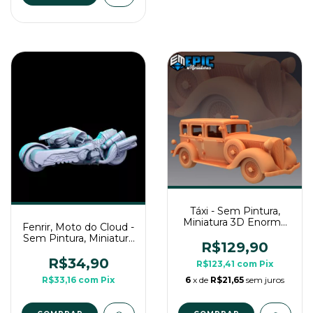
Táxi - Sem Pintura,
Miniatura 3D Enorme
Fenrir, Moto do Cloud -
Para Rpg de Mesa
Sem Pintura, Miniatura
R$129,90
3D Grande Para Rpg
de Mesa
R$34,90
R$123,41
com
Pix
R$33,16
com
Pix
6
x de
R$21,65
sem juros