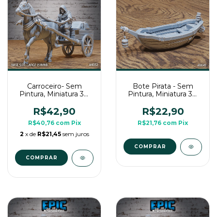
Carroceiro- Sem
Bote Pirata - Sem
Pintura, Miniatura 3D
Pintura, Miniatura 3D
Grande Para Rpg de
Cenário Para RPG de
Mesa
Mesa
R$42,90
R$22,90
R$40,76
com
Pix
R$21,76
com
Pix
2
x de
R$21,45
sem juros
COMPRAR