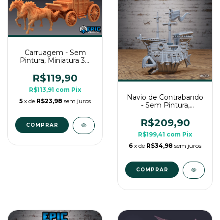
Carruagem - Sem
Pintura, Miniatura 3D
Grande Para Rpg de
Mesa
R$119,90
R$113,91
com
Pix
Navio de Contrabando
5
x de
R$23,98
sem juros
- Sem Pintura,
Miniatura 3D Cenário
Para RPG de Mesa
R$209,90
R$199,41
com
Pix
6
x de
R$34,98
sem juros