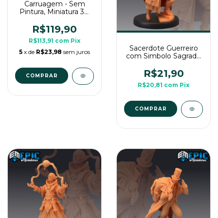
Carruagem - Sem
Pintura, Miniatura 3D
Grande Para Rpg de
Mesa
R$119,90
R$113,91
com
Pix
Sacerdote Guerreiro
5
x de
R$23,98
sem juros
com Simbolo Sagrado
- Sem Pintura,
Miniatura 3D Média
R$21,90
Para RPG de Mesa
R$20,81
com
Pix
COMPRAR