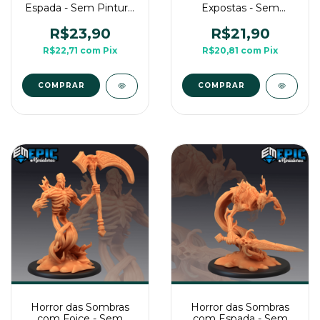
Espada - Sem Pintura,
Expostas - Sem
Miniatura 3D Média
Pintura, Miniatura 3D
Para RPG de Mesa
Média Para RPG de
R$23,90
R$21,90
Mesa
R$22,71
com
Pix
R$20,81
com
Pix
COMPRAR
COMPRAR
Horror das Sombras
Horror das Sombras
com Foice - Sem
com Espada - Sem