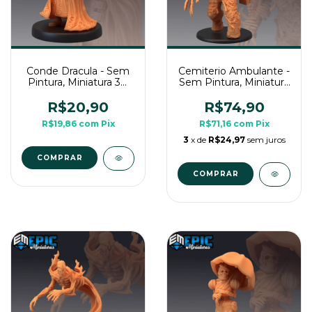
Conde Dracula - Sem
Cemiterio Ambulante -
Pintura, Miniatura 3D
Sem Pintura, Miniatura
Média Para Rpg de
3D Grande Para Rpg
Mesa
de Mesa
R$20,90
R$74,90
R$19,86
com
Pix
R$71,16
com
Pix
3
x de
R$24,97
sem juros
COMPRAR