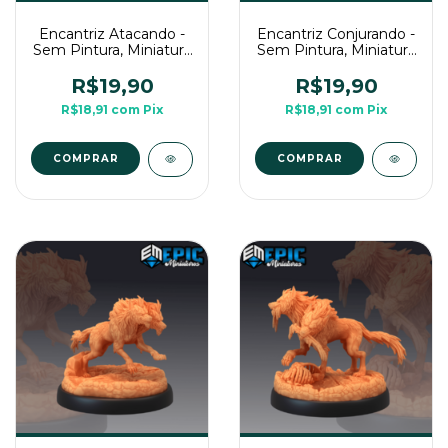
Encantriz Atacando -
Encantriz Conjurando -
Sem Pintura, Miniatura
Sem Pintura, Miniatura
3D Média Para RPG
3D Média Para RPG
de Mesa
de Mesa
R$19,90
R$19,90
R$18,91
com
Pix
R$18,91
com
Pix
COMPRAR
COMPRAR