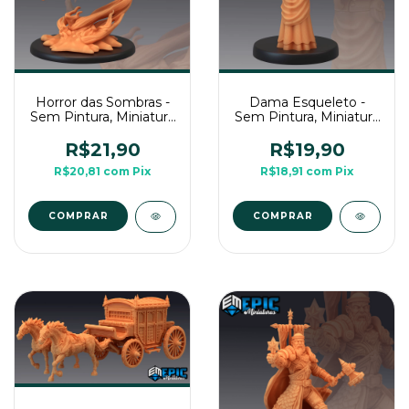
Horror das Sombras -
Dama Esqueleto -
Sem Pintura, Miniatura
Sem Pintura, Miniatura
3D Grande Para Rpg
3D Média Para Rpg de
de Mesa
Mesa
R$21,90
R$19,90
R$20,81
com
Pix
R$18,91
com
Pix
COMPRAR
COMPRAR