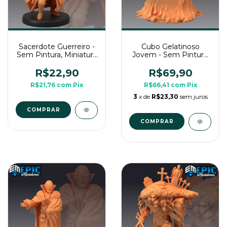
Sacerdote Guerreiro -
Cubo Gelatinoso
Sem Pintura, Miniatura
Jovem - Sem Pintura,
3D Média Para Rpg de
Miniatura 3D Grande
Mesa
Para Rpg de Mesa
R$22,90
R$69,90
R$21,76
com
Pix
R$66,41
com
Pix
3
x de
R$23,30
sem juros
COMPRAR