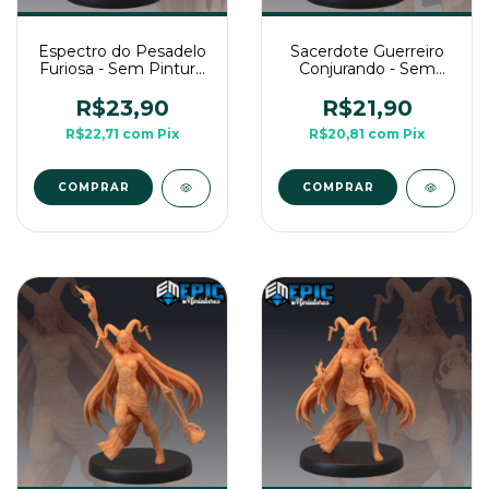
Espectro do Pesadelo
Sacerdote Guerreiro
Furiosa - Sem Pintura,
Conjurando - Sem
Miniatura 3D Média
Pintura, Miniatura 3D
Para RPG de Mesa
Média Para RPG de
R$23,90
R$21,90
Mesa
R$22,71
com
Pix
R$20,81
com
Pix
COMPRAR
COMPRAR