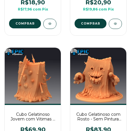
Média Para Rpg de
3D Média Para RPG
R$18,90
R$20,90
Mesa
de Mesa
R$17,96
com
Pix
R$19,86
com
Pix
COMPRAR
COMPRAR
Cubo Gelatinoso
Cubo Gelatinoso com
Jovem com Vitimas e
Rosto - Sem Pintura,
Espolio - Sem Pintura,
Miniatura 3D Enorme
Miniatura 3D Grande
Para RPG de Mesa
R$69,90
R$83,90