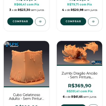
Para RPG de Mesa
R$66,41
com
Pix
R$79,71
com
Pix
3
x de
R$23,30
sem juros
4
x de
R$20,98
sem juros
Zumbi Dragão Ancião
- Sem Pintura,
Miniatura 3D Imenso
Para Rpg de Mesa
R$369,90
R$351,41
com
Pix
Cubo Gelatinoso
6
x de
R$61,65
sem juros
Adulto - Sem Pintura,
Miniatura 3D Enorme