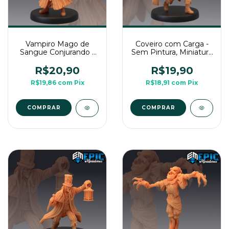
Vampiro Mago de
Coveiro com Carga -
Sangue Conjurando -
Sem Pintura, Miniatura
Sem Pintura, Miniatura
3D Médio Para RPG
3D Média Para RPG
de Mesa
R$20,90
R$19,90
de Mesa
R$19,86
com
Pix
R$18,91
com
Pix
COMPRAR
COMPRAR