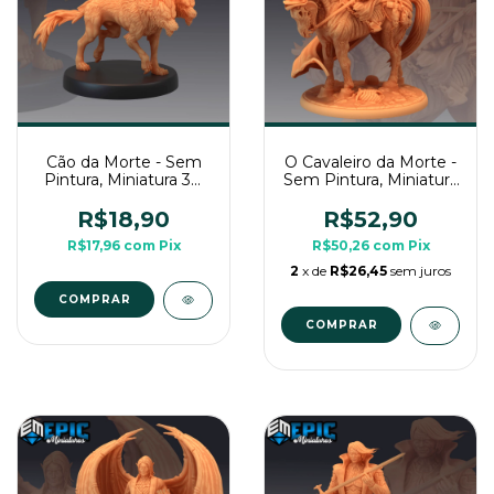
Cão da Morte - Sem
O Cavaleiro da Morte -
Pintura, Miniatura 3D
Sem Pintura, Miniatura
Média Para Rpg de
3D Grande Para Rpg
Mesa
de Mesa
R$18,90
R$52,90
R$17,96
com
Pix
R$50,26
com
Pix
2
x de
R$26,45
sem juros
COMPRAR