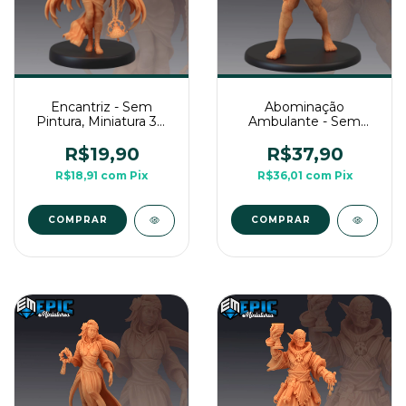
Encantriz - Sem
Abominação
Pintura, Miniatura 3D
Ambulante - Sem
Média Para Rpg de
Pintura, Miniatura 3D
Mesa
Grande Para Rpg de
R$19,90
R$37,90
Mesa
R$18,91
com
Pix
R$36,01
com
Pix
COMPRAR