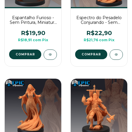
Espantalho Furioso -
Espectro do Pesadelo
Sem Pintura, Miniatura
Conjurando - Sem
3D Média Para RPG
Pintura, Miniatura 3D
de Mesa
Média Para RPG de
R$19,90
R$22,90
Mesa
R$18,91
com
Pix
R$21,76
com
Pix
COMPRAR
COMPRAR