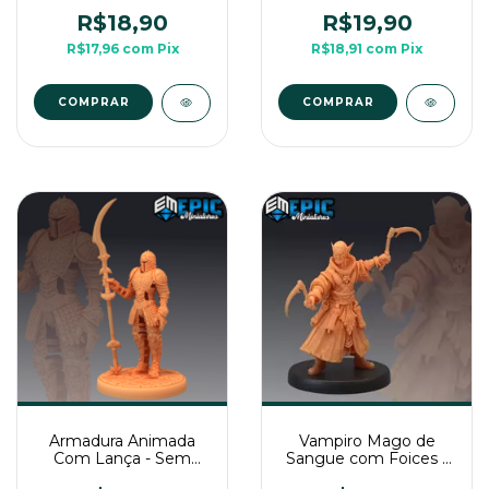
Pintura, Miniatura 3D
Pintura, Miniatura 3D
Média Para Rpg de
Média Para Rpg de
R$18,90
R$19,90
Mesa
Mesa
R$17,96
com
Pix
R$18,91
com
Pix
COMPRAR
COMPRAR
Armadura Animada
Vampiro Mago de
Com Lança - Sem
Sangue com Foices -
Pintura, Miniatura 3D
Sem Pintura, Miniatura