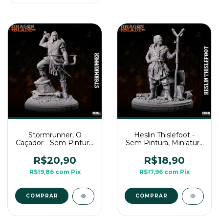
Stormrunner, O
Heslin Thislefoot -
Caçador - Sem Pintura,
Sem Pintura, Miniatura
Miniatura 3D Média
3D Média Para Rpg de
Para Rpg de Mesa
Mesa
R$20,90
R$18,90
R$19,86
com
Pix
R$17,96
com
Pix
COMPRAR
COMPRAR