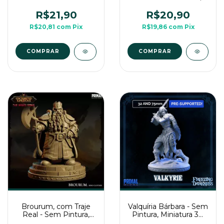
Pintura, Miniatura 3D
Miniatura 3D Média
Média Para RPG de
Para Rpg de Mesa
R$21,90
R$20,90
Mesa
R$20,81
com
Pix
R$19,86
com
Pix
COMPRAR
COMPRAR
Brourum, com Traje
Valquíria Bárbara - Sem
Real - Sem Pintura,
Pintura, Miniatura 3D
Miniatura 3D Média
Média Para Rpg de