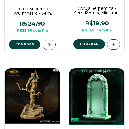
Coruja Serpentina -
Lorde Supremo
Sem Pintura, Miniatura
Wurmnaard - Sem
3D Média Para Rpg de
Pintura, Miniatura 3D
Mesa
Média Para Rpg de
R$19,90
R$24,90
Mesa
R$18,91
com
Pix
R$23,66
com
Pix
COMPRAR
COMPRAR