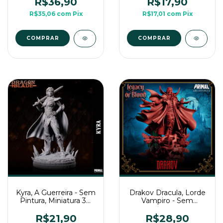
R$36,90
R$17,90
R$35,06
com
Pix
R$17,01
com
Pix
COMPRAR
Kyra, A Guerreira - Sem
Drakov Dracula, Lorde
Pintura, Miniatura 3D
Vampiro - Sem
Média Para RPG de
Pintura, Miniatura 3D
Mesa
Média Para Rpg de
R$21,90
R$28,90