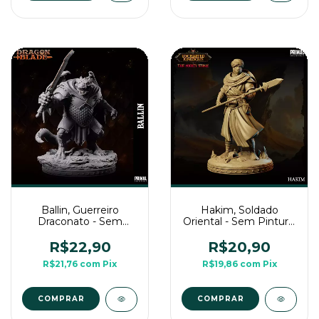
Hakim, Soldado
Ballin, Guerreiro
Oriental - Sem Pintura,
Draconato - Sem
Miniatura 3D Média
Pintura, Miniatura 3D
Para RPG de Mesa
Média Para RPG de
R$20,90
R$22,90
Mesa
R$19,86
com
Pix
R$21,76
com
Pix
COMPRAR
COMPRAR