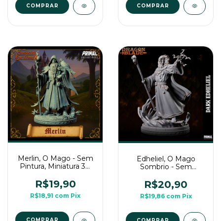
COMPRAR
Merlin, O Mago - Sem
Edheliel, O Mago
Pintura, Miniatura 3D
Sombrio - Sem
Média Para Rpg de
Pintura, Miniatura 3D
Mesa
Média Para Rpg de
R$19,90
R$20,90
Mesa
R$18,91
com
Pix
R$19,86
com
Pix
COMPRAR
COMPRAR