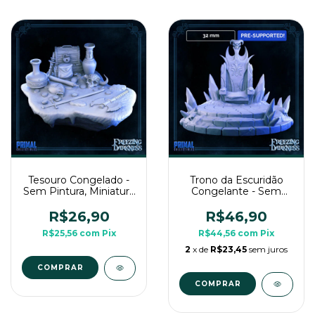
Tesouro Congelado -
Trono da Escuridão
Sem Pintura, Miniatura
Congelante - Sem
3D Para Rpg de Mesa
Pintura, Miniatura 3D
Para Rpg de Mesa
R$26,90
R$46,90
R$25,56
com
Pix
R$44,56
com
Pix
2
x de
R$23,45
sem juros
COMPRAR