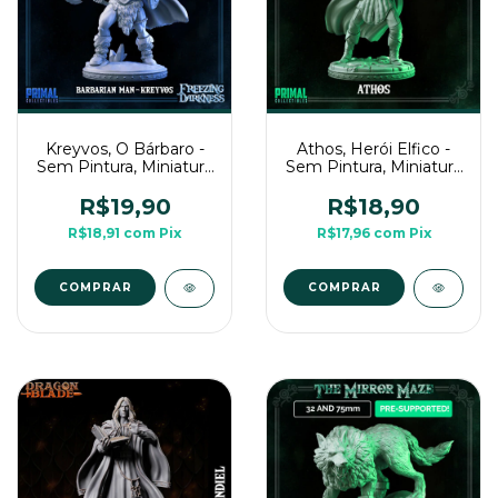
Kreyvos, O Bárbaro -
Athos, Herói Elfico -
Sem Pintura, Miniatura
Sem Pintura, Miniatura
3D Média Para Rpg de
3D Média Para Rpg de
Mesa
Mesa
R$19,90
R$18,90
R$18,91
com
Pix
R$17,96
com
Pix
COMPRAR
COMPRAR