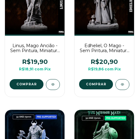
Linus, Mago Ancião -
Edheliel, O Mago -
Sem Pintura, Miniatura
Sem Pintura, Miniatura
3D Média Para Rpg de
3D Média Para Rpg de
Mesa
Mesa
R$19,90
R$20,90
R$18,91
com
Pix
R$19,86
com
Pix
COMPRAR
COMPRAR