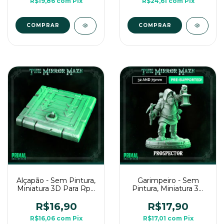
R$19,86
com
Pix
R$24,61
com
Pix
COMPRAR
COMPRAR
Alçapão - Sem Pintura,
Garimpeiro - Sem
Miniatura 3D Para Rpg
Pintura, Miniatura 3D
de Mesa
Média Para Rpg de
Mesa
R$16,90
R$17,90
R$16,06
com
Pix
R$17,01
com
Pix