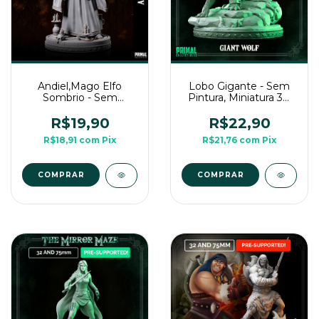
Andiel,Mago Elfo
Lobo Gigante - Sem
Sombrio - Sem
Pintura, Miniatura 3D
Pintura, Miniatura 3D
Grande Para RPG de
Média Para Rpg de
Mesa
R$19,90
R$22,90
Mesa
R$18,91
com
Pix
R$21,76
com
Pix
COMPRAR