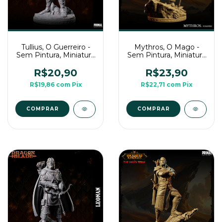
Mythros, O Mago -
Tullius, O Guerreiro -
Sem Pintura, Miniatura
Sem Pintura, Miniatura
3D Média Para Rpg de
3D Média Para Rpg de
Mesa
Mesa
R$23,90
R$20,90
R$22,71
com
Pix
R$19,86
com
Pix
COMPRAR
COMPRAR