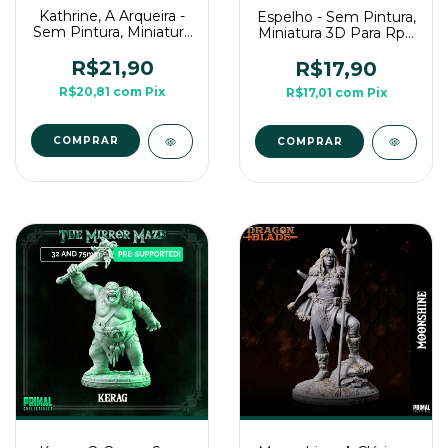
Kathrine, A Arqueira -
Espelho - Sem Pintura,
Sem Pintura, Miniatura
Miniatura 3D Para Rpg
3D Média Para Rpg de
de Mesa
Mesa
R$21,90
R$17,90
R$20,81
com
Pix
R$17,01
com
Pix
COMPRAR