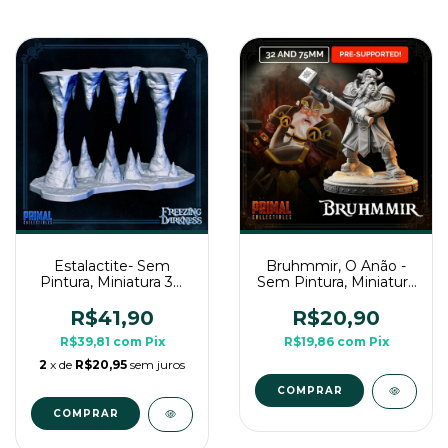
Estalactite- Sem
Bruhmmir, O Anão -
Pintura, Miniatura 3D
Sem Pintura, Miniatura
Para Rpg de Mesa
3D Média Para Rpg de
Mesa
R$41,90
R$20,90
R$39,81
com
Pix
R$19,86
com
Pix
2
x de
R$20,95
sem juros
COMPRAR