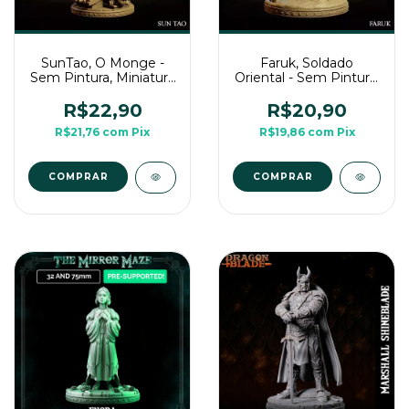
SunTao, O Monge -
Faruk, Soldado
Sem Pintura, Miniatura
Oriental - Sem Pintura,
3D Média Para Rpg de
Miniatura 3D Média
Mesa
Para Rpg de Mesa
R$22,90
R$20,90
R$21,76
com
Pix
R$19,86
com
Pix
COMPRAR
COMPRAR