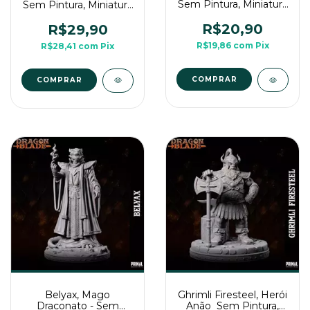
Sem Pintura, Miniatura
Sem Pintura, Miniatura
3D Média Para RPG
3D Grande Para RPG
de Mesa
de Mesa
R$20,90
R$29,90
R$19,86
com
Pix
R$28,41
com
Pix
COMPRAR
Belyax, Mago
Ghrimli Firesteel, Herói
Draconato - Sem
Anão  Sem Pintura,