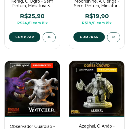
Kerag, O Ogro - Sem
Moonshine, A Clériga -
Pintura, Miniatura 3D
Sem Pintura, Miniatura
Grande Para RPG de
3D Média Para Rpg de
Mesa
Mesa
R$25,90
R$19,90
R$24,61
com
Pix
R$18,91
com
Pix
COMPRAR
Azaghal, O Anão -
Observador Guardião -