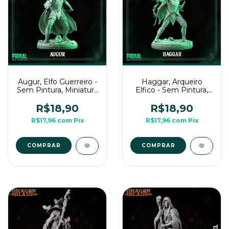
Augur, Elfo Guerreiro -
Haggar, Arqueiro
Sem Pintura, Miniatura
Elfico - Sem Pintura,
3D Média Para Rpg de
Miniatura 3D Média
Mesa
Para Rpg de Mesa
R$18,90
R$18,90
R$17,96
com
Pix
R$17,96
com
Pix
COMPRAR
COMPRAR