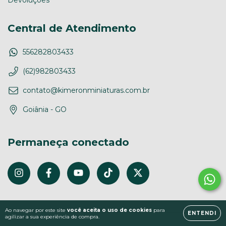
Central de Atendimento
556282803433
(62)982803433
contato@kimeronminiaturas.com.br
Goiânia - GO
Permaneça conectado
Ao navegar por este site
você aceita o uso de cookies
para
ENTENDI
agilizar a sua experiência de compra.