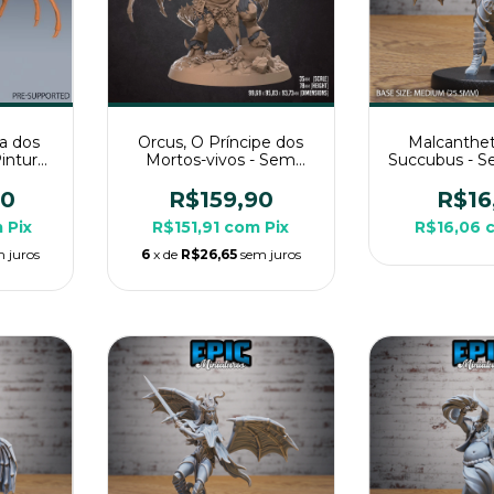
a dos
Orcus, O Príncipe dos
Malcanthet
ntura,
Mortos-vivos - Sem
Succubus - S
lossal
Pintura, Miniatura 3D
Miniatura 3D
Mesa
Enorme Para Rpg de
Rp
90
R$159,90
R$16
Mesa
m
Pix
R$151,91
com
Pix
R$16,06
 juros
6
x de
R$26,65
sem juros