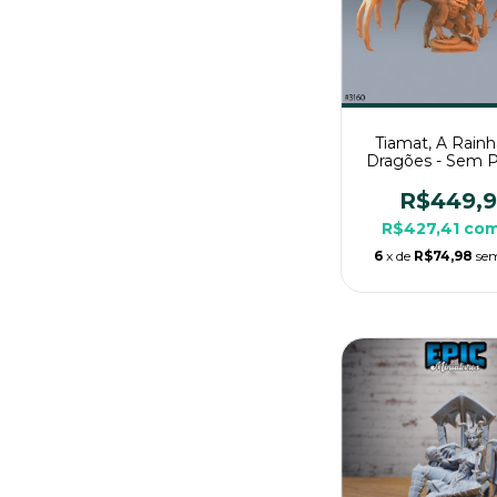
Tiamat, A Rainh
Dragões - Sem Pi
Miniatura 3D Co
Para Rpg de 
R$449,
R$427,41
co
6
x de
R$74,98
sem