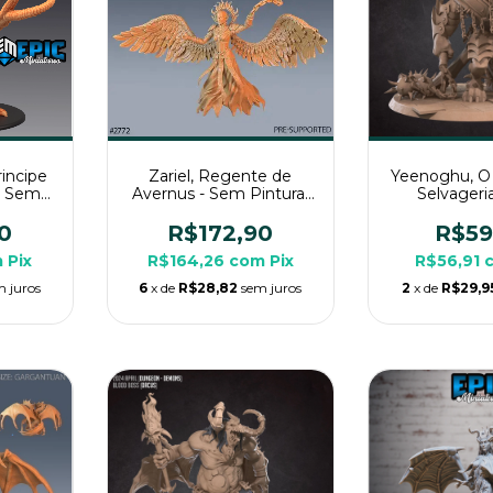
incipe
Zariel, Regente de
Yeenoghu, O
- Sem
Avernus - Sem Pintura,
Selvageri
ura 3D
Miniatura 3D Enorme
Pintura, Mi
pg de
Para Rpg de Mesa
Grande Par
0
R$172,90
R$59
Mes
m
Pix
R$164,26
com
Pix
R$56,91
m juros
6
x de
R$28,82
sem juros
2
x de
R$29,9