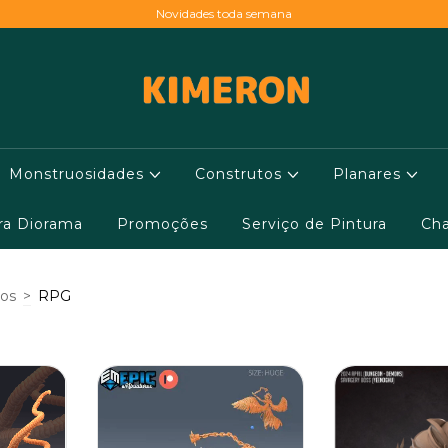
Novidades toda semana
Monstruosidades
Construtos
Planares
ara Diorama
Promoções
Serviço de Pintura
Cha
cos
>
RPG