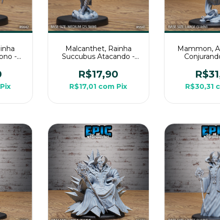
ainha
Malcanthet, Rainha
Mammon, Ar
ono -
Succubus Atacando -
Conjurand
iatura
Sem Pintura, Miniatura
Pintura, Mi
 Rpg
3D Media Para Rpg
Grande P
0
R$17,90
R$31
Pix
R$17,01
com
Pix
R$30,31