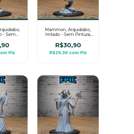
quidiabo,
Mammon, Arquidiabo,
o - Sem
Irritado - Sem Pintura,
niatura 3D
Miniatura 3D Grande
ara Rpg
Para Rpg
,90
R$30,90
com
Pix
R$29,36
com
Pix