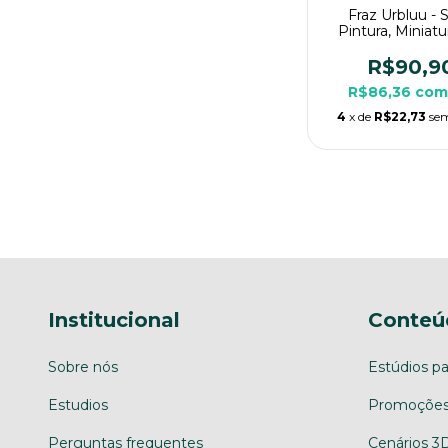
Fraz Urbluu -
Pintura, Miniat
Enorme Para
R$90,9
R$86,36
com
4
x de
R$22,73
sem
Institucional
Conteú
Sobre nós
Estúdios pa
Estudios
Promoções
Perguntas frequentes
Cenários 3