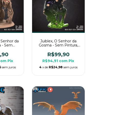
 Senhor da
Juiblex, O Senhor da
a - Sem
Gosma - Sem Pintura,
niatura 3D
Miniatura 3D Enorme
a Rpg de
Para Rpg de Mesa
,90
R$99,90
a
com
Pix
R$94,91
com
Pix
5
sem juros
4
x de
R$24,98
sem juros