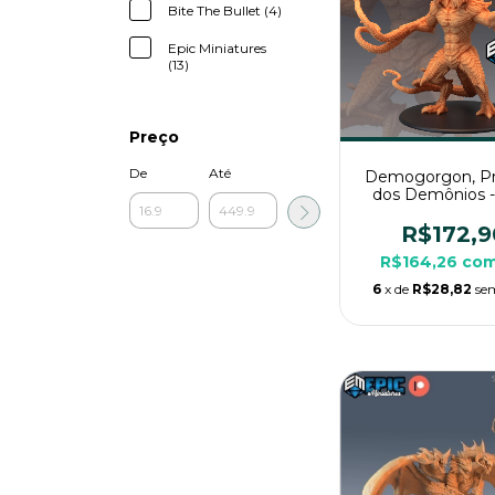
Bite The Bullet (4)
Epic Miniatures
(13)
Preço
De
Até
Demogorgon, Pr
dos Demônios 
Pintura, Miniat
Imenso Para R
R$172,9
Mesa
R$164,26
co
6
x de
R$28,82
se