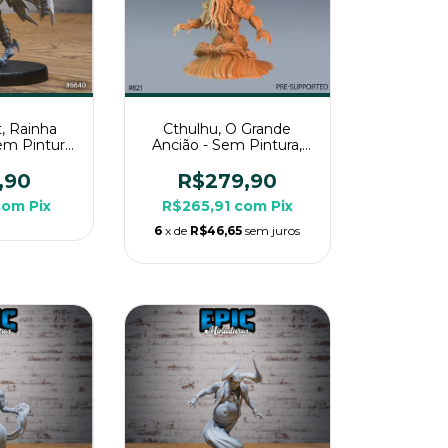
, Rainha
Cthulhu, O Grande
em Pintura,
Ancião - Sem Pintura,
 Media Para
Miniatura 3D Colossal
g
Para Rpg de Mesa
,90
R$279,90
com
Pix
R$265,91
com
Pix
6
x de
R$46,65
sem juros