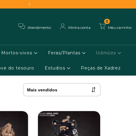
Frete grátis - Conheça 
0
Atendimento
Minha conta
Meu carrinho
Mortos-vivos
Feras/Plantas
Icônicos
ve do tesouro
Estudios
Peças de Xadrez