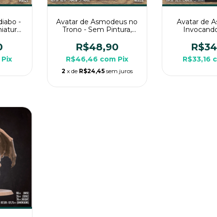
iabo -
Avatar de Asmodeus no
Avatar de 
iatura
Trono - Sem Pintura,
Invocand
a Rpg
Miniatura 3D Grande
Pintura, Mi
Para Rpg
Grande P
0
R$48,90
R$34
Pix
R$46,46
com
Pix
R$33,16
2
x de
R$24,45
sem juros