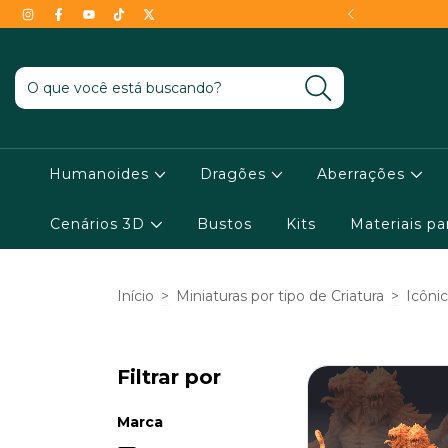
- Conheça as condições !
Humanoides
Dragões
Aberrações
Cenários 3D
Bustos
Kits
Materiais p
Início
>
Miniaturas por tipo de Criatura
>
Icôni
Filtrar por
Marca