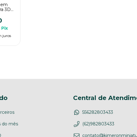
 Sem
ura 3D
 Rpg
0
Pix
 juros
do
Central de Atendim
rceiros
556282803433
 do mês
(62)982803433
D
contato@kimeronminiatu