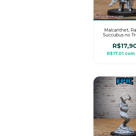
Malcanthet, R
Succubus no Tr
Sem Pintura, Min
3D Media Para
R$17,9
R$17,01
com