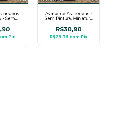
Asmodeus
Avatar de Asmodeus -
o - Sem
Sem Pintura, Miniatura
niatura 3D
3D Grande Para Rpg
ara Rpg
,90
R$30,90
com
Pix
R$29,36
com
Pix