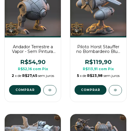
Andador Terrestre a
Piloto Horst Stauffer
Vapor - Sem Pintura,
no Bombardeiro Blue
Miniatura 3D Grande
Gryphon - Sem
Para Rpg de Mesa
Pintura, Miniatura 3D
R$54,90
R$119,90
Enorme Para Rpg de
R$52,16
com
Pix
R$113,91
com
Pix
Mesa
2
x de
R$27,45
sem juros
5
x de
R$23,98
sem juros
COMPRAR