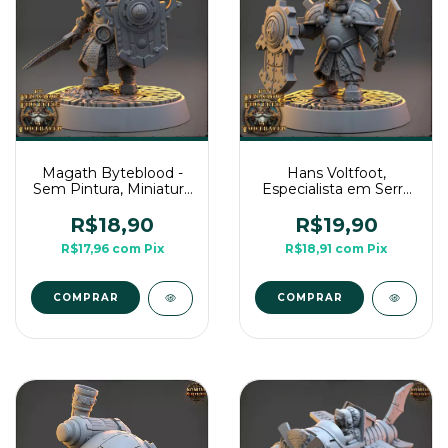
Magath Byteblood -
Hans Voltfoot,
Sem Pintura, Miniatura
Especialista em Serra
3D Médio Para Rpg de
Eletrica - Sem Pintura,
Mesa
Miniatura 3D Médio
R$18,90
R$19,90
Para Rpg de Mesa
R$17,96
com
Pix
R$18,91
com
Pix
COMPRAR
COMPRAR