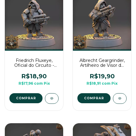
Friedrich Fluxeye,
Albrecht Geargrinder,
Oficial do Circuito -
Artilheiro de Visor de
Sem Pintura, Miniatura
Vidro - Sem Pintura,
3D Médio Para Rpg de
Miniatura 3D Médio
R$18,90
R$19,90
Mesa
Para Rpg de Mesa
R$17,96
com
Pix
R$18,91
com
Pix
COMPRAR
COMPRAR