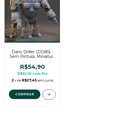
Dario Driller (DD85) -
Sem Pintura, Miniatura
3D Grande Para Rpg
de Mesa
R$54,90
R$52,16
com
Pix
2
x de
R$27,45
sem juros