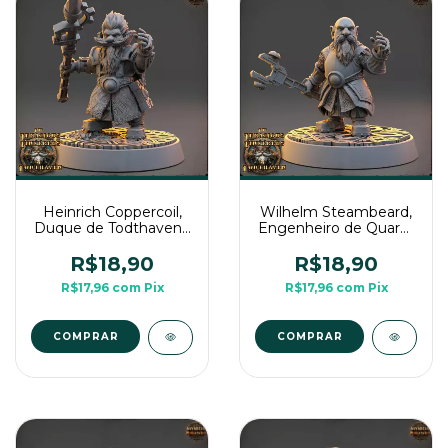
Heinrich Coppercoil,
Wilhelm Steambeard,
Duque de Todthaven -
Engenheiro de Quarks
Sem Pintura, Miniatura
- Sem Pintura,
3D Médio Para Rpg de
Miniatura 3D Médio
R$18,90
R$18,90
Mesa
Para Rpg de Mesa
R$17,96
com
Pix
R$17,96
com
Pix
COMPRAR
COMPRAR