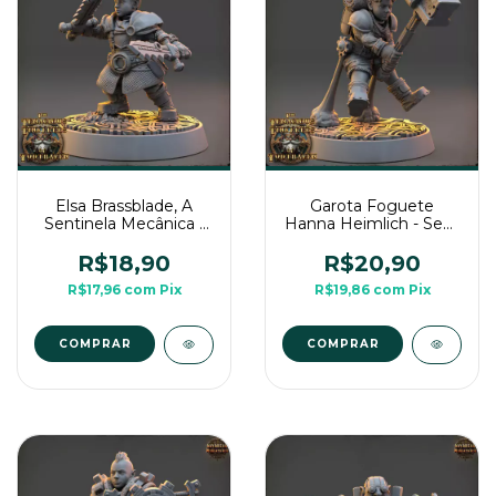
Elsa Brassblade, A
Garota Foguete
Sentinela Mecânica -
Hanna Heimlich - Sem
Sem Pintura, Miniatura
Pintura, Miniatura 3D
3D Médio Para Rpg de
Médio Para Rpg de
R$18,90
R$20,90
Mesa
Mesa
R$17,96
com
Pix
R$19,86
com
Pix
COMPRAR
COMPRAR