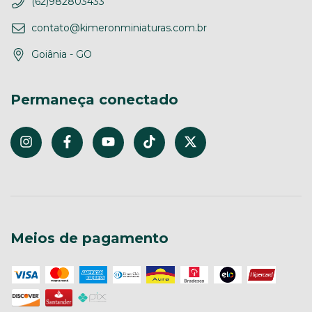
(62)982803433
contato@kimeronminiaturas.com.br
Goiânia - GO
Permaneça conectado
Meios de pagamento