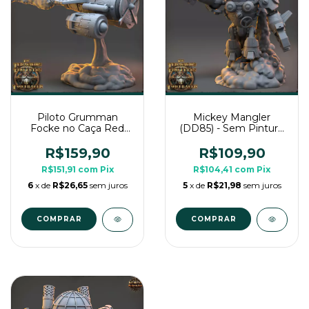
Piloto Grumman
Mickey Mangler
Focke no Caça Red
(DD85) - Sem Pintura,
Dragon - Sem Pintura,
Miniatura 3D Enorme
Miniatura 3D Enorme
Para Rpg de Mesa
R$159,90
R$109,90
Para Rpg de Mesa
R$151,91
com
Pix
R$104,41
com
Pix
6
x de
R$26,65
sem juros
5
x de
R$21,98
sem juros