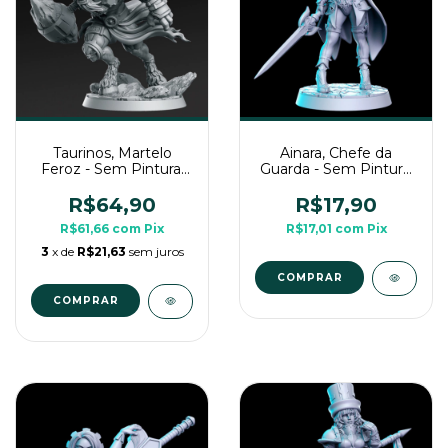
Taurinos, Martelo
Ainara, Chefe da
Feroz - Sem Pintura,
Guarda - Sem Pintura,
Miniatura 3D Grande
Miniaturas 3D Para
Para Rpg de Mesa
Rpg de Mesa
R$64,90
R$17,90
R$61,66
com
Pix
R$17,01
com
Pix
3
x de
R$21,63
sem juros
COMPRAR