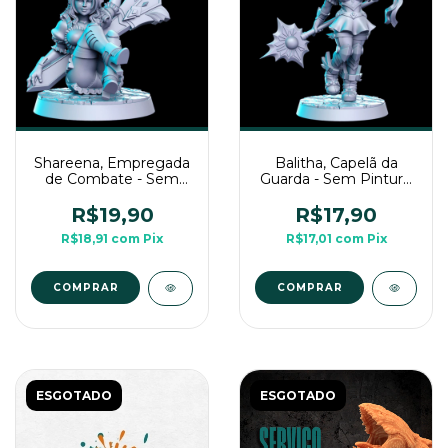
Shareena, Empregada
Balitha, Capelã da
de Combate - Sem
Guarda - Sem Pintura,
Pintura, Miniaturas 3D
Miniaturas 3D Para
Para Rpg de Mesa
Rpg de Mesa
R$19,90
R$17,90
R$18,91
com
Pix
R$17,01
com
Pix
COMPRAR
COMPRAR
ESGOTADO
ESGOTADO