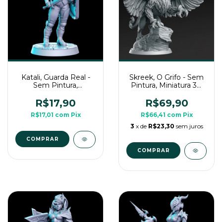
Katali, Guarda Real -
Skreek, O Grifo - Sem
Sem Pintura,
Pintura, Miniatura 3D
Miniaturas 3D Para
Grande Para Rpg de
Rpg de Mesa
Mesa
R$17,90
R$69,90
R$17,01
com
Pix
R$66,41
com
Pix
3
x de
R$23,30
sem juros
COMPRAR