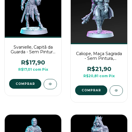
Svanielle, Capitã da
Guarda - Sem Pintura,
Caliope, Maça Sagrada
Miniaturas 3D Para
- Sem Pintura,
Rpg de Mesa
R$17,90
Miniatura 3D Média
Para Rpg de Mesa
R$21,90
R$17,01
com
Pix
R$20,81
com
Pix
COMPRAR
COMPRAR