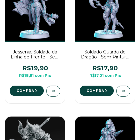
Jessenia, Soldada da
Soldado Guarda do
Linha de Frente - Sem
Dragão - Sem Pintura,
Pintura, Miniaturas 3D
Miniaturas 3D Para
Para Rpg de Mesa
Rpg de Mesa
R$19,90
R$17,90
R$18,91
com
Pix
R$17,01
com
Pix
COMPRAR
COMPRAR