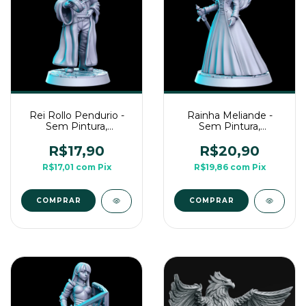
Rei Rollo Pendurio -
Rainha Meliande -
Sem Pintura,
Sem Pintura,
Miniaturas 3D Para
Miniaturas 3D Para
Rpg de Mesa
Rpg de Mesa
R$17,90
R$20,90
R$17,01
com
Pix
R$19,86
com
Pix
COMPRAR
COMPRAR