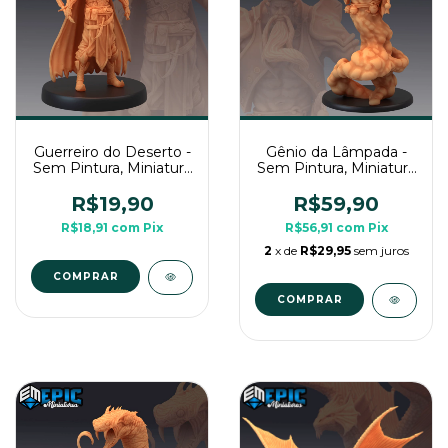
Guerreiro do Deserto -
Gênio da Lâmpada -
Sem Pintura, Miniatura
Sem Pintura, Miniatura
3D Média Para Rpg de
3D Grande Para Rpg
Mesa
de Mesa
R$19,90
R$59,90
R$18,91
com
Pix
R$56,91
com
Pix
2
x de
R$29,95
sem juros
COMPRAR
COMPRAR