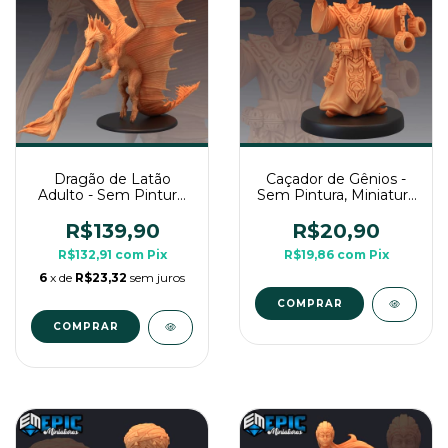
Dragão de Latão
Caçador de Gênios -
Adulto - Sem Pintura,
Sem Pintura, Miniatura
Miniatura 3D Enorme
3D Média Para Rpg de
Para Rpg de Mesa
Mesa
R$139,90
R$20,90
R$132,91
com
Pix
R$19,86
com
Pix
6
x de
R$23,32
sem juros
COMPRAR