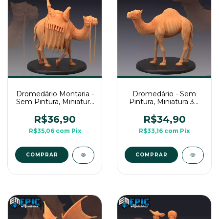
Dromedário Montaria -
Dromedário - Sem
Sem Pintura, Miniatura
Pintura, Miniatura 3D
3D Grande Para RPG
Grande Para RPG de
de Mesa
Mesa
R$36,90
R$34,90
R$35,06
com
Pix
R$33,16
com
Pix