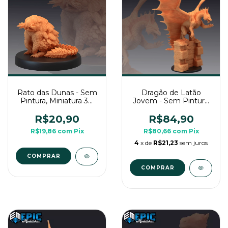
Rato das Dunas - Sem
Dragão de Latão
Pintura, Miniatura 3D
Jovem - Sem Pintura,
Média Para Rpg de
Miniatura 3D Grande
Mesa
Para Rpg de Mesa
R$20,90
R$84,90
R$19,86
com
Pix
R$80,66
com
Pix
4
x de
R$21,23
sem juros
COMPRAR