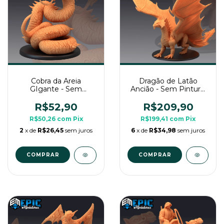
Cobra da Areia
Dragão de Latão
GIgante - Sem
Ancião - Sem Pintura,
Pintura, Miniatura 3D
Miniatura 3D Imenso
Grande Para Rpg de
Para Rpg de Mesa
R$52,90
R$209,90
Mesa
R$50,26
com
Pix
R$199,41
com
Pix
2
x de
R$26,45
sem juros
6
x de
R$34,98
sem juros
COMPRAR