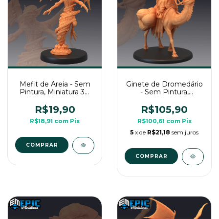
Mefit de Areia - Sem
Ginete de Dromedário
Pintura, Miniatura 3D
- Sem Pintura,
Média Para Rpg de
Miniatura 3D Grande
Mesa
Para Rpg de Mesa
R$19,90
R$105,90
R$18,91
com
Pix
R$100,61
com
Pix
5
x de
R$21,18
sem juros
COMPRAR
COMPRAR