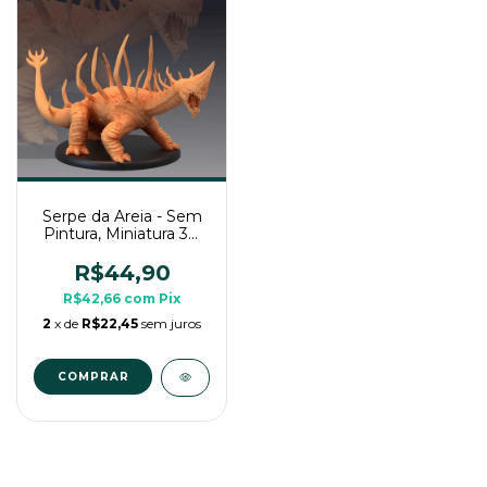
Serpe da Areia - Sem
Pintura, Miniatura 3D
Grande Para Rpg de
Mesa
R$44,90
R$42,66
com
Pix
2
x de
R$22,45
sem juros
COMPRAR