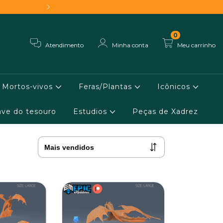
Frete grátis - Conheça 
0
Atendimento
Minha conta
Meu carrinho
Mortos-vivos
Feras/Plantas
Icônicos
ve do tesouro
Estudios
Peças de Xadrez