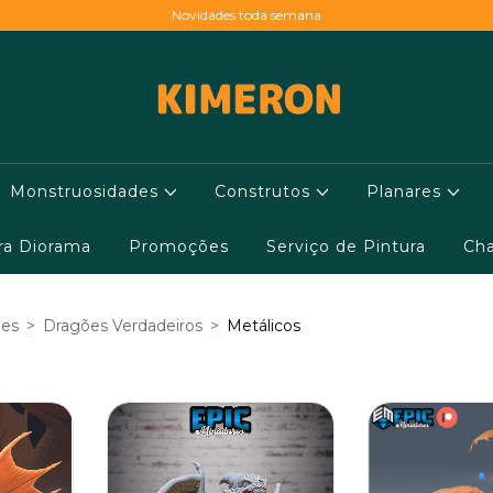
Novidades toda semana
Monstruosidades
Construtos
Planares
ara Diorama
Promoções
Serviço de Pintura
Cha
ões
>
Dragões Verdadeiros
>
Metálicos