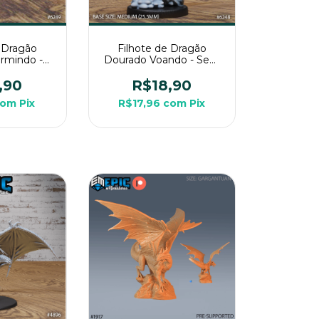
e Dragão
Filhote de Dragão
rmindo -
Dourado Voando - Sem
 Miniatura
Pintura, Miniatura 3D
Para Rpg
Médio Para Rpg
,90
R$18,90
com
Pix
R$17,96
com
Pix