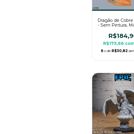
Dragão de Cobre
- Sem Pintura, Mi
3D Enorme Para 
Mesa
R$184,9
R$175,66
co
6
x de
R$30,82
se