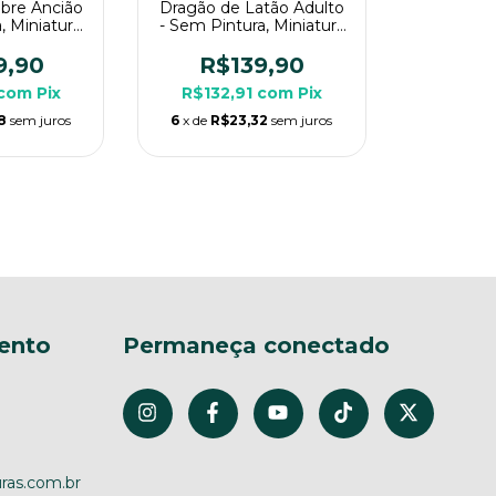
bre Ancião
Dragão de Latão Adulto
, Miniatura
- Sem Pintura, Miniatura
ara Rpg de
3D Enorme Para Rpg de
a
Mesa
9,90
R$139,90
com
Pix
R$132,91
com
Pix
8
sem juros
6
x de
R$23,32
sem juros
ento
Permaneça conectado
ras.com.br