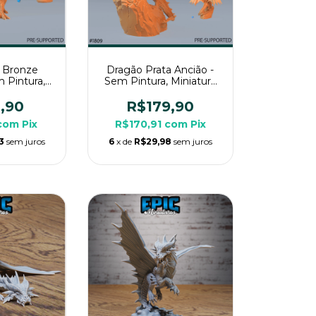
 Bronze
Dragão Prata Ancião -
m Pintura,
Sem Pintura, Miniatura
3D Enorme
3D Imenso Para RPG de
de Mesa
Mesa
,90
R$179,90
com
Pix
R$170,91
com
Pix
3
sem juros
6
x de
R$29,98
sem juros