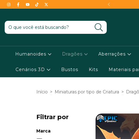
- Conheça as condições !
Humanoides
Dragões
Aberrações
Cenários 3D
Bustos
Kits
Materiais p
Início
>
Miniaturas por tipo de Criatura
>
Drag
Filtrar por
Marca