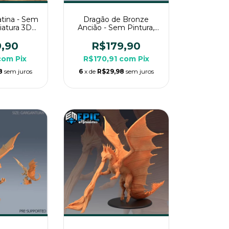
atina - Sem
Dragão de Bronze
niatura 3D
Ancião - Sem Pintura,
a RPG de
Miniatura 3D Imenso
a
Para Rpg de Mesa
9,90
R$179,90
com
Pix
R$170,91
com
Pix
8
sem juros
6
x de
R$29,98
sem juros