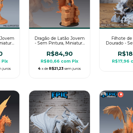
 Jovem
Dragão de Latão Jovem
Filhote d
niatura
- Sem Pintura, Miniatura
Dourado - Se
Rpg de
3D Grande Para Rpg de
Miniatura 3D
Mesa
Rp
0
R$84,90
R$18
m
Pix
R$80,66
com
Pix
R$17,96
 juros
4
x de
R$21,23
sem juros