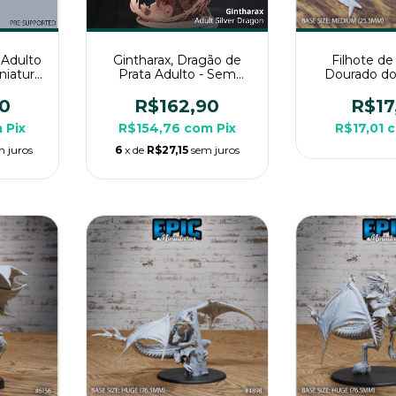
 Adulto
Gintharax, Dragão de
Filhote d
niatura
Prata Adulto - Sem
Dourado do
Rpg de
Pintura, Miniatura 3D
Sem Pintura,
Enorme Para Rpg
3D Médio 
0
R$162,90
R$17
m
Pix
R$154,76
com
Pix
R$17,01
m juros
6
x de
R$27,15
sem juros