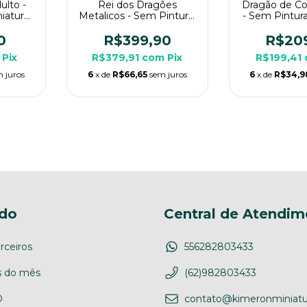
ulto -
Rei dos Dragões
Dragão de Co
iatura
Metalicos - Sem Pintura,
- Sem Pintura
a RPG
Miniatura 3D Imenso
3D Imenso P
Para Rpg de Mesa
Mes
0
R$399,90
R$20
Pix
R$379,91
com
Pix
R$199,41
 juros
6
x de
R$66,65
sem juros
6
x de
R$34,9
do
Central de Atendim
rceiros
556282803433
 do mês
(62)982803433
D
contato@kimeronminiatu