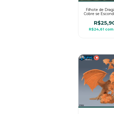
Filhote de Drag
Cobre se Escond
Sem Pintura, Min
3D Médio Para 
R$25,9
Mesa
R$24,61
com