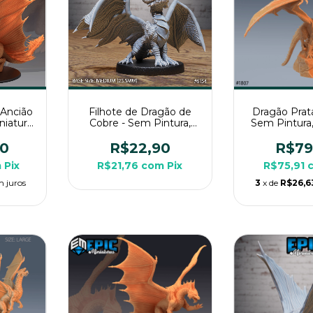
 Ancião
Filhote de Dragão de
Dragão Prat
niatura
Cobre - Sem Pintura,
Sem Pintura,
Rpg de
Miniatura 3D Médio Para
3D Grande P
Rpg de Mesa
Mes
90
R$22,90
R$79
m
Pix
R$21,76
com
Pix
R$75,91
m juros
3
x de
R$26,6