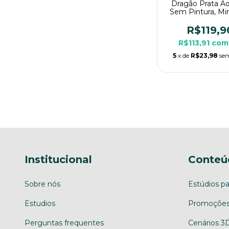
Dragão Prata Ad
Sem Pintura, Min
3D Enorme Par
de Mesa
R$119,9
R$113,91
com
5
x de
R$23,98
sem
Institucional
Conteú
Sobre nós
Estúdios pa
Estudios
Promoções
Perguntas frequentes
Cenários 3