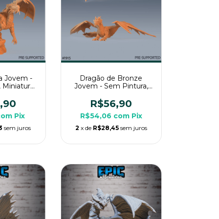
a Jovem -
Dragão de Bronze
 Miniatura
Jovem - Sem Pintura,
ara RPG de
Miniatura 3D Grande
a
Para Rpg de Mesa
,90
R$56,90
com
Pix
R$54,06
com
Pix
3
sem juros
2
x de
R$28,45
sem juros