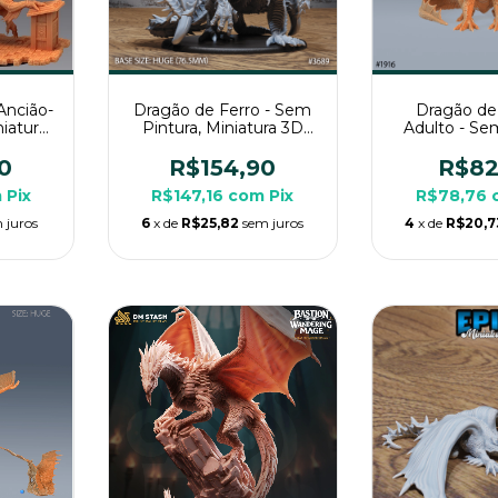
Ancião-
Dragão de Ferro - Sem
Dragão de
iatura
Pintura, Miniatura 3D
Adulto - Se
RPG de
Imenso Para Rpg de
Miniatura 
Mesa
Para Rpg 
0
R$154,90
R$82
m
Pix
R$147,16
com
Pix
R$78,76
 juros
6
x de
R$25,82
sem juros
4
x de
R$20,7