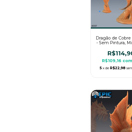
Dragão de Cobre
- Sem Pintura, Mi
3D Grande Para 
Mesa
R$114,9
R$109,16
co
5
x de
R$22,98
sem