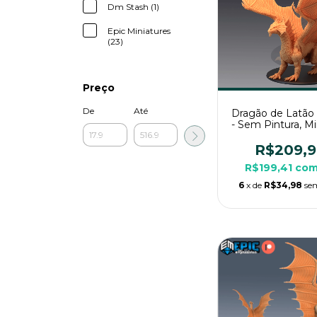
Dm Stash (1)
Epic Miniatures
(23)
Preço
De
Até
Dragão de Latão
- Sem Pintura, Mi
3D Imenso Para 
Mesa
R$209,
R$199,41
co
6
x de
R$34,98
se