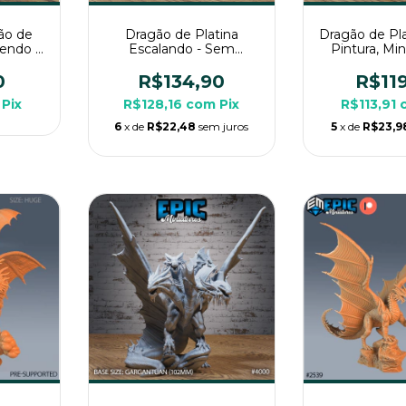
ão de
Dragão de Platina
Dragão de Pl
endo -
Escalando - Sem
Pintura, Mi
iatura
Pintura, Miniatura 3D
Enorme Par
Rpg de
Enorme Para RPG de
Mes
0
R$134,90
R$11
Mesa
Pix
R$128,16
com
Pix
R$113,91
6
x de
R$22,48
sem juros
5
x de
R$23,9