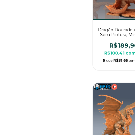
Dragão Dourado 
Sem Pintura, Min
3D Imenso Para 
Mesa
R$189,9
R$180,41
co
6
x de
R$31,65
sem