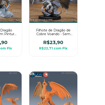
e Dragão
Filhote de Dragão de
m Pintura,
Cobre Voando - Sem
 Médio Para
Pintura, Miniatura 3D
g
Médio Para Rpg de
,90
R$23,90
Mesa
com
Pix
R$22,71
com
Pix