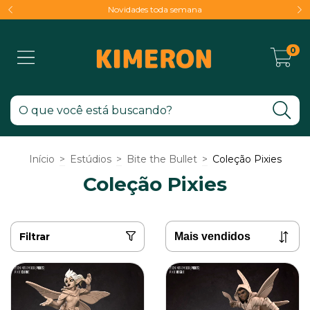
Novidades toda semana
0
Início
>
Estúdios
>
Bite the Bullet
>
Coleção Pixies
Coleção Pixies
Filtrar