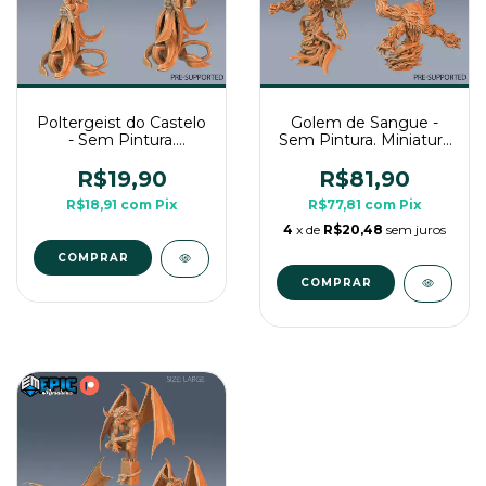
Poltergeist do Castelo
Golem de Sangue -
- Sem Pintura.
Sem Pintura. Miniatura
Miniatura 3D Média
3D Grande Para Rpg
Para Rpg de Mesa
de Mesa
R$19,90
R$81,90
R$18,91
com
Pix
R$77,81
com
Pix
4
x de
R$20,48
sem juros
COMPRAR
COMPRAR