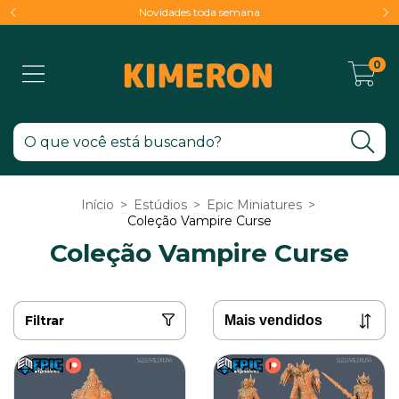
Novidades toda semana
0
Início
>
Estúdios
>
Epic Miniatures
>
Coleção Vampire Curse
Coleção Vampire Curse
Filtrar