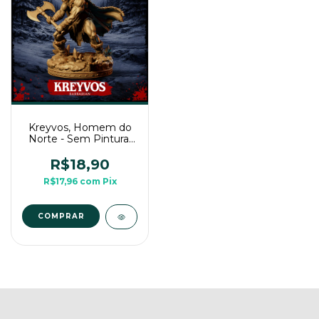
Kreyvos, Homem do
Norte - Sem Pintura,
Miniatura 3D Médio
Para Rpg
R$18,90
R$17,96
com
Pix
COMPRAR