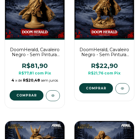
DoomHerald, Cavaleiro
DoomHerald, Cavaleiro
Negro - Sem Pintura,
Negro - Sem Pintura,
Busto 3D
Miniatura 3D Médio
Para Rpg
R$81,90
R$22,90
R$77,81
com
Pix
R$21,76
com
Pix
4
x de
R$20,48
sem juros
COMPRAR