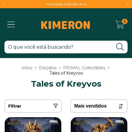
Novidades toda semana
0
Início
>
Estúdios
>
PRIMAL Collectibles
>
Tales of Kreyvos
Tales of Kreyvos
Filtrar