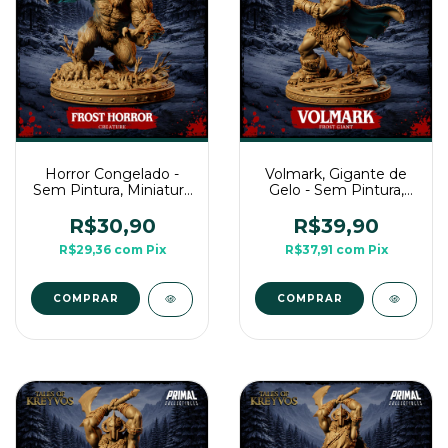
Horror Congelado -
Volmark, Gigante de
Sem Pintura, Miniatura
Gelo - Sem Pintura,
3D Grande Para Rpg
Miniatura 3D Grande
Para Rpg
R$30,90
R$39,90
R$29,36
com
Pix
R$37,91
com
Pix
COMPRAR
COMPRAR