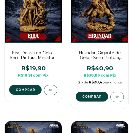
Eira, Deusa do Gelo -
Hrundar, Gigante de
Sem Pintura, Miniatura
Gelo - Sem Pintura,
3D Médio Para Rpg
Miniatura 3D Grande
Para Rpg
R$19,90
R$40,90
R$18,91
com
Pix
R$38,86
com
Pix
2
x de
R$20,45
sem juros
COMPRAR
COMPRAR