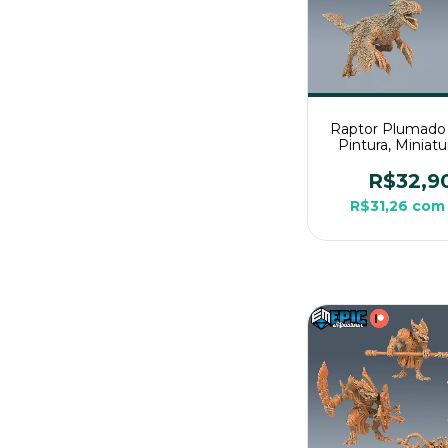
Raptor Plumado
Pintura, Miniat
Grande Para R
Mesa
R$32,9
R$31,26
com