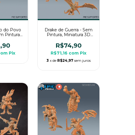
bo do Povo
Drake de Guerra - Sem
m Pintura,
Pintura, Miniatura 3D
 Médio Para
Grande Para Rpg de
 Mesa
Mesa
,90
R$74,90
com
Pix
R$71,16
com
Pix
3
x de
R$24,97
sem juros