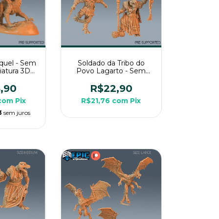
quel - Sem
Soldado da Tribo do
niatura 3D
Povo Lagarto - Sem
a Rpg de
Pintura, Miniatura 3D
a
Médio Para Rpg de
,90
R$22,90
Mesa
com
Pix
R$21,76
com
Pix
3
sem juros