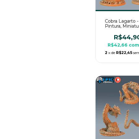
Cobra Lagarto 
Pintura, Miniat
Grande Para R
Mesa
R$44,9
R$42,66
co
2
x de
R$22,45
sem