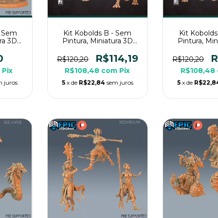
- Sem
Kit Kobolds B - Sem
Kit Kobold
ura 3D
Pintura, Miniatura 3D
Pintura, Mi
pg de
Médio Para RPG de
Médio Par
Mesa
Mes
0
R$114,19
R
R$120,20
R$120,20
m
Pix
R$108,48
com
Pix
R$108,48
 juros
5
x de
R$22,84
sem juros
5
x de
R$22,8