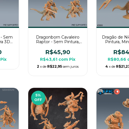
 - Sem
Dragonborn Cavaleiro
Dragão de Ní
ura 3D
Raptor - Sem Pintura,
Pintura, Mi
pg de
Miniatura 3D Grande
Enorme Par
Para Rpg de Mesa
Mes
0
R$45,90
R$84
Pix
R$43,61
com
Pix
R$80,66
2
x de
R$22,95
sem juros
4
x de
R$21,2
5
%
OFF