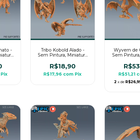
nato -
Tribo Kobold Alado -
Wyvern de 
iatura
Sem Pintura, Miniatura
Sem Pintura,
Rpg de
3D Médio Para Rpg de
3D Grande P
Mesa
Mes
0
R$18,90
R$53
Pix
R$17,96
com
Pix
R$51,21
2
x de
R$26,9