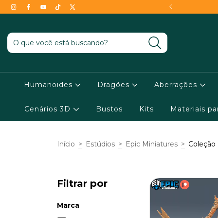
- Conheça as condições !
Humanoides
Dragões
Aberrações
Cenários 3D
Bustos
Kits
Materiais p
Início
>
Estúdios
>
Epic Miniatures
>
Coleção 
Filtrar por
Marca