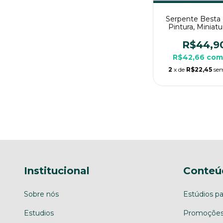
Serpente Besta
Pintura, Miniat
Grande Para R
Mesa
R$44,9
R$42,66
co
2
x de
R$22,45
sem
Institucional
Conteú
Sobre nós
Estúdios pa
Estudios
Promoções