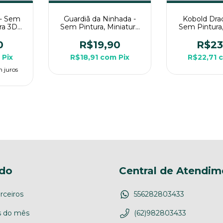
 - Sem
Guardiã da Ninhada -
Kobold Dra
ura 3D
Sem Pintura, Miniatura
Sem Pintura,
pg de
3D Médio Para Rpg de
3D Médio Pa
Mesa
Mes
0
R$19,90
R$23
m
Pix
R$18,91
com
Pix
R$22,71
 juros
do
Central de Atendim
rceiros
556282803433
 do mês
(62)982803433