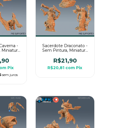
Caverna -
Sacerdote Draconato -
 Miniatura
Sem Pintura, Miniatura
ara Rpg de
3D Médio Para Rpg de
a
Mesa
,90
R$21,90
com
Pix
R$20,81
com
Pix
5
sem juros