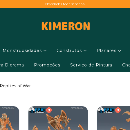
Novidades toda semana
Monstruosidades
Construtos
Planares
ara Diorama
Promoções
Serviço de Pintura
Cha
Reptiles of War