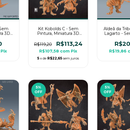
 Sem
Kit Kobolds C - Sem
Aldeã da Tri
ura 3D
Pintura, Miniatura 3D
Lagarto - Se
g de
Médio Para RPG de
Miniatura 3D
Mesa
Rpg de
0
R$113,24
R$20
R$119,20
Pix
R$107,58
com
Pix
R$19,86
5
x de
R$22,65
sem juros
5
%
5
%
OFF
OFF