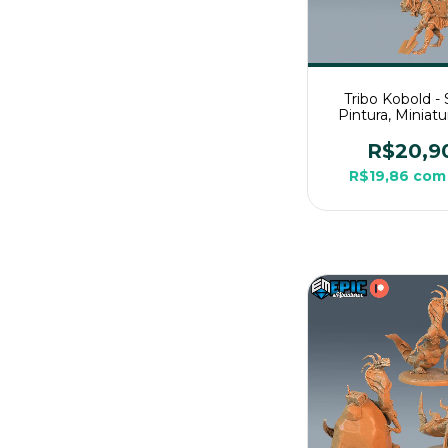
Tribo Kobold -
Pintura, Miniat
Médio Para Rp
Mesa
R$20,9
R$19,86
com