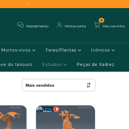
Frete grátis - Conheça 
0
Atendimento
Minha conta
Meu carrinho
Mortos-vivos
Feras/Plantas
Icônicos
ve do tesouro
Estudios
Peças de Xadrez