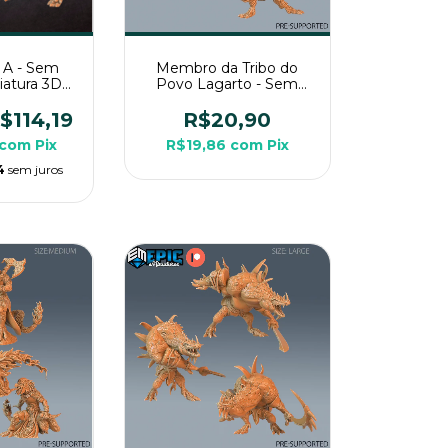
s A - Sem
Membro da Tribo do
niatura 3D
Povo Lagarto - Sem
a RPG de
Pintura, Miniatura 3D
a
Médio Para Rpg de
$114,19
R$20,90
Mesa
com
Pix
R$19,86
com
Pix
4
sem juros