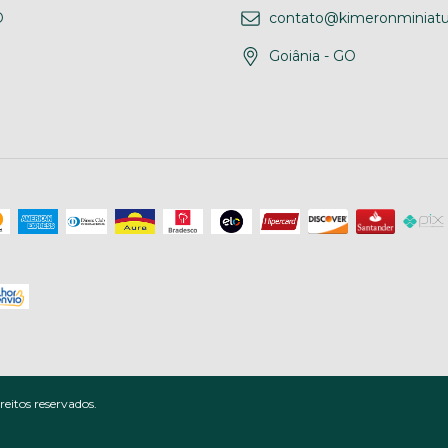
D
contato@kimeronminiatu
Goiânia - GO
eitos reservados.