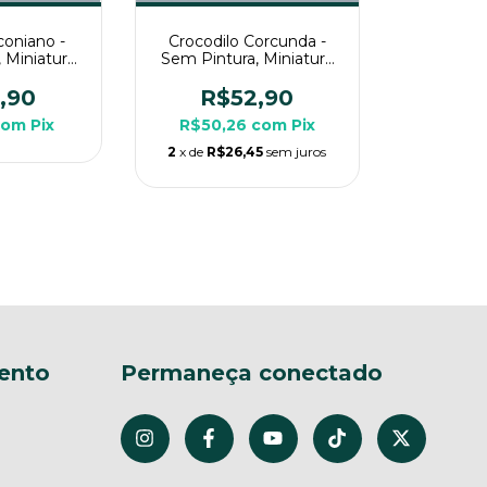
coniano -
Crocodilo Corcunda -
 Miniatura
Sem Pintura, Miniatura
ra Rpg de
3D Grande Para Rpg de
a
Mesa
,90
R$52,90
com
Pix
R$50,26
com
Pix
2
x de
R$26,45
sem juros
ento
Permaneça conectado