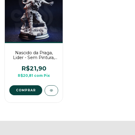
Nascido da Praga,
Lider - Sem Pintura,
Miniatura 3D Média
Para Rpg
R$21,90
R$20,81
com
Pix
COMPRAR