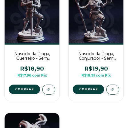
Nascido da Praga,
Nascido da Praga,
Guerreiro - Sem
Conjurador - Sem
Pintura, Miniatura 3D
Pintura, Miniatura 3D
Média Para Rpg
Média Para Rpg
R$18,90
R$19,90
R$17,96
com
Pix
R$18,91
com
Pix
COMPRAR
COMPRAR