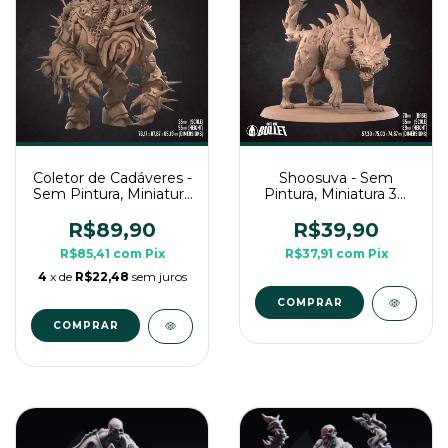
Coletor de Cadáveres -
Shoosuva - Sem
Sem Pintura, Miniatura
Pintura, Miniatura 3D
3D Grande Para Rpg
Grande Para Rpg
de Mesa
R$89,90
R$39,90
R$85,41
com
Pix
R$37,91
com
Pix
4
x de
R$22,48
sem juros
COMPRAR