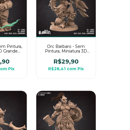
em Pintura,
Orc Barbaro - Sem
3D Grande
Pintura, Miniatura 3D
de Mesa
Grande Para Rpg de
Mesa
,90
R$29,90
com
Pix
R$28,41
com
Pix