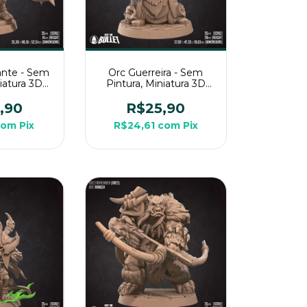
nte - Sem
Orc Guerreira - Sem
niatura 3D
Pintura, Miniatura 3D
a Rpg de
Grande Para Rpg de
a
Mesa
,90
R$25,90
com
Pix
R$24,61
com
Pix