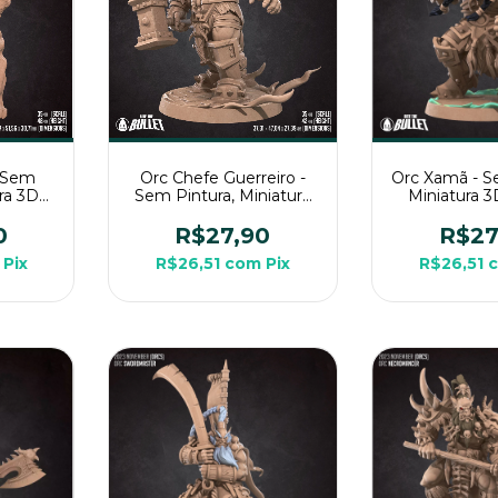
- Sem
Orc Chefe Guerreiro -
Orc Xamã - S
ura 3D
Sem Pintura, Miniatura
Miniatura 
pg de
3D Grande Para Rpg de
Para Rpg 
Mesa
0
R$27,90
R$27
Pix
R$26,51
com
Pix
R$26,51