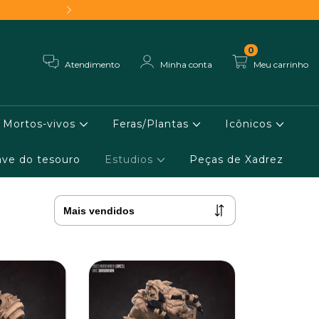
Frete grátis - Conheça 
0
Atendimento
Minha conta
Meu carrinho
Mortos-vivos
Feras/Plantas
Icônicos
ve do tesouro
Estudios
Peças de Xadrez