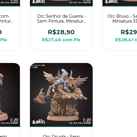
 com
Orc Senhor da Guerra -
Orc Bruxo - S
intura,
Sem Pintura, Miniatura
Miniatura 
rande
3D Grande Para Rpg de
Para Rpg 
Mesa
Mesa
0
R$28,90
R$29
Pix
R$27,46
com
Pix
R$28,41
 Sem
Orc Druida - Sem