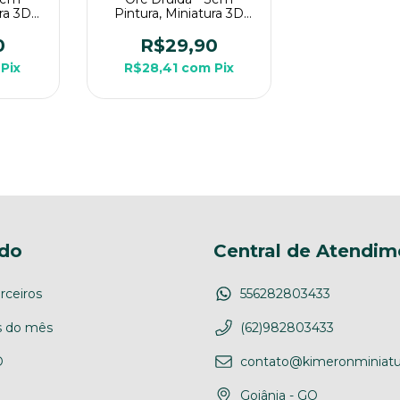
ura 3D
Pintura, Miniatura 3D
pg de
Grande Para Rpg de
Mesa
0
R$29,90
Pix
R$28,41
com
Pix
do
Central de Atendim
rceiros
556282803433
 do mês
(62)982803433
D
contato@kimeronminiatu
Goiânia - GO