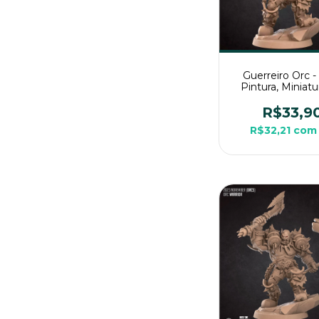
Guerreiro Orc 
Pintura, Miniat
Grande Para R
Mesa
R$33,9
R$32,21
com