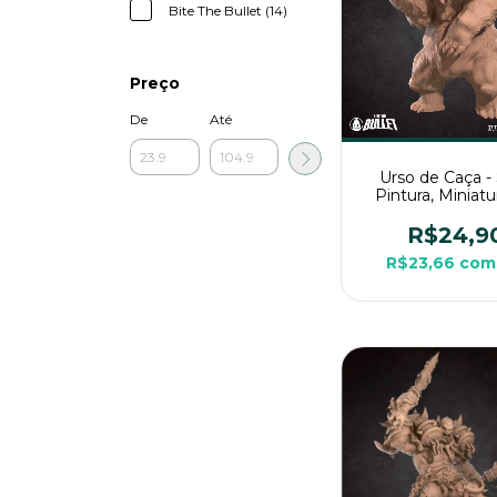
Bite The Bullet (14)
Preço
De
Até
Urso de Caça 
Pintura, Miniat
Grande Para R
Mesa
R$24,9
R$23,66
com