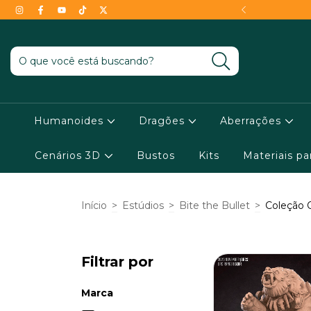
- Conheça as condições !
Humanoides
Dragões
Aberrações
Cenários 3D
Bustos
Kits
Materiais p
Início
>
Estúdios
>
Bite the Bullet
>
Coleção 
Filtrar por
Marca