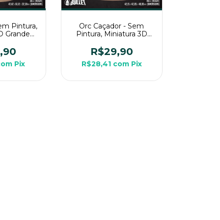
em Pintura,
Orc Caçador - Sem
3D Grande
Pintura, Miniatura 3D
de Mesa
Grande Para Rpg de
Mesa
,90
R$29,90
com
Pix
R$28,41
com
Pix