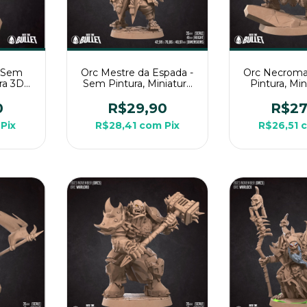
- Sem
Orc Mestre da Espada -
Orc Necroma
ura 3D
Sem Pintura, Miniatura
Pintura, Mi
pg de
3D Grande Para Rpg de
Grande Par
Mesa
Mes
0
R$29,90
R$27
Pix
R$28,41
com
Pix
R$26,51