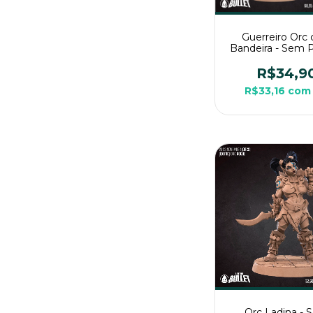
Guerreiro Orc
Bandeira - Sem P
Miniatura 3D G
Para Rpg de 
R$34,9
R$33,16
com
Orc Ladina -