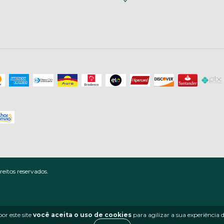
eitos reservados.
or este site
você aceita o uso de cookies
para agilizar a sua experiência