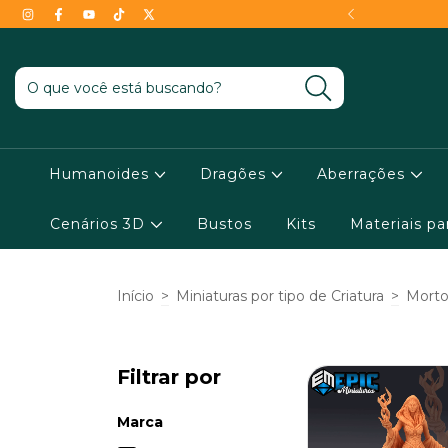
- Conheça as condições !
Humanoides
Dragões
Aberrações
Cenários 3D
Bustos
Kits
Materiais p
Início
>
Miniaturas por tipo de Criatura
>
Morto
Filtrar por
Marca