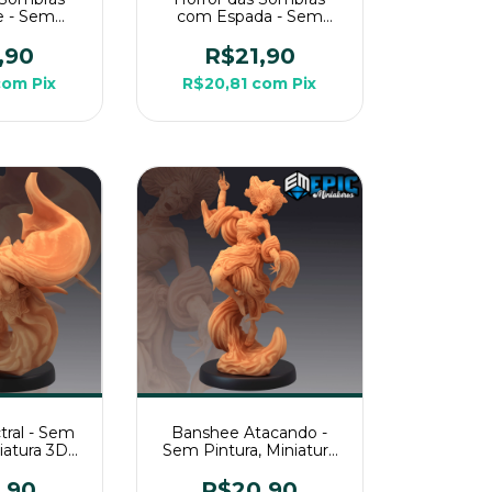
e - Sem
com Espada - Sem
niatura 3D
Pintura, Miniatura 3D
a RPG de
Média Para RPG de
,90
R$21,90
a
Mesa
com
Pix
R$20,81
com
Pix
ral - Sem
Banshee Atacando -
niatura 3D
Sem Pintura, Miniatura
a RPG de
3D Média Para RPG de
a
Mesa
,90
R$20,90