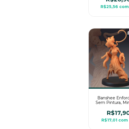
R$25,56
com
Banshee Enforc
Sem Pintura, Min
3D Média Para 
Mesa
R$17,9
R$17,01
com