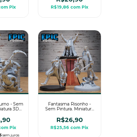
com
Pix
R$19,86
com
Pix
urno - Sem
Fantasma Risonho -
niatura 3D
Sem Pintura. Miniatura
a Rpg de
3D Média Para Rpg de
a
Mesa
,90
R$26,90
com
Pix
R$25,56
com
Pix
5
sem juros