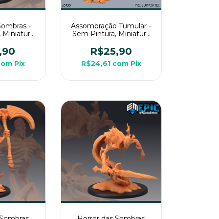
Sombras -
Assombração Tumular -
 Miniatura
Sem Pintura, Miniatura
ara Rpg de
3D Médio Para Rpg de
a
Mesa
,90
R$25,90
com
Pix
R$24,61
com
Pix
 Sombras
Horror das Sombras