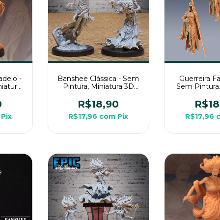
delo -
Banshee Clássica - Sem
Guerreira F
iatura
Pintura, Miniatura 3D
Sem Pintura.
Rpg de
Média Para Rpg de
3D Média Pa
Mesa
Mes
0
R$18,90
R$18
Pix
R$17,96
com
Pix
R$17,96