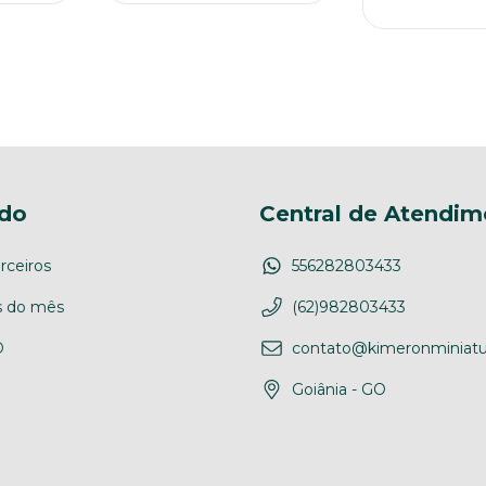
do
Central de Atendim
rceiros
556282803433
 do mês
(62)982803433
D
contato@kimeronminiatu
Goiânia - GO