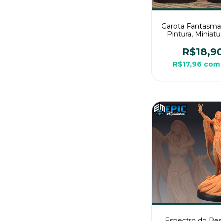
Garota Fantasma
Pintura, Miniat
Médio Para Rp
Mesa
R$18,9
R$17,96
com
Espectro do Pe