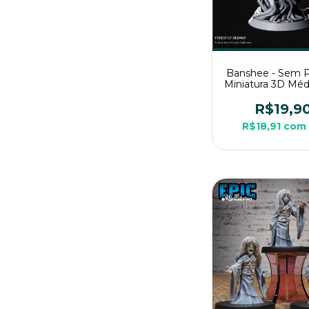
Banshee - Sem P
Miniatura 3D Méd
Rpg de Me
R$19,9
R$18,91
com