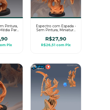
m Pintura,
Espectro com Espada -
 Média Para
Sem Pintura, Miniatura
 Mesa
3D Grande Para RPG de
Mesa
,90
R$27,90
com
Pix
R$26,51
com
Pix