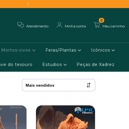
Frete grátis - Conheça 
0
Atendimento
Minha conta
Meu carrinho
Mortos-vivos
Feras/Plantas
Icônicos
ve do tesouro
Estudios
Peças de Xadrez