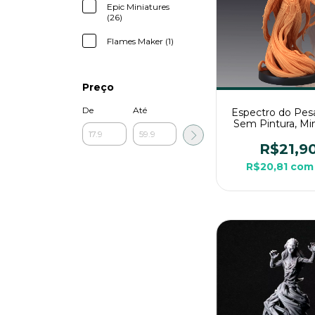
Epic Miniatures
(26)
Flames Maker (1)
Preço
De
Até
Espectro do Pesa
Sem Pintura, Min
3D Média Para 
Mesa
R$21,9
R$20,81
com