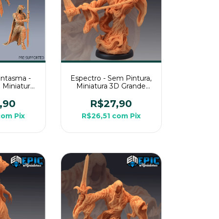
antasma -
Espectro - Sem Pintura,
 Miniatura
Miniatura 3D Grande
ra Rpg de
Para RPG de Mesa
a
,90
R$27,90
com
Pix
R$26,51
com
Pix