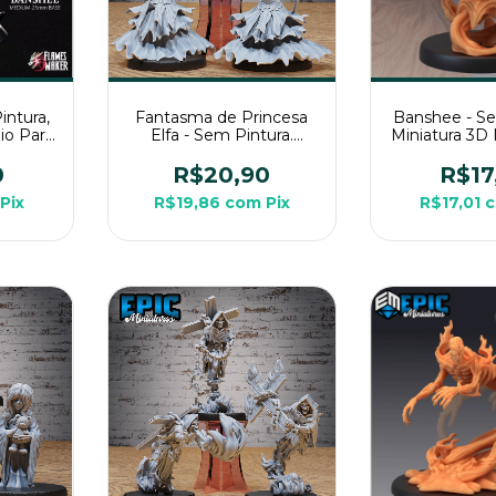
intura,
Fantasma de Princesa
Banshee - Se
io Para
Elfa - Sem Pintura.
Miniatura 3D
sa
Miniatura 3D Média Para
RPG de
Rpg de Mesa
0
R$20,90
R$17
Pix
R$19,86
com
Pix
R$17,01