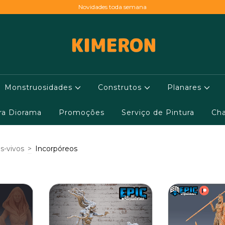
Novidades toda semana
Monstruosidades
Construtos
Planares
ara Diorama
Promoções
Serviço de Pintura
Cha
s-vivos
>
Incorpóreos