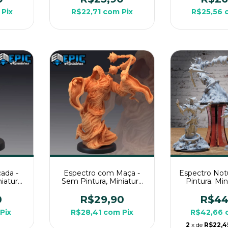
Pix
R$22,71
com
Pix
R$25,56
ada -
Espectro com Maça -
Espectro Not
iatura
Sem Pintura, Miniatura
Pintura. Mi
RPG de
3D Grande Para RPG de
Grande Par
Mesa
Mes
0
R$29,90
R$44
Pix
R$28,41
com
Pix
R$42,66
2
x de
R$22,4