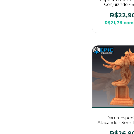
Conjurando -
Pintura, Miniat
Média Para RP
R$22,9
Mesa
R$21,76
com
Dama Espect
Atacando - Sem P
Miniatura 3D Méd
RPG de Me
R$26,9