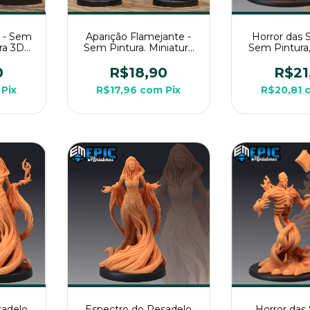
 - Sem
Aparição Flamejante -
Horror das 
ura 3D
Sem Pintura. Miniatura
Sem Pintura,
g de
3D Média Para Rpg de
3D Grande P
Mesa
Mes
0
R$18,90
R$21
Pix
R$17,96
com
Pix
R$20,81
sadelo
Espectro do Pesadelo
Horror das