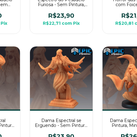
 Sem
Furiosa - Sem Pintura,
com Foic
ura 3D
Miniatura 3D Média Para
Pintura, Mi
G de
RPG de Mesa
Média Par
0
R$23,90
R$21
Mes
Pix
R$22,71
com
Pix
R$20,81
ral
Dama Espectral se
Dama Espect
intura,
Erguendo - Sem Pintura,
Pintura, Mi
ia Para
Miniatura 3D Média Para
Média Par
sa
RPG de Mesa
Mes
0
R$23,90
R$26