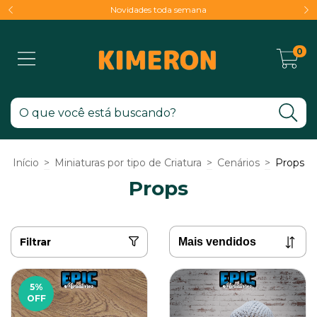
Novidades toda semana
0
Início
>
Miniaturas por tipo de Criatura
>
Cenários
>
Props
Props
Filtrar
5
%
OFF