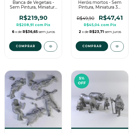
Banca de Vegetais -
Heróis mortos - Sem
Sem Pintura, Miniatura
Pintura, Miniatura 3D
3D Cenário Para RPG
Grande Para Rpg de
de Mesa
Mesa
R$219,90
R$47,41
R$49,90
R$208,91
com
Pix
R$45,04
com
Pix
6
x de
R$36,65
sem juros
2
x de
R$23,71
sem juros
5
%
OFF