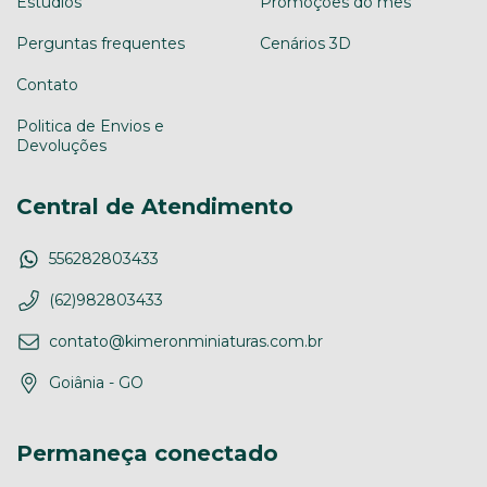
Estudios
Promoções do mês
Perguntas frequentes
Cenários 3D
Contato
Politica de Envios e
Devoluções
Central de Atendimento
556282803433
(62)982803433
contato@kimeronminiaturas.com.br
Goiânia - GO
Permaneça conectado