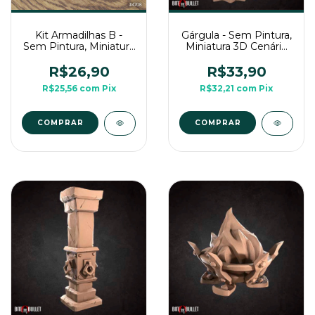
Kit Armadilhas B -
Gárgula - Sem Pintura,
Sem Pintura, Miniatura
Miniatura 3D Cenário
3D Cenário Para RPG
Para RPG de Mesa
de Mesa
R$26,90
R$33,90
R$25,56
com
Pix
R$32,21
com
Pix