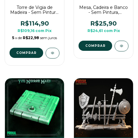
Torre de Vigia de
Mesa, Cadeira e Banco
Madeira - Sem Pintura,
- Sem Pintura,
Miniatura 3D Cenário
Miniatura 3D Cenário
Para RPG de Mesa
Para RPG de Mesa
R$114,90
R$25,90
R$109,16
com
Pix
R$24,61
com
Pix
5
x de
R$22,98
sem juros
COMPRAR