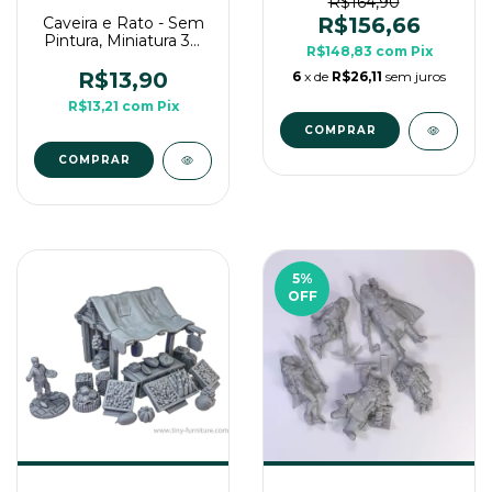
Enorme Para Rpg de
R$164,90
Mesa
R$156,66
Caveira e Rato - Sem
Pintura, Miniatura 3D
R$148,83
com
Pix
Para Rpg de Mesa
R$13,90
6
x de
R$26,11
sem juros
R$13,21
com
Pix
5
%
OFF