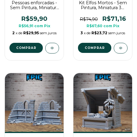
Pessoas enforcadas -
Kit Elfos Mortos - Sem
Sem Pintura, Miniatura
Pintura, Miniatura 3D
3D Grande Para Rpg
Grande Para Rpg de
de Mesa
Mesa
R$59,90
R$71,16
R$74,90
R$56,91
com
Pix
R$67,60
com
Pix
2
x de
R$29,95
sem juros
3
x de
R$23,72
sem juros