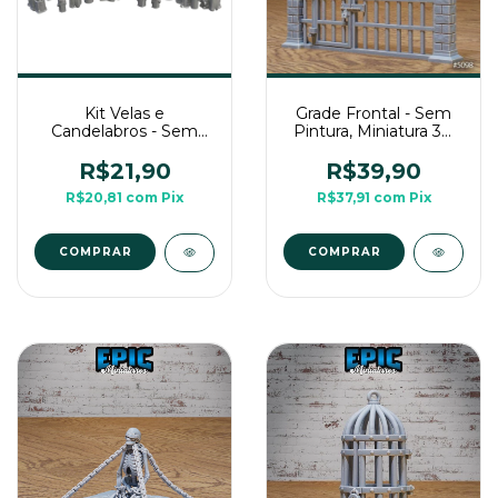
Kit Velas e
Grade Frontal - Sem
Candelabros - Sem
Pintura, Miniatura 3D
Pintura, Miniatura 3D
Cenário Para RPG de
Média Para Rpg de
Mesa
R$21,90
R$39,90
Mesa
R$20,81
com
Pix
R$37,91
com
Pix