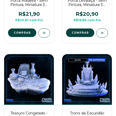
Porta Madeira - Sem
Porta Levadiça - Sem
Pintura, Miniatura 3D
Pintura, Miniatura 3D
Para Rpg de Mesa
Para Rpg de Mesa
R$21,90
R$20,90
R$20,81
com
Pix
R$19,86
com
Pix
Tesouro Congelado -
Trono da Escuridão