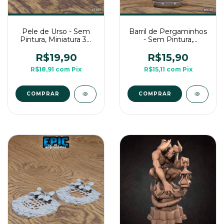
Pele de Urso - Sem
Barril de Pergaminhos
Pintura, Miniatura 3D
- Sem Pintura,
Cenário Para RPG de
Miniatura 3D Cenário
Mesa
Para RPG de Mesa
R$19,90
R$15,90
R$18,91
com
Pix
R$15,11
com
Pix