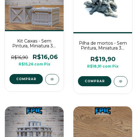
Kit Caixas - Sem
Pilha de mortos - Sem
Pintura, Miniatura 3D
Pintura, Miniatura 3D
Cenário Para RPG de
Média Para Rpg de
Mesa
R$16,06
R$16,90
Mesa
R$19,90
R$15,26
com
Pix
R$18,91
com
Pix