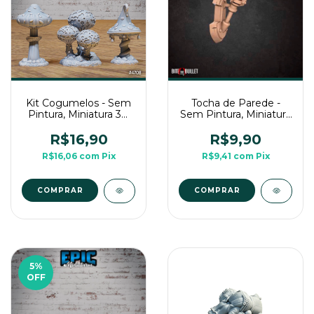
Kit Cogumelos - Sem
Tocha de Parede -
Pintura, Miniatura 3D
Sem Pintura, Miniatura
Cenário Para RPG de
3D Cenário Para RPG
Mesa
de Mesa
R$16,90
R$9,90
R$16,06
com
Pix
R$9,41
com
Pix
5
%
OFF