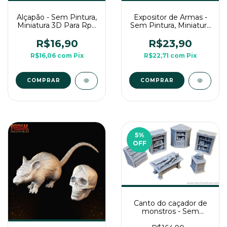
Alçapão - Sem Pintura,
Expositor de Armas -
Miniatura 3D Para Rpg
Sem Pintura, Miniatura
de Mesa
3D Para Rpg de Mesa
R$16,90
R$23,90
R$16,06
com
Pix
R$22,71
com
Pix
5
%
OFF
Canto do caçador de
monstros - Sem
Pintura, Miniatura 3D