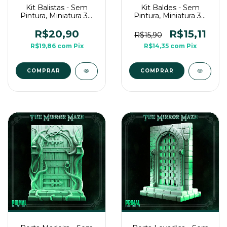
Kit Balistas - Sem
Kit Baldes - Sem
Pintura, Miniatura 3D
Pintura, Miniatura 3D
Cenário Para RPG de
Cenário Para RPG de
Mesa
Mesa
R$20,90
R$15,11
R$15,90
R$19,86
com
Pix
R$14,35
com
Pix