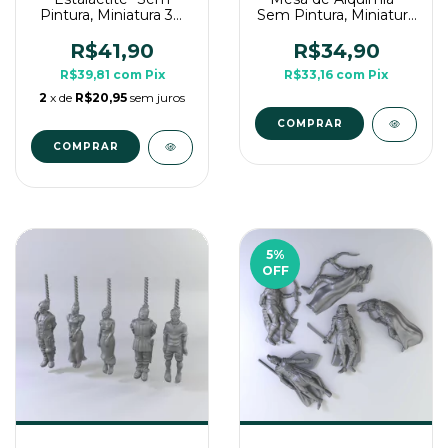
Pintura, Miniatura 3D
Sem Pintura, Miniatura
Para Rpg de Mesa
3D Para Rpg de Mesa
R$41,90
R$34,90
R$39,81
com
Pix
R$33,16
com
Pix
2
x de
R$20,95
sem juros
5
%
OFF