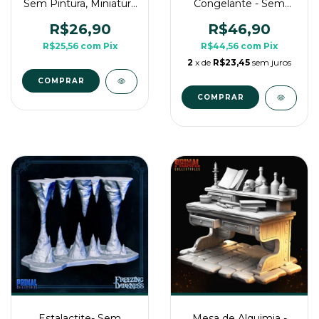
Sem Pintura, Miniatura
Congelante - Sem
3D Para Rpg de Mesa
Pintura, Miniatura 3D
Para Rpg de Mesa
R$26,90
R$46,90
R$25,56
com
Pix
R$44,56
com
Pix
2
x de
R$23,45
sem juros
COMPRAR
Estalactite- Sem
Mesa de Alquimia -