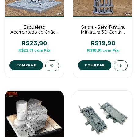
Esqueleto
Gaiola - Sem Pintura,
Acorrentado ao Chão -
Miniatura 3D Cenário
Sem Pintura, Miniatura
Para RPG de Mesa
3D Cenário Para RPG
R$23,90
R$19,90
de Mesa
R$22,71
com
Pix
R$18,91
com
Pix