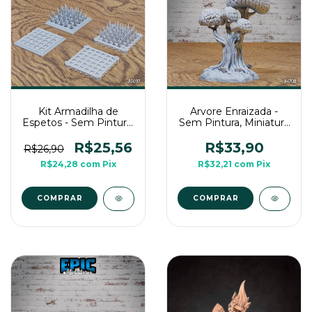
Kit Armadilha de
Arvore Enraizada -
Espetos - Sem Pintura,
Sem Pintura, Miniatura
Miniatura 3D Cenário
3D Cenário Para RPG
Para RPG de Mesa
de Mesa
R$25,56
R$33,90
R$26,90
R$24,28
com
Pix
R$32,21
com
Pix