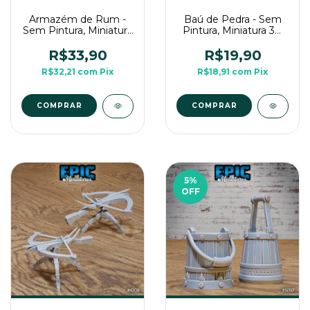
Armazém de Rum -
Baú de Pedra - Sem
Sem Pintura, Miniatura
Pintura, Miniatura 3D
3D Cenário Para RPG
Cenário Para RPG de
de Mesa
Mesa
R$33,90
R$19,90
R$32,21
com
Pix
R$18,91
com
Pix
5
%
OFF