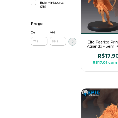
Epic Miniatures
(38)
Preço
De
Até
Elfo Feerico Pri
Atirando - Sem P
Miniatura 3D Méd
RPG de Me
R$17,9
R$17,01
com