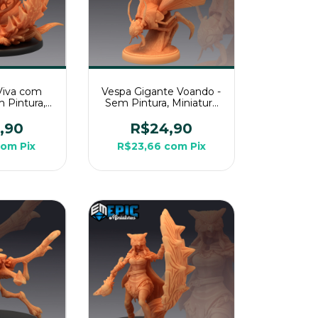
Viva com
Vespa Gigante Voando -
m Pintura,
Sem Pintura, Miniatura
3D Grande
3D Média Para RPG de
de Mesa
Mesa
,90
R$24,90
com
Pix
R$23,66
com
Pix