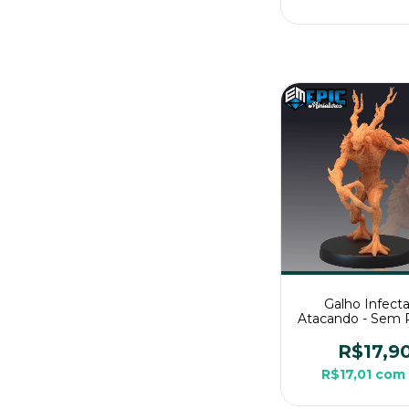
Galho Infect
Atacando - Sem P
Miniatura 3D Méd
RPG de Me
R$17,9
R$17,01
com