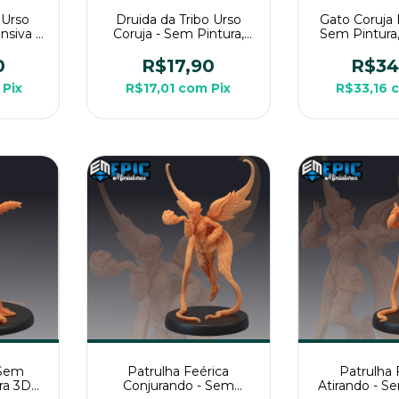
 Urso
Druida da Tribo Urso
Gato Coruja 
nsiva -
Coruja - Sem Pintura,
Sem Pintura,
iatura
Miniatura 3D Média Para
3D Grande P
RPG de
RPG de Mesa
Mes
0
R$17,90
R$34
Pix
R$17,01
com
Pix
R$33,16
 Sem
Patrulha Feérica
Patrulha 
ura 3D
Conjurando - Sem
Atirando - S