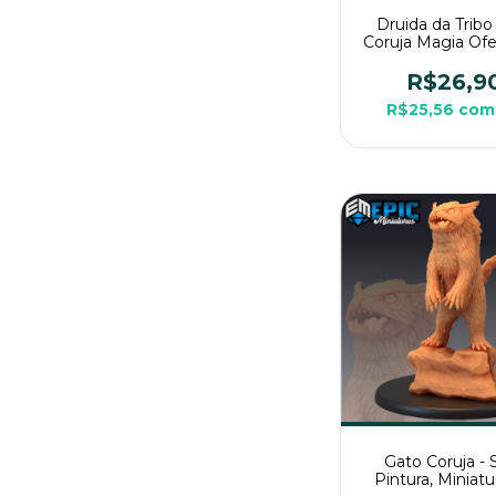
Druida da Tribo
Coruja Magia Ofe
Sem Pintura, Min
3D Média Para 
R$26,9
Mesa
R$25,56
com
Gato Coruja -
Pintura, Miniat