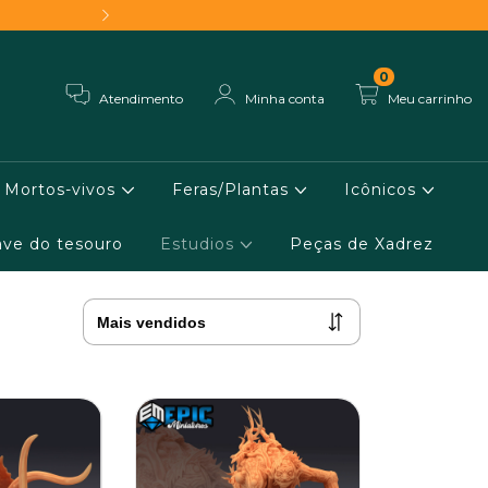
Frete grátis - Conheça 
0
Atendimento
Minha conta
Meu carrinho
Mortos-vivos
Feras/Plantas
Icônicos
ve do tesouro
Estudios
Peças de Xadrez