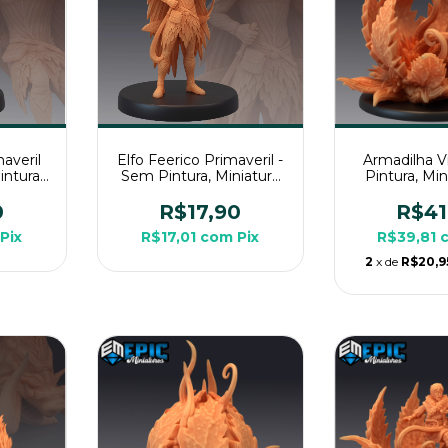
maveril
Elfo Feerico Primaveril -
Armadilha V
intura,
Sem Pintura, Miniatura
Pintura, Mi
ia Para
3D Média Para RPG de
Grande Par
sa
Mesa
Mes
0
R$17,90
R$41
Pix
R$17,01
com
Pix
R$39,81
2
x de
R$20,9