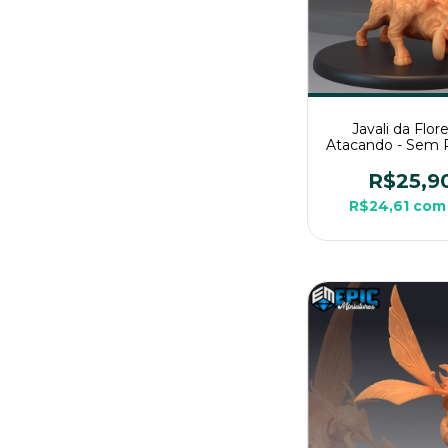
Javali da Flor
Atacando - Sem P
Miniatura 3D G
Para RPG de 
R$25,9
R$24,61
com