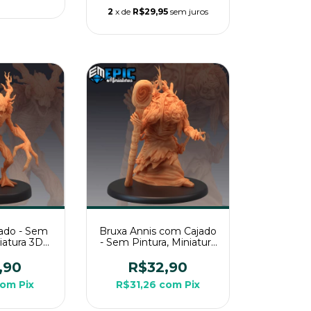
2
x de
R$29,95
sem juros
tado - Sem
Bruxa Annis com Cajado
niatura 3D
- Sem Pintura, Miniatura
a RPG de
3D Grande Para RPG de
a
Mesa
,90
R$32,90
com
Pix
R$31,26
com
Pix