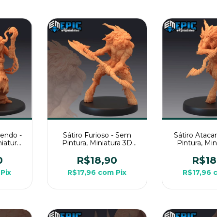
endo -
Sátiro Furioso - Sem
Sátiro Atac
iatura
Pintura, Miniatura 3D
Pintura, Mi
RPG de
Média Para RPG de
Média Par
Mesa
Mes
0
R$18,90
R$18
Pix
R$17,96
com
Pix
R$17,96