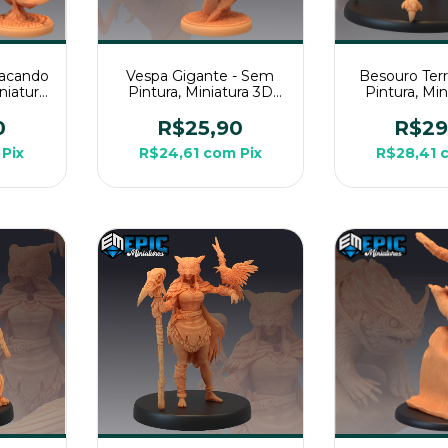
tacando
Vespa Gigante - Sem
Besouro Terr
niatura
Pintura, Miniatura 3D
Pintura, Mi
RPG de
Média Para RPG de
Grande Par
Mesa
Mes
0
R$25,90
R$29
Pix
R$24,61
com
Pix
R$28,41