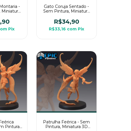
Montaria -
Gato Coruja Sentado -
 Miniatura
Sem Pintura, Miniatura
ara RPG de
3D Grande Para RPG de
a
Mesa
,90
R$34,90
com
Pix
R$33,16
com
Pix
Feérica
Patrulha Feérica - Sem
em Pintura,
Pintura, Miniatura 3D