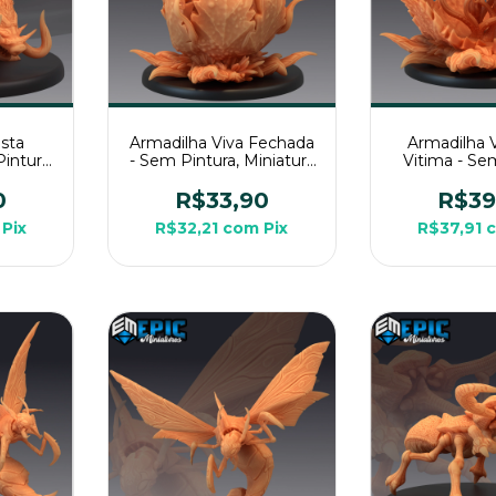
esta
Armadilha Viva Fechada
Armadilha 
intura,
- Sem Pintura, Miniatura
Vitima - Se
rande
3D Grande Para RPG de
Miniatura 
Mesa
Mesa
Para RPG 
0
R$33,90
R$39
Pix
R$32,21
com
Pix
R$37,91