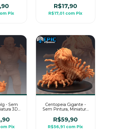
 Média Para
Média Para RPG de
 Mesa
Mesa
,90
R$17,90
com
Pix
R$17,01
com
Pix
olg - Sem
Centopeia Gigante -
niatura 3D
Sem Pintura, Miniatura
a RPG de
3D Enorme Para RPG
a
de Mesa
,90
R$59,90
com
Pix
R$56,91
com
Pix