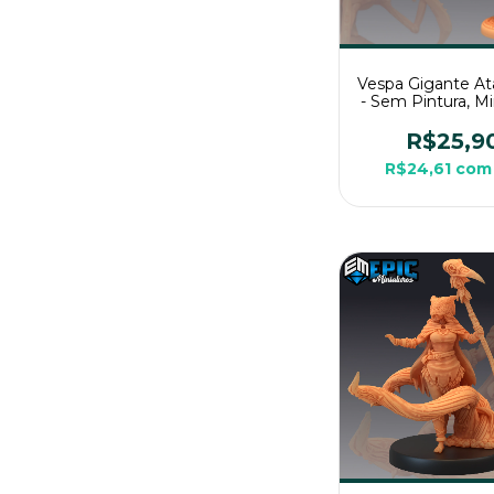
Vespa Gigante A
- Sem Pintura, Mi
3D Média Para 
Mesa
R$25,9
R$24,61
com