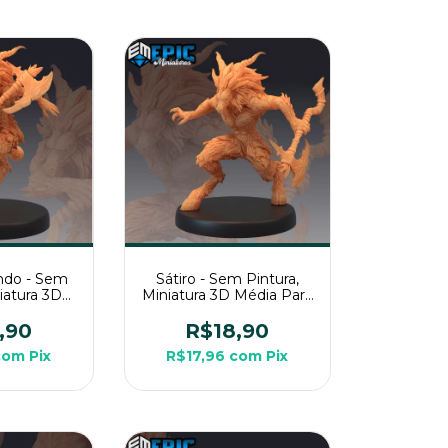
ando - Sem
Sátiro - Sem Pintura,
niatura 3D
Miniatura 3D Média Para
a RPG de
RPG de Mesa
a
,90
R$18,90
com
Pix
R$17,96
com
Pix