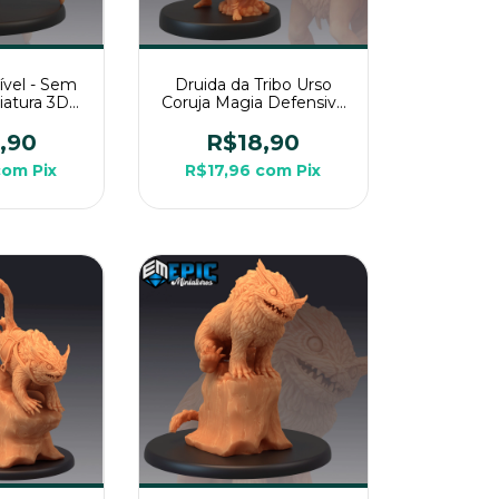
ível - Sem
Druida da Tribo Urso
niatura 3D
Coruja Magia Defensiva
a RPG de
- Sem Pintura, Miniatura
a
3D Média Para RPG de
,90
R$18,90
Mesa
com
Pix
R$17,96
com
Pix