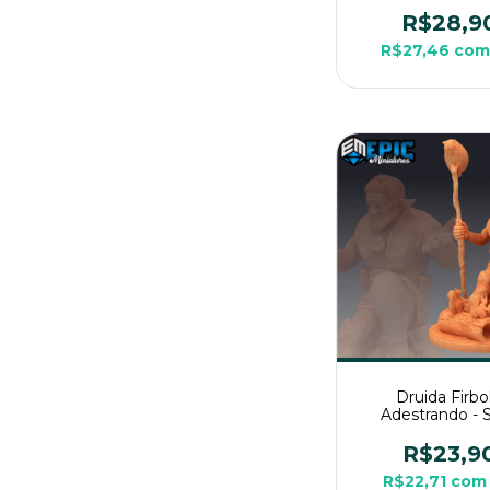
Grande Para R
Mesa
R$28,9
R$27,46
com
Druida Firbo
Adestrando -
Pintura, Miniat
Média Para RP
R$23,9
Mesa
R$22,71
com