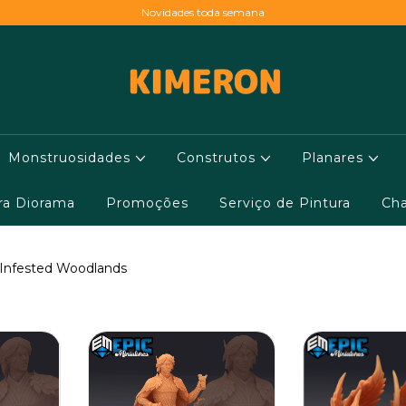
Novidades toda semana
Monstruosidades
Construtos
Planares
ara Diorama
Promoções
Serviço de Pintura
Cha
 Infested Woodlands