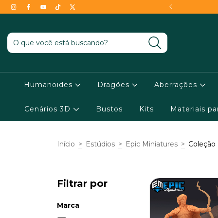
- Conheça as condições !
Humanoides
Dragões
Aberrações
Cenários 3D
Bustos
Kits
Materiais p
Início
>
Estúdios
>
Epic Miniatures
>
Coleção
Filtrar por
Marca