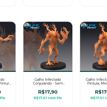
ado
Galho Infectado
Galho Infec
intura,
Conjurando - Sem
Pintura, Mi
ia Para
Pintura, Miniatura 3D
Média Par
sa
Média Para RPG de
Mes
0
R$17,90
R$17
Mesa
Pix
R$17,01
com
Pix
R$17,01