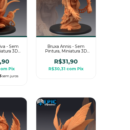
iva - Sem
Bruxa Annis - Sem
niatura 3D
Pintura, Miniatura 3D
a RPG de
Grande Para RPG de
a
Mesa
,90
R$31,90
com
Pix
R$30,31
com
Pix
5
sem juros