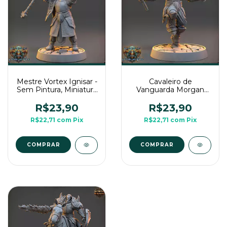
Mestre Vortex Ignisar -
Cavaleiro de
Sem Pintura, Miniatura
Vanguarda Morgan
3D Médio Para Rpg de
Shadowspark - Sem
Mesa
Pintura, Miniatura 3D
R$23,90
R$23,90
Médio Para Rpg de
R$22,71
com
Pix
R$22,71
com
Pix
Mesa
COMPRAR
COMPRAR