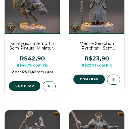
Sir Stygios Infernoth -
Mestre Seraphon
Sem Pintura, Miniatura
Pyrithrax - Sem
3D Grande Para Rpg
Pintura, Miniatura 3D
de Mesa
Médio Para Rpg de
R$42,90
R$23,90
Mesa
R$40,76
com
Pix
R$22,71
com
Pix
2
x de
R$21,45
sem juros
COMPRAR