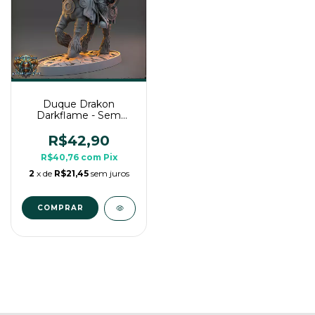
Duque Drakon
Darkflame - Sem
Pintura, Miniatura 3D
Grande Para RPG de
R$42,90
Mesa
R$40,76
com
Pix
2
x de
R$21,45
sem juros