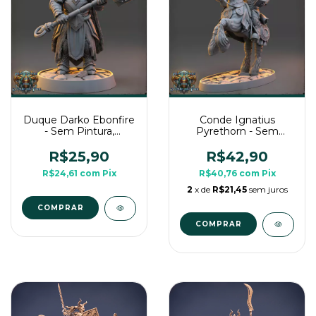
Duque Darko Ebonfire
Conde Ignatius
- Sem Pintura,
Pyrethorn - Sem
Miniatura 3D Médio
Pintura, Miniatura 3D
Para Rpg de Mesa
Grande Para Rpg de
R$25,90
R$42,90
Mesa
R$24,61
com
Pix
R$40,76
com
Pix
2
x de
R$21,45
sem juros
COMPRAR