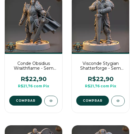
Conde Obsidius
Visconde Stygian
Wraithflame - Sem
Shatterforge - Sem
Pintura, Miniatura 3D
Pintura, Miniatura 3D
Médio Para Rpg de
Médio Para Rpg de
R$22,90
R$22,90
Mesa
Mesa
R$21,76
com
Pix
R$21,76
com
Pix
COMPRAR
COMPRAR