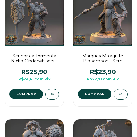
Senhor da Tormenta
Marquês Malaquite
Nicko Cinderwhisper -
Bloodmoon - Sem
Sem Pintura, Miniatura
Pintura, Miniatura 3D
3D Médio Para Rpg de
Médio Para Rpg de
R$25,90
R$23,90
Mesa
Mesa
R$24,61
com
Pix
R$22,71
com
Pix
COMPRAR
COMPRAR