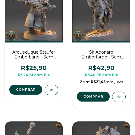
Arqueduque Staufer
Sir Abonard
Emberbane - Sem
Emberforge - Sem
Pintura, Miniatura 3D
Pintura, Miniatura 3D
Médio Para Rpg de
Grande Para Rpg de
R$25,90
R$42,90
Mesa
Mesa
R$24,61
com
Pix
R$40,76
com
Pix
2
x de
R$21,45
sem juros
COMPRAR