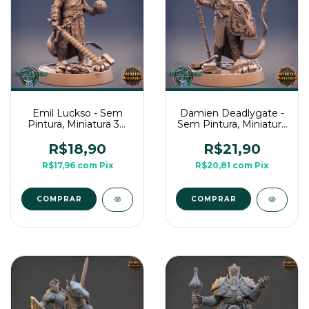
Emil Luckso - Sem
Damien Deadlygate -
Pintura, Miniatura 3D
Sem Pintura, Miniatura
Médio Para Rpg de
3D Médio Para Rpg de
Mesa
Mesa
R$18,90
R$21,90
R$17,96
com
Pix
R$20,81
com
Pix
COMPRAR
COMPRAR