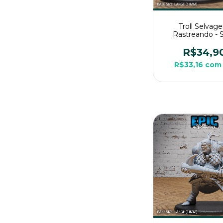
Troll Selvag
Rastreando -
Pintura, Miniat
Grande Para R
R$34,9
Mesa
R$33,16
com