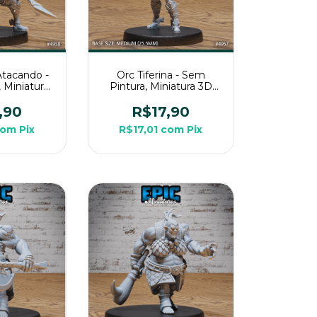
 Atacando -
Orc Tiferina - Sem
 Miniatura
Pintura, Miniatura 3D
ra Rpg de
Média Para Rpg de
a
Mesa
,90
R$17,90
com
Pix
R$17,01
com
Pix