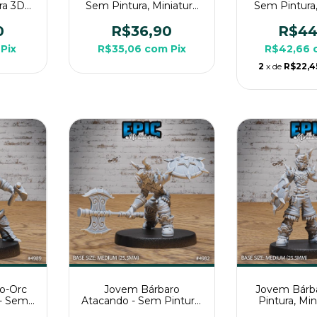
ura 3D
Sem Pintura, Miniatura
Sem Pintura,
PG de
3D Grande Para RPG de
3D Grande P
Mesa
Mes
0
R$36,90
R$44
Pix
R$35,06
com
Pix
R$42,66
2
x de
R$22,4
io-Orc
Jovem Bárbaro
Jovem Bárb
- Sem
Atacando - Sem Pintura,
Pintura, Mi
ura 3D
Miniatura 3D Média Para
Média Par