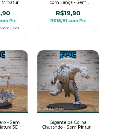
 Miniatura
com Lança - Sem
ara RPG de
Pintura, Miniatura 3D
a
Média Para Rpg de
,90
R$19,90
Mesa
com
Pix
R$18,91
com
Pix
5
sem juros
aro - Sem
Gigante da Colina
niatura 3D
Chutando - Sem Pintura,
a Rpg de
Miniatura 3D Enorme