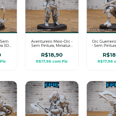
- Sem
Aventureiro Meio-Orc -
Orc Guerreir
ura 3D
Sem Pintura, Miniatura
- Sem Pintura
g de
3D Média Para Rpg de
3D Média Pa
Mesa
Mes
0
R$18,90
R$18
Pix
R$17,96
com
Pix
R$17,96