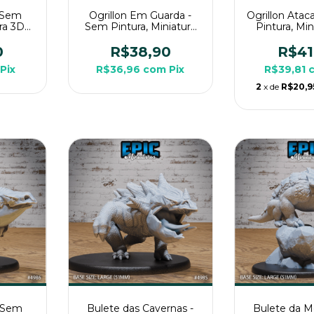
 Sem
Ogrillon Em Guarda -
Ogrillon Ata
ura 3D
Sem Pintura, Miniatura
Pintura, Mi
PG de
3D Grande Para RPG de
Grande Par
Mesa
Mes
0
R$38,90
R$41
Pix
R$36,96
com
Pix
R$39,81
2
x de
R$20,9
- Sem
Bulete das Cavernas -
Bulete da M