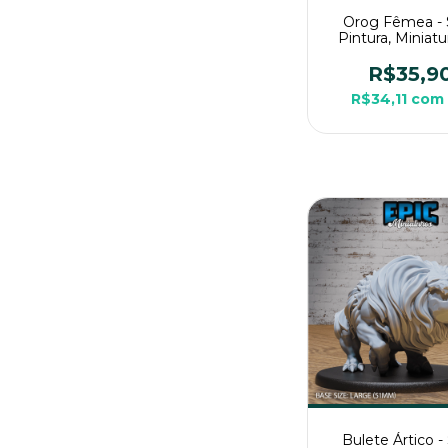
Orog Fêmea -
Pintura, Miniat
Grande Para R
Mesa
R$35,9
R$34,11
com
Bulete Ártico 