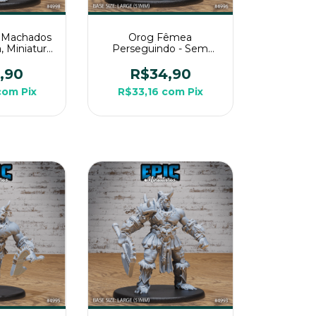
 Machados
Orog Fêmea
, Miniatura
Perseguindo - Sem
ara RPG de
Pintura, Miniatura 3D
a
Grande Para RPG de
,90
R$34,90
Mesa
com
Pix
R$33,16
com
Pix