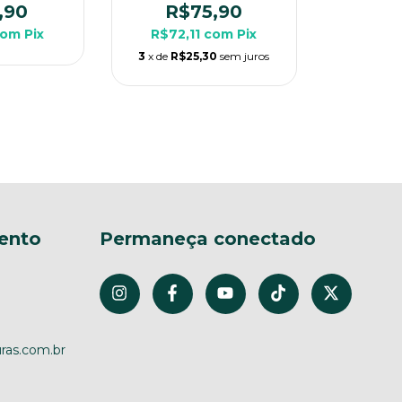
a
Para Rpg de Mesa
,90
R$75,90
com
Pix
R$72,11
com
Pix
3
x de
R$25,30
sem juros
ento
Permaneça conectado
ras.com.br