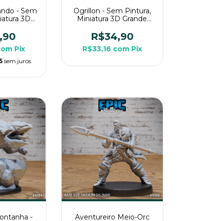
cando - Sem
Ogrillon - Sem Pintura,
niatura 3D
Miniatura 3D Grande
a RPG de
Para RPG de Mesa
a
,90
R$34,90
com
Pix
R$33,16
com
Pix
5
sem juros
ontanha -
Aventureiro Meio-Orc