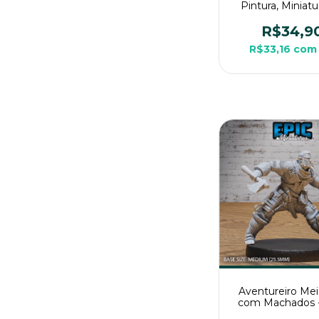
Pintura, Miniat
Grande Para R
Mesa
R$34,9
R$33,16
com
Aventureiro Me
com Machados 
Pintura, Miniat