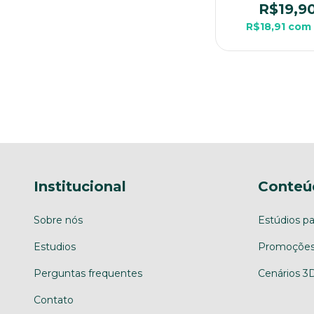
Média Para Rp
R$19,9
Mesa
R$18,91
com
Institucional
Conteú
Sobre nós
Estúdios pa
Estudios
Promoções
Perguntas frequentes
Cenários 3
Contato