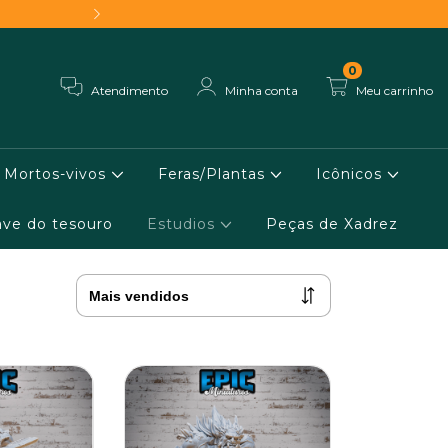
Frete grátis - Conheça 
0
Atendimento
Minha conta
Meu carrinho
Mortos-vivos
Feras/Plantas
Icônicos
ve do tesouro
Estudios
Peças de Xadrez