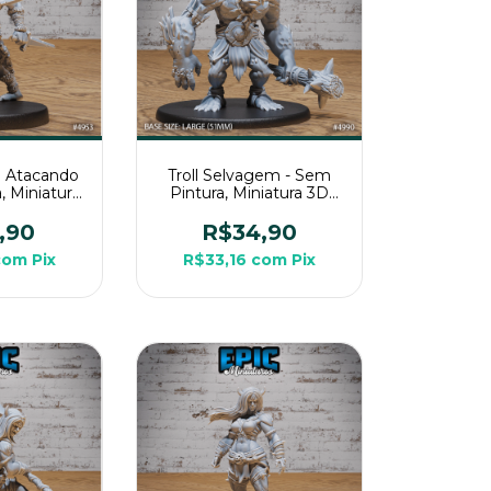
o Atacando
Troll Selvagem - Sem
, Miniatura
Pintura, Miniatura 3D
ra Rpg de
Grande Para RPG de
a
Mesa
,90
R$34,90
com
Pix
R$33,16
com
Pix