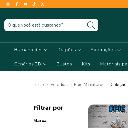
- Conheça as condições !
Humanoides
Dragões
Aberrações
Cenários 3D
Bustos
Kits
Materiais p
Início
>
Estúdios
>
Epic Miniatures
>
Coleção
Filtrar por
Marca