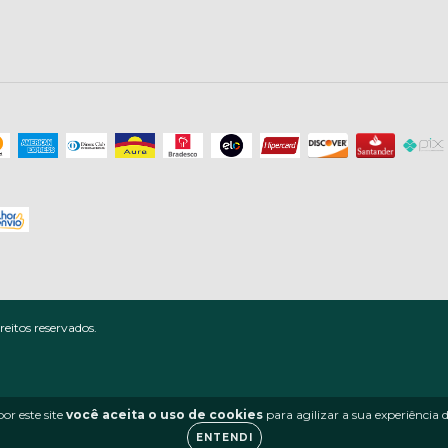
eitos reservados.
or este site
você aceita o uso de cookies
para agilizar a sua experiência
ENTENDI