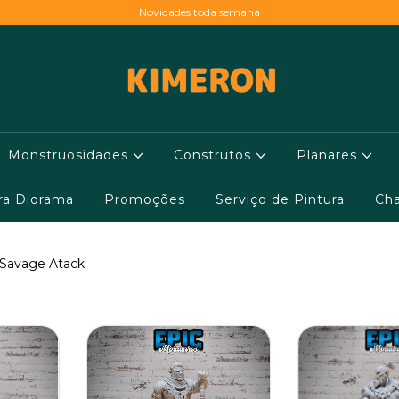
Novidades toda semana
Monstruosidades
Construtos
Planares
ara Diorama
Promoções
Serviço de Pintura
Cha
 Savage Atack