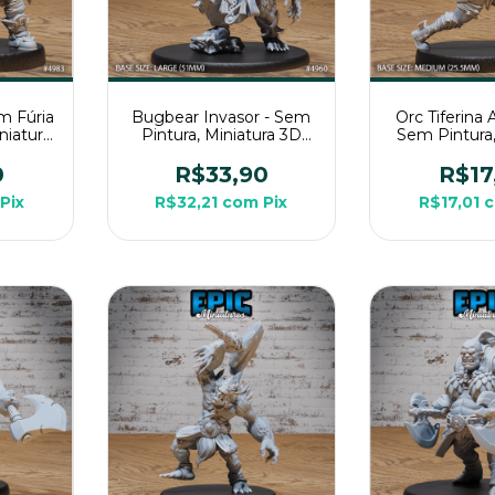
m Fúria
Bugbear Invasor - Sem
Orc Tiferina
niatura
Pintura, Miniatura 3D
Sem Pintura,
Rpg de
Grande Para RPG de
3D Média Pa
Mesa
Mes
0
R$33,90
R$17
Pix
R$32,21
com
Pix
R$17,01