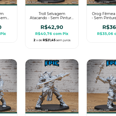
em
Troll Selvagem
Orog Fêmea
 Sem
Atacando - Sem Pintura,
- Sem Pintura
ura 3D
Miniatura 3D Grande
3D Grande P
PG de
Para RPG de Mesa
Mes
0
R$42,90
R$36
Pix
R$40,76
com
Pix
R$35,06
2
x de
R$21,45
sem juros