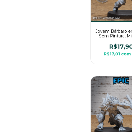
Jovem Bárbaro e
- Sem Pintura, Mi
3D Média Para 
Mesa
R$17,9
R$17,01
com