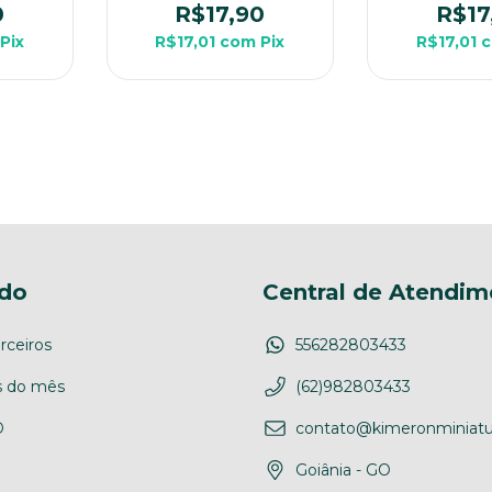
g de
Rpg de Mesa
Mes
0
R$17,90
R$17
Pix
R$17,01
com
Pix
R$17,01
do
Central de Atendim
rceiros
556282803433
 do mês
(62)982803433
D
contato@kimeronminiatu
Goiânia - GO