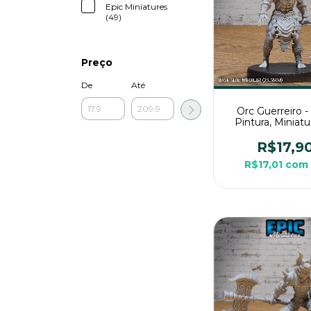
Epic Miniatures
(49)
Preço
De
Até
Orc Guerreiro 
Pintura, Miniat
Média Para Rp
Mesa
R$17,9
R$17,01
com