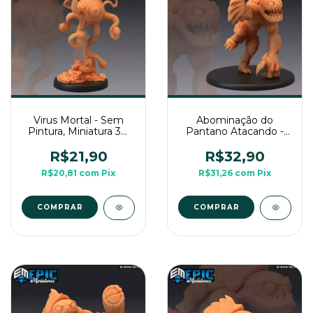
Virus Mortal - Sem
Abominação do
Pintura, Miniatura 3D
Pantano Atacando -
Médio Para RPG de
Sem Pintura, Miniatura
Mesa
3D Grande Para Rpg
R$21,90
R$32,90
de Mesa
R$20,81
com
Pix
R$31,26
com
Pix
COMPRAR