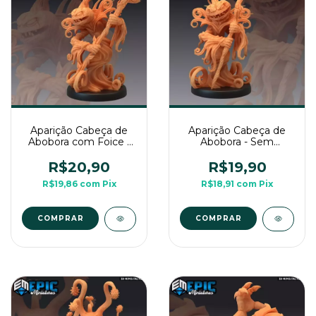
Aparição Cabeça de
Aparição Cabeça de
Abobora com Foice -
Abobora - Sem
Sem Pintura, Miniatura
Pintura, Miniatura 3D
3D Médio Para RPG
Médio Para RPG de
R$20,90
R$19,90
de Mesa
Mesa
R$19,86
com
Pix
R$18,91
com
Pix
COMPRAR
COMPRAR