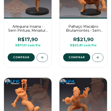
Arlequina Insana -
Palhaço Macabro
Sem Pintura, Miniatura
Brutamontes - Sem
3D Médio Para RPG
Pintura, Miniatura 3D
de Mesa
Médio Para RPG de
R$17,90
R$21,90
Mesa
R$17,01
com
Pix
R$20,81
com
Pix
COMPRAR
COMPRAR