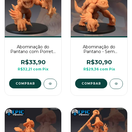
Abominação do
Abominação do
Pantano com Porrete
Pantano - Sem
- Sem Pintura,
Pintura, Miniatura 3D
Miniatura 3D Grande
Grande Para Rpg de
R$33,90
R$30,90
Para Rpg de Mesa
Mesa
R$32,21
com
Pix
R$29,36
com
Pix