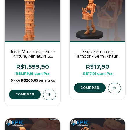
Torre Masmorra - Sem
Esqueleto com
Pintura, Miniatura 3D
Tambor - Sem Pintura,
Cenário Para RPG de
Miniatura 3D Médio
Mesa
Para RPG de Mesa
R$1.599,90
R$17,90
R$1.519,91
com
Pix
R$17,01
com
Pix
6
x de
R$266,65
sem juros
COMPRAR