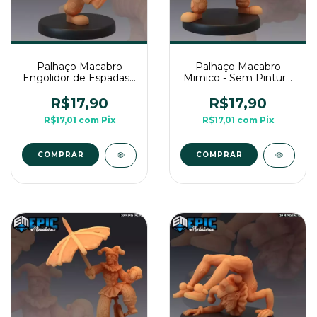
Palhaço Macabro
Palhaço Macabro
Engolidor de Espadas -
Mimico - Sem Pintura,
Sem Pintura, Miniatura
Miniatura 3D Médio
3D Médio Para RPG
Para RPG de Mesa
R$17,90
R$17,90
de Mesa
R$17,01
com
Pix
R$17,01
com
Pix
COMPRAR
COMPRAR