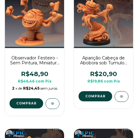
Observador Festeiro -
Aparição Cabeça de
Sem Pintura, Miniatura
Abobora sob Tumulo -
3D Grande Para RPG
Sem Pintura, Miniatura
de Mesa
3D Médio Para RPG
R$48,90
R$20,90
de Mesa
R$46,46
com
Pix
R$19,86
com
Pix
2
x de
R$24,45
sem juros
COMPRAR