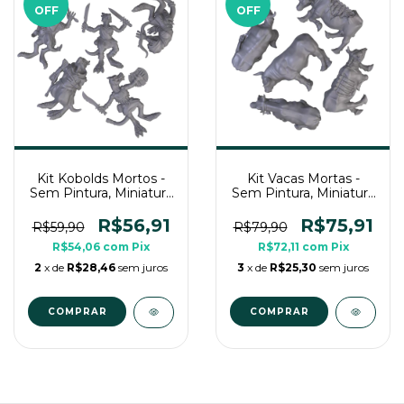
OFF
OFF
Kit Kobolds Mortos -
Kit Vacas Mortas -
Sem Pintura, Miniatura
Sem Pintura, Miniatura
3D Grande Para Rpg
3D Grande Para Rpg
de Mesa
de Mesa
R$56,91
R$75,91
R$59,90
R$79,90
R$54,06
com
Pix
R$72,11
com
Pix
2
x de
R$28,46
sem juros
3
x de
R$25,30
sem juros