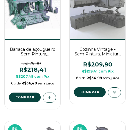
Barraca de açougueiro
Cozinha Vintage -
- Sem Pintura,
Sem Pintura, Miniatura
Miniatura 3D Imenso
3D Enorme Para Rpg
Para Rpg de Mesa
de Mesa
R$229,90
R$209,90
R$218,41
R$199,41
com
Pix
R$207,49
com
Pix
6
x de
R$34,98
sem juros
6
x de
R$36,40
sem juros
5
%
5
%