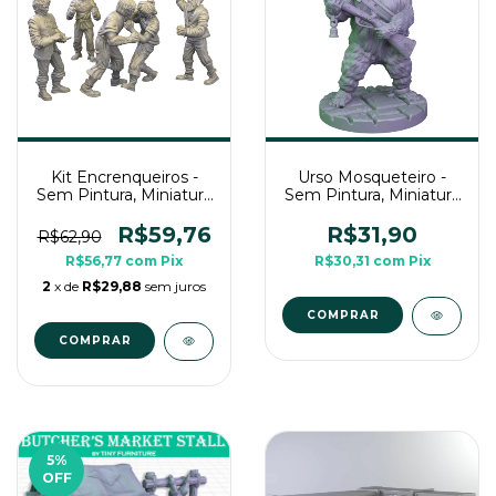
Kit Encrenqueiros -
Urso Mosqueteiro -
Sem Pintura, Miniatura
Sem Pintura, Miniatura
3D Grande Para Rpg
3D Média Para Rpg de
de Mesa
Mesa
R$59,76
R$31,90
R$62,90
R$56,77
com
Pix
R$30,31
com
Pix
2
x de
R$29,88
sem juros
5
%
OFF