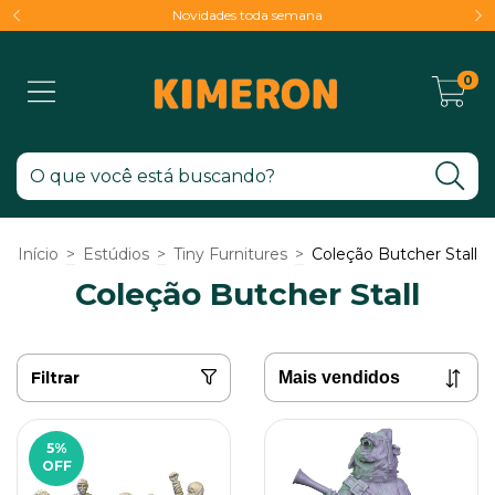
Novidades toda semana
0
Início
>
Estúdios
>
Tiny Furnitures
>
Coleção Butcher Stall
Coleção Butcher Stall
Filtrar
5
%
OFF