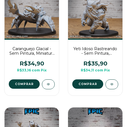
Caranguejo Glacial -
Yeti Idoso Rastreando
Sem Pintura, Miniatura
- Sem Pintura,
3D Grande Para RPG
Miniatura 3D Grande
de Mesa
Para RPG de Mesa
R$34,90
R$35,90
R$33,16
com
Pix
R$34,11
com
Pix