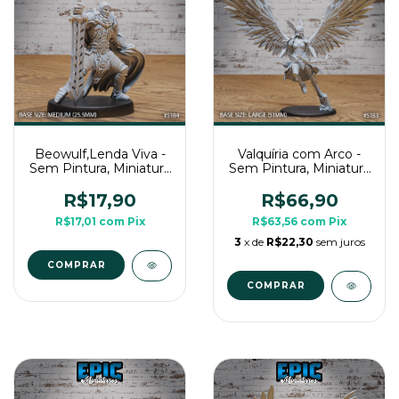
Beowulf,Lenda Viva -
Valquíria com Arco -
Sem Pintura, Miniatura
Sem Pintura, Miniatura
3D Média Para RPG
3D Grande Para RPG
de Mesa
de Mesa
R$17,90
R$66,90
R$17,01
com
Pix
R$63,56
com
Pix
3
x de
R$22,30
sem juros
COMPRAR