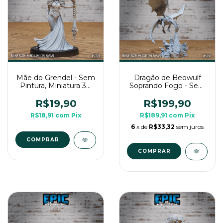
Mãe do Grendel - Sem
Dragão de Beowulf
Pintura, Miniatura 3D
Soprando Fogo - Sem
Média Para RPG de
Pintura, Miniatura 3D
Mesa
Enorme Para RPG de
R$19,90
R$199,90
Mesa
R$18,91
com
Pix
R$189,91
com
Pix
6
x de
R$33,32
sem juros
COMPRAR