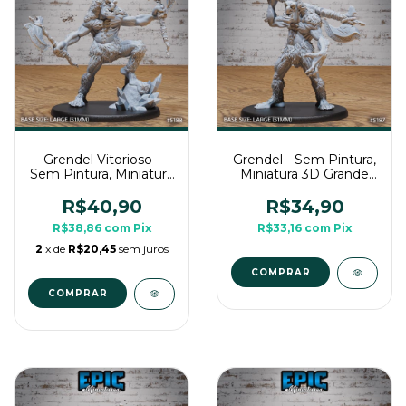
Grendel Vitorioso -
Grendel - Sem Pintura,
Sem Pintura, Miniatura
Miniatura 3D Grande
3D Grande Para RPG
Para RPG de Mesa
de Mesa
R$40,90
R$34,90
R$38,86
com
Pix
R$33,16
com
Pix
2
x de
R$20,45
sem juros