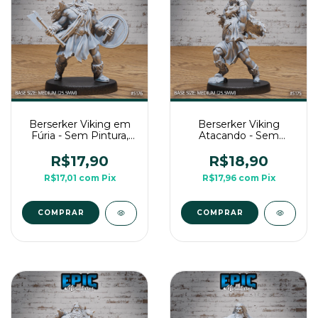
Berserker Viking em
Berserker Viking
Fúria - Sem Pintura,
Atacando - Sem
Miniatura 3D Média
Pintura, Miniatura 3D
Para RPG de Mesa
Média Para RPG de
R$17,90
R$18,90
Mesa
R$17,01
com
Pix
R$17,96
com
Pix
COMPRAR
COMPRAR