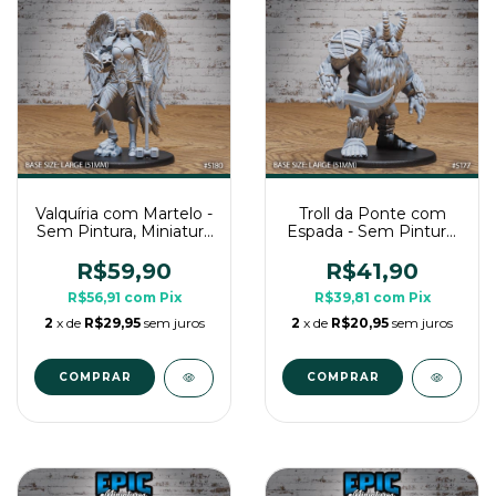
Valquíria com Martelo -
Troll da Ponte com
Sem Pintura, Miniatura
Espada - Sem Pintura,
3D Grande Para RPG
Miniatura 3D Grande
de Mesa
Para RPG de Mesa
R$59,90
R$41,90
R$56,91
com
Pix
R$39,81
com
Pix
2
x de
R$29,95
sem juros
2
x de
R$20,95
sem juros