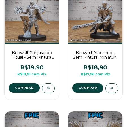
Beowulf Conjurando
Beowulf Atacando -
Ritual - Sem Pintura,
Sem Pintura, Miniatura
Miniatura 3D Média
3D Média Para RPG
Para RPG de Mesa
de Mesa
R$19,90
R$18,90
R$18,91
com
Pix
R$17,96
com
Pix
COMPRAR
COMPRAR