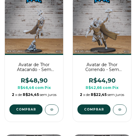
Avatar de Thor
Avatar de Thor
Atacando - Sem
Correndo - Sem
Pintura, Miniatura 3D
Pintura, Miniatura 3D
Grande Para RPG de
Grande Para RPG de
R$48,90
R$44,90
Mesa
Mesa
R$46,46
com
Pix
R$42,66
com
Pix
2
x de
R$24,45
sem juros
2
x de
R$22,45
sem juros