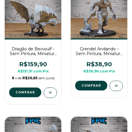
Dragão de Beowulf -
Grendel Andando -
Sem Pintura, Miniatura
Sem Pintura, Miniatura
3D Enorme Para RPG
3D Grande Para RPG
de Mesa
de Mesa
R$159,90
R$38,90
R$151,91
com
Pix
R$36,96
com
Pix
6
x de
R$26,65
sem juros