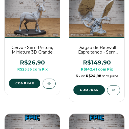
Cervo - Sem Pintura,
Dragão de Beowulf
Miniatura 3D Grande
Espreitando - Sem
Para RPG de Mesa
Pintura, Miniatura 3D
Enorme Para RPG de
R$26,90
R$149,90
Mesa
R$25,56
com
Pix
R$142,41
com
Pix
6
x de
R$24,98
sem juros