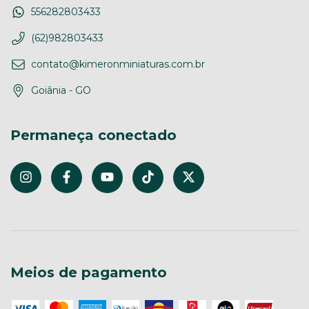
556282803433
(62)982803433
contato@kimeronminiaturas.com.br
Goiânia - GO
Permaneça conectado
Meios de pagamento