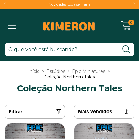
Novidades toda semana
0
Início
>
Estúdios
>
Epic Miniatures
>
Coleção Northern Tales
Coleção Northern Tales
Filtrar