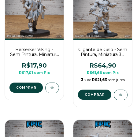
Berserker Viking -
Gigante de Gelo - Sem
Sem Pintura, Miniatura
Pintura, Miniatura 3D
3D Média Para RPG
Enorme Para RPG de
de Mesa
Mesa
R$17,90
R$64,90
R$17,01
com
Pix
R$61,66
com
Pix
3
x de
R$21,63
sem juros
COMPRAR