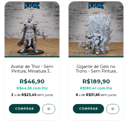
Avatar de Thor - Sem
Gigante de Gelo no
Pintura, Miniatura 3D
Trono - Sem Pintura,
Grande Para RPG de
Miniatura 3D Enorme
Mesa
Para RPG de Mesa
R$46,90
R$189,90
R$44,56
com
Pix
R$180,41
com
Pix
2
x de
R$23,45
sem juros
6
x de
R$31,65
sem juros