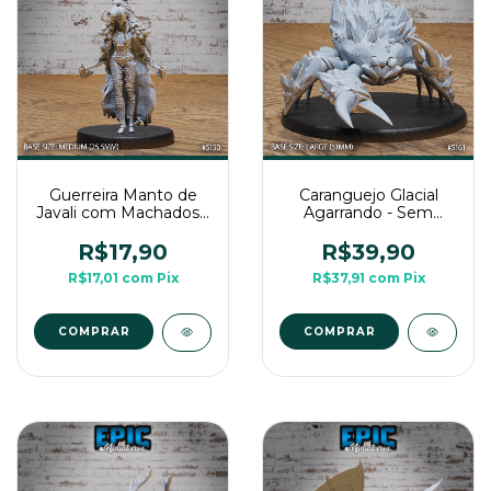
Guerreira Manto de
Caranguejo Glacial
Javali com Machados -
Agarrando - Sem
Sem Pintura, Miniatura
Pintura, Miniatura 3D
3D Média Para RPG
Grande Para RPG de
R$17,90
R$39,90
de Mesa
Mesa
R$17,01
com
Pix
R$37,91
com
Pix
COMPRAR