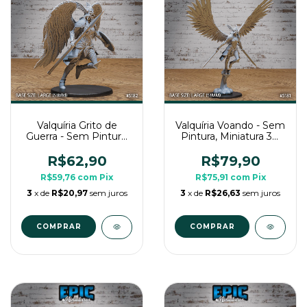
Valquíria Grito de
Valquíria Voando - Sem
Guerra - Sem Pintura,
Pintura, Miniatura 3D
Miniatura 3D Grande
Grande Para RPG de
Para RPG de Mesa
Mesa
R$62,90
R$79,90
R$59,76
com
Pix
R$75,91
com
Pix
3
x de
R$20,97
sem juros
3
x de
R$26,63
sem juros