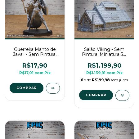
Guerreira Manto de
Salão Viking - Sem
Javali - Sem Pintura,
Pintura, Miniatura 3D
Miniatura 3D Média
Cenário Para RPG de
Para RPG de Mesa
Mesa
R$17,90
R$1.199,90
R$17,01
com
Pix
R$1.139,91
com
Pix
6
x de
R$199,98
sem juros
COMPRAR