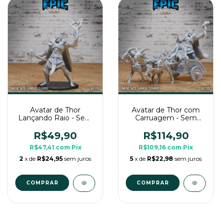
Avatar de Thor
Avatar de Thor com
Lançando Raio - Sem
Carruagem - Sem
Pintura, Miniatura 3D
Pintura, Miniatura 3D
Grande Para RPG de
Grande Para RPG de
R$49,90
R$114,90
Mesa
Mesa
R$47,41
com
Pix
R$109,16
com
Pix
2
x de
R$24,95
sem juros
5
x de
R$22,98
sem juros