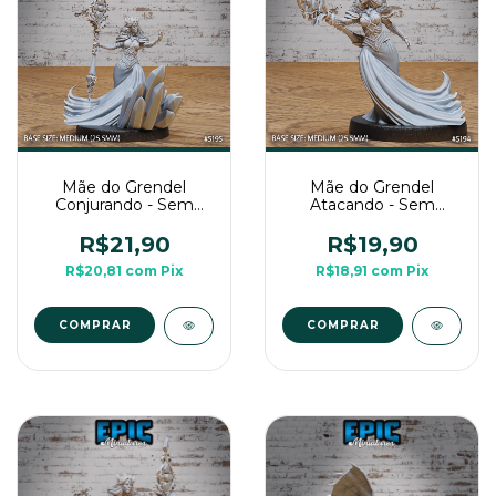
Mãe do Grendel
Mãe do Grendel
Conjurando - Sem
Atacando - Sem
Pintura, Miniatura 3D
Pintura, Miniatura 3D
Média Para RPG de
Média Para RPG de
R$21,90
R$19,90
Mesa
Mesa
R$20,81
com
Pix
R$18,91
com
Pix
COMPRAR
COMPRAR