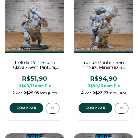
Troll da Ponte com
Troll da Ponte - Sem
Clava - Sem Pintura,
Pintura, Miniatura 3D
Miniatura 3D Grande
Grande Para RPG de
Para RPG de Mesa
Mesa
R$51,90
R$94,90
R$49,31
com
Pix
R$90,16
com
Pix
2
x de
R$25,95
sem juros
4
x de
R$23,73
sem juros