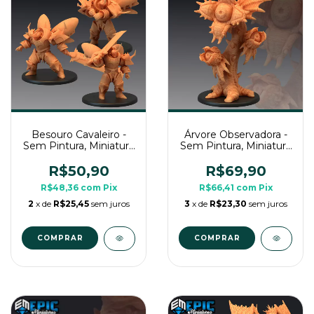
Besouro Cavaleiro -
Árvore Observadora -
Sem Pintura, Miniatura
Sem Pintura, Miniatura
3D Grande Para Rpg
3D Grande Para Rpg
de Mesa
de Mesa
R$50,90
R$69,90
R$48,36
com
Pix
R$66,41
com
Pix
2
x de
R$25,45
sem juros
3
x de
R$23,30
sem juros
COMPRAR