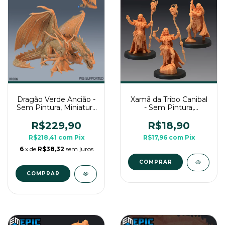
Dragão Verde Ancião -
Xamã da Tribo Canibal
Sem Pintura, Miniatura
- Sem Pintura,
3D Imenso Para Rpg
Miniatura 3D Médio
de Mesa
Para Rpg de Mesa
R$229,90
R$18,90
R$218,41
com
Pix
R$17,96
com
Pix
6
x de
R$38,32
sem juros
COMPRAR