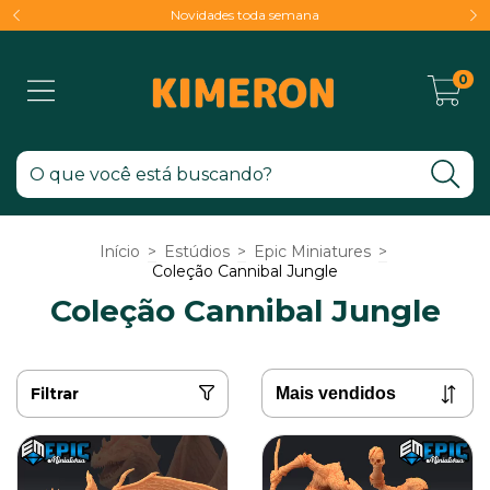
Novidades toda semana
0
Início
>
Estúdios
>
Epic Miniatures
>
Coleção Cannibal Jungle
Coleção Cannibal Jungle
Filtrar