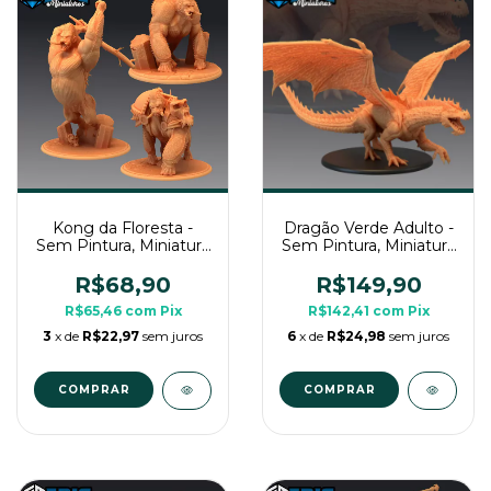
Kong da Floresta -
Dragão Verde Adulto -
Sem Pintura, Miniatura
Sem Pintura, Miniatura
3D Enorme Para Rpg
3D Enorme Para Rpg
de Mesa
de Mesa
R$68,90
R$149,90
R$65,46
com
Pix
R$142,41
com
Pix
3
x de
R$22,97
sem juros
6
x de
R$24,98
sem juros
COMPRAR