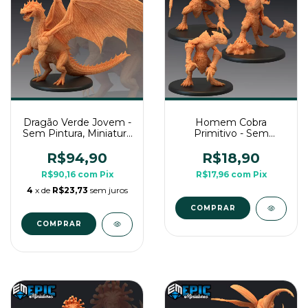
Dragão Verde Jovem -
Homem Cobra
Sem Pintura, Miniatura
Primitivo - Sem
3D Grande Para Rpg
Pintura, Miniatura 3D
de Mesa
Grande Para Rpg de
R$94,90
R$18,90
Mesa
R$90,16
com
Pix
R$17,96
com
Pix
4
x de
R$23,73
sem juros
COMPRAR