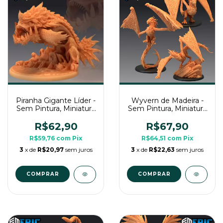
Piranha Gigante Líder -
Wyvern de Madeira -
Sem Pintura, Miniatura
Sem Pintura, Miniatura
3D Médio Para Rpg de
3D Grande Para Rpg
Mesa
de Mesa
R$62,90
R$67,90
R$59,76
com
Pix
R$64,51
com
Pix
3
x de
R$20,97
sem juros
3
x de
R$22,63
sem juros
COMPRAR
COMPRAR