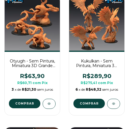
Otyugh - Sem Pintura,
Kukulkan - Sem
Miniatura 3D Grande
Pintura, Miniatura 3D
Para Rpg de Mesa
Enorme Para Rpg de
Mesa
R$63,90
R$289,90
R$60,71
com
Pix
R$275,41
com
Pix
3
x de
R$21,30
sem juros
6
x de
R$48,32
sem juros
COMPRAR
COMPRAR