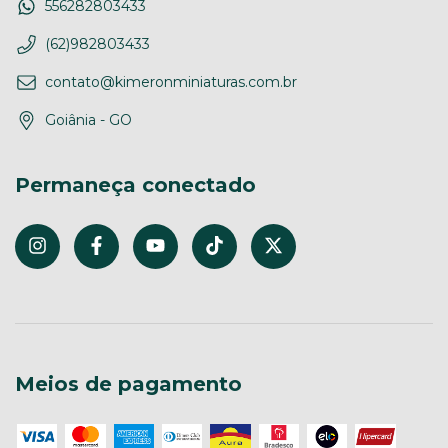
556282803433
(62)982803433
contato@kimeronminiaturas.com.br
Goiânia - GO
Permaneça conectado
Meios de pagamento