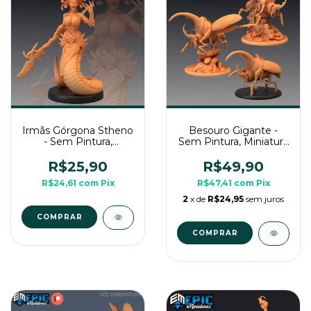
Irmãs Górgona Stheno
Besouro Gigante -
- Sem Pintura,
Sem Pintura, Miniatura
Miniatura 3D Médio
3D Grande Para Rpg
Para Rpg de Mesa
de Mesa
R$25,90
R$49,90
R$24,61
com
Pix
R$47,41
com
Pix
2
x de
R$24,95
sem juros
COMPRAR
COMPRAR