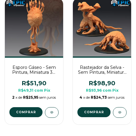
Esporo Gáseo - Sem
Rastejador da Selva -
Pintura, Miniatura 3D
Sem Pintura, Miniatura
Grande Para Rpg de
3D Grande Para Rpg
Mesa
de Mesa
R$51,90
R$98,90
R$49,31
com
Pix
R$93,96
com
Pix
2
x de
R$25,95
sem juros
4
x de
R$24,73
sem juros
COMPRAR