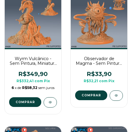
Wyrm Vulcânico -
Observador de
Sem Pintura, Miniatura
Magma - Sem Pintura,
3D Imenso Para Rpg
Miniatura 3D Grande
de Mesa
Para Rpg de Mesa
R$349,90
R$33,90
R$332,41
com
Pix
R$32,21
com
Pix
6
x de
R$58,32
sem juros
COMPRAR