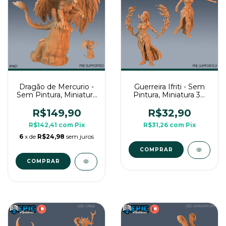
Dragão de Mercurio -
Guerreira Ifriti - Sem
Sem Pintura, Miniatura
Pintura, Miniatura 3D
3D Imenso Para Rpg
Grande Para Rpg de
de Mesa
Mesa
R$149,90
R$32,90
R$142,41
com
Pix
R$31,26
com
Pix
6
x de
R$24,98
sem juros
COMPRAR