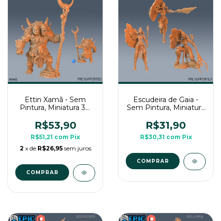
Ettin Xamã - Sem
Escudeira de Gaia -
Pintura, Miniatura 3D
Sem Pintura, Miniatura
Grande Para Rpg de
3D Grande Para Rpg
Mesa
de Mesa
R$53,90
R$31,90
R$51,21
com
Pix
R$30,31
com
Pix
2
x de
R$26,95
sem juros
COMPRAR