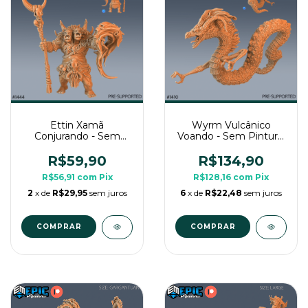
Ettin Xamã
Wyrm Vulcânico
Conjurando - Sem
Voando - Sem Pintura,
Pintura, Miniatura 3D
Miniatura 3D Imenso
Grande Para RPG de
Para RPG de Mesa
R$59,90
R$134,90
Mesa
R$56,91
com
Pix
R$128,16
com
Pix
2
x de
R$29,95
sem juros
6
x de
R$22,48
sem juros