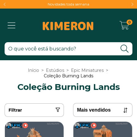
Novidades toda semana
0
Início
>
Estúdios
>
Epic Miniatures
>
Coleção Burning Lands
Coleção Burning Lands
Filtrar