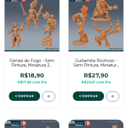
Genasi do Fogo - Sem
Guitarrista Rochoso -
Pintura, Miniatura 3D
Sem Pintura, Miniatura
Médio Para Rpg de
3D Grande Para Rpg
Mesa
de Mesa
R$18,90
R$27,90
R$17,96
com
Pix
R$26,51
com
Pix
COMPRAR
COMPRAR