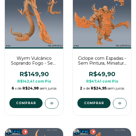
Wyrm Vulcânico
Ciclope com Espadas -
Soprando Fogo - Sem
Sem Pintura, Miniatura
Pintura, Miniatura 3D
3D Grande Para RPG
Imenso Para RPG de
de Mesa
R$149,90
R$49,90
Mesa
R$142,41
com
Pix
R$47,41
com
Pix
6
x de
R$24,98
sem juros
2
x de
R$24,95
sem juros