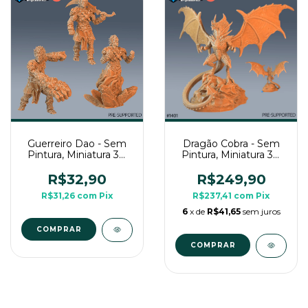
Guerreiro Dao - Sem
Dragão Cobra - Sem
Pintura, Miniatura 3D
Pintura, Miniatura 3D
Grande Para Rpg de
Colossal Para Rpg de
Mesa
Mesa
R$32,90
R$249,90
R$31,26
com
Pix
R$237,41
com
Pix
6
x de
R$41,65
sem juros
COMPRAR