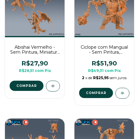
Abishai Vermelho -
Ciclope com Mangual
Sem Pintura, Miniatura
- Sem Pintura,
3D Médio Para Rpg de
Miniatura 3D Grande
Mesa
Para RPG de Mesa
R$27,90
R$51,90
R$26,51
com
Pix
R$49,31
com
Pix
2
x de
R$25,95
sem juros
COMPRAR