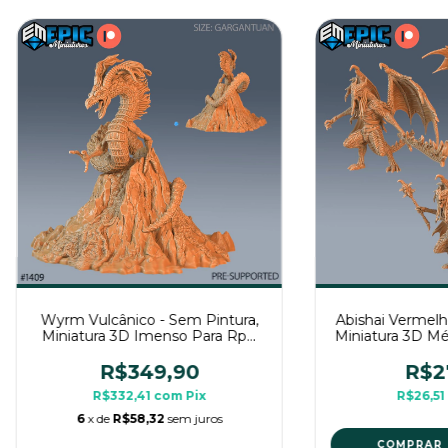
Wyrm Vulcânico - Sem Pintura,
Abishai Vermelh
Miniatura 3D Imenso Para Rpg
Miniatura 3D Mé
de Mesa
Me
R$349,90
R$2
R$332,41
com
Pix
R$26,51
6
x de
R$58,32
sem juros
COMPRAR