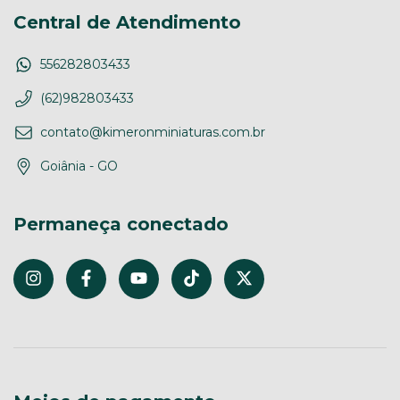
Central de Atendimento
556282803433
(62)982803433
contato@kimeronminiaturas.com.br
Goiânia - GO
Permaneça conectado