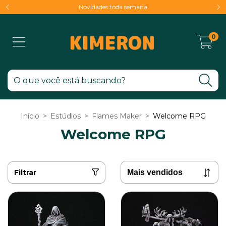
Novidades toda semana
0
Início
>
Estúdios
>
Flames Maker
>
Welcome RPG
Welcome RPG
Filtrar