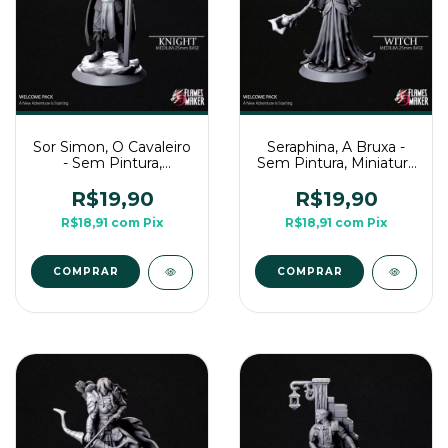
Sor Simon, O Cavaleiro
Seraphina, A Bruxa -
- Sem Pintura,
Sem Pintura, Miniatura
Miniatura 3D Médio
3D Médio Para Rpg de
Para Rpg de Mesa
Mesa
R$19,90
R$19,90
R$18,91
com
Pix
R$18,91
com
Pix
COMPRAR
COMPRAR