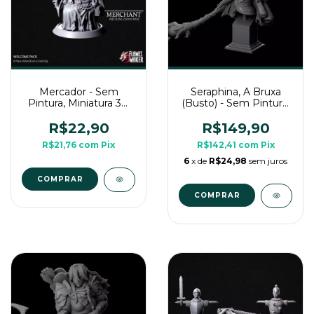
Mercador - Sem
Seraphina, A Bruxa
Pintura, Miniatura 3D
(Busto) - Sem Pintura,
Médio Para Rpg de
Busto Grande 3D
Mesa
R$22,90
R$149,90
R$21,76
com
Pix
R$142,41
com
Pix
6
x de
R$24,98
sem juros
COMPRAR