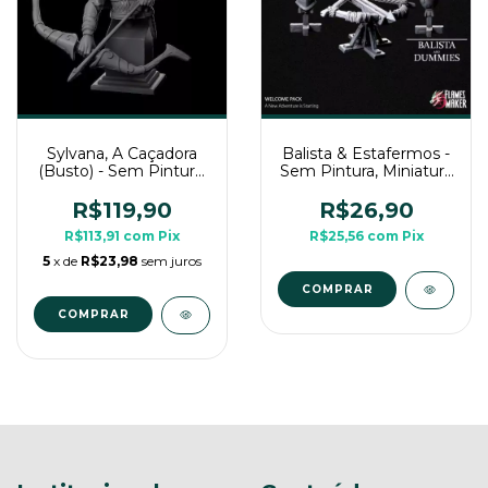
Sylvana, A Caçadora
Balista & Estafermos -
(Busto) - Sem Pintura,
Sem Pintura, Miniatura
Busto Grande 3D
3D Para Rpg de Mesa
R$119,90
R$26,90
R$113,91
com
Pix
R$25,56
com
Pix
5
x de
R$23,98
sem juros