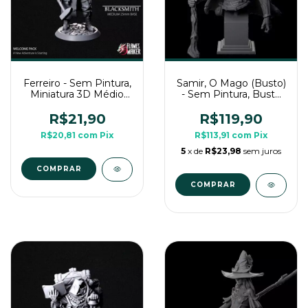
Ferreiro - Sem Pintura,
Samir, O Mago (Busto)
Miniatura 3D Médio
- Sem Pintura, Busto
Para Rpg de Mesa
Grande 3D
R$21,90
R$119,90
R$20,81
com
Pix
R$113,91
com
Pix
5
x de
R$23,98
sem juros
COMPRAR