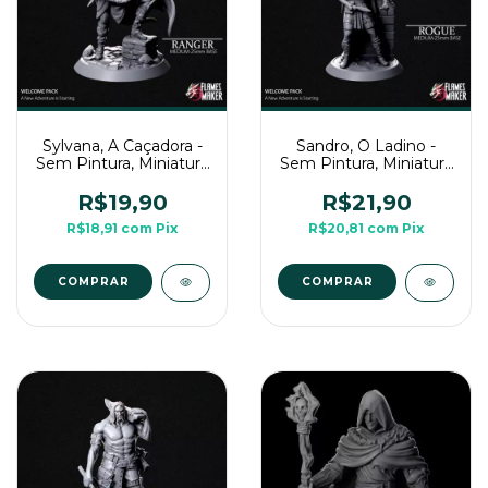
Sylvana, A Caçadora -
Sandro, O Ladino -
Sem Pintura, Miniatura
Sem Pintura, Miniatura
3D Médio Para Rpg de
3D Médio Para Rpg de
Mesa
Mesa
R$19,90
R$21,90
R$18,91
com
Pix
R$20,81
com
Pix
COMPRAR
COMPRAR