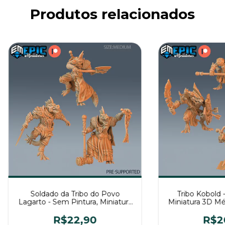
Produtos relacionados
Soldado da Tribo do Povo
Tribo Kobold 
Lagarto - Sem Pintura, Miniatura
Miniatura 3D Mé
3D Médio Para Rpg de Mesa
Me
R$22,90
R$2