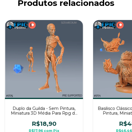
Produtos relacionados
Duplo da Guilda - Sem Pintura,
Basilisco Clássic
Miniatura 3D Média Para Rpg de
Pintura, Minia
Mesa
Para RPG
R$18,90
R$4
R$17,96
com
Pix
R$46,4