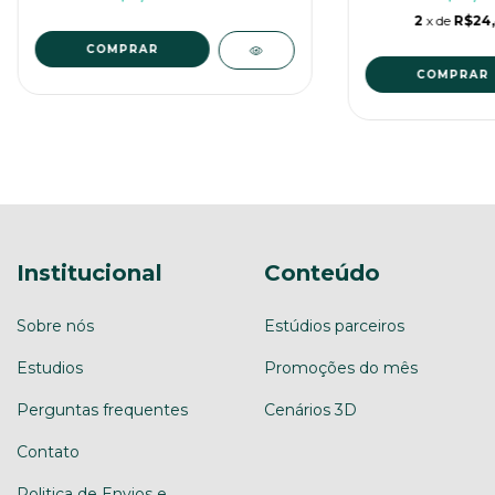
2
x de
R$24
COMPRAR
Institucional
Conteúdo
Sobre nós
Estúdios parceiros
Estudios
Promoções do mês
Perguntas frequentes
Cenários 3D
Contato
Politica de Envios e