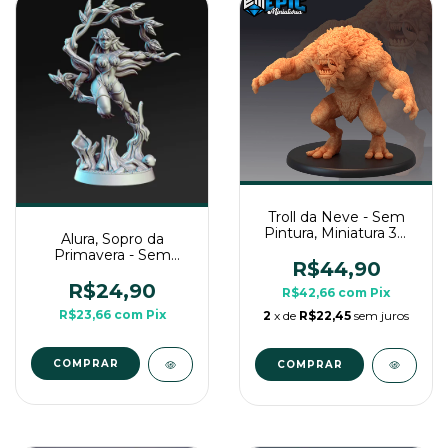
Troll da Neve - Sem
Pintura, Miniatura 3D
Alura, Sopro da
Grande Para Rpg de
Primavera - Sem
Mesa
R$44,90
Pintura, Miniatura
Média em 3D Para
R$24,90
R$42,66
com
Pix
Rpg de Mesa
R$23,66
com
Pix
2
x de
R$22,45
sem juros
COMPRAR
COMPRAR