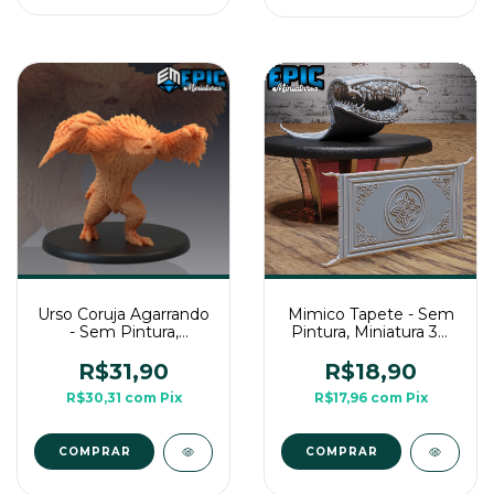
Urso Coruja Agarrando
Mimico Tapete - Sem
- Sem Pintura,
Pintura, Miniatura 3D
Miniatura 3D Grande
Médio Para Rpg de
Para RPG de Mesa
Mesa
R$31,90
R$18,90
R$30,31
com
Pix
R$17,96
com
Pix
COMPRAR