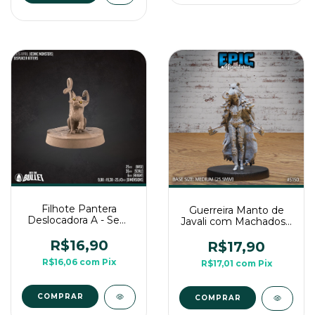
Filhote Pantera
Guerreira Manto de
Deslocadora A - Sem
Javali com Machados -
Pintura, Miniatura 3D
Sem Pintura, Miniatura
Médio Para Rpg de
R$16,90
3D Média Para RPG
R$17,90
Mesa
de Mesa
R$16,06
com
Pix
R$17,01
com
Pix
COMPRAR
COMPRAR