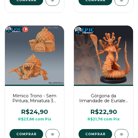
COMPRAR
Mimico Trono - Sem
Górgona da
Pintura, Miniatura 3D
Irmandade de Euríale -
Grande Para Rpg de
Sem Pintura, Miniatura
Mesa
3D Média Para Rpg de
R$24,90
R$22,90
Mesa
R$23,66
com
Pix
R$21,76
com
Pix
COMPRAR
COMPRAR