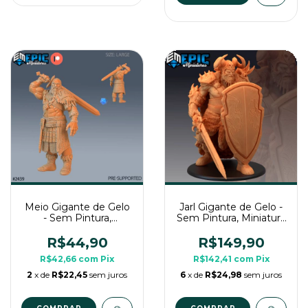
Meio Gigante de Gelo
Jarl Gigante de Gelo -
- Sem Pintura,
Sem Pintura, Miniatura
Miniatura 3D Grande
3D Enorme Para Rpg
Para RPG de Mesa
de Mesa
R$44,90
R$149,90
R$42,66
com
Pix
R$142,41
com
Pix
2
x de
R$22,45
sem juros
6
x de
R$24,98
sem juros