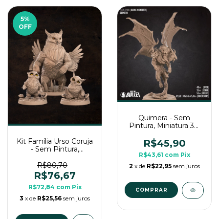
5
%
OFF
Quimera - Sem
Pintura, Miniatura 3D
Grande Para Rpg de
Kit Família Urso Coruja
Mesa
R$45,90
- Sem Pintura,
R$43,61
com
Pix
Miniaturas 3D Para
RPG de Mesa
R$80,70
2
x de
R$22,95
sem juros
R$76,67
R$72,84
com
Pix
3
x de
R$25,56
sem juros