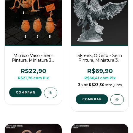
Mimico Vaso - Sem
Skreek, O Grifo - Sem
Pintura, Miniatura 3D
Pintura, Miniatura 3D
Média Para Rpg de
Grande Para Rpg de
Mesa
Mesa
R$22,90
R$69,90
R$21,76
com
Pix
R$66,41
com
Pix
3
x de
R$23,30
sem juros
COMPRAR