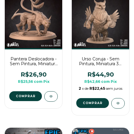
Pantera Deslocadora -
Urso Coruja - Sem
Sem Pintura, Miniatura
Pintura, Miniatura 3D
3D Grande Para Rpg
Grande Para Rpg de
de Mesa
Mesa
R$26,90
R$44,90
R$25,56
com
Pix
R$42,66
com
Pix
2
x de
R$22,45
sem juros
COMPRAR