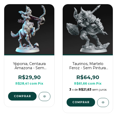
Ypponia, Centaura
Taurinos, Martelo
Amazona - Sem
Feroz - Sem Pintura,
Pintura, Miniatura
Miniatura 3D Grande
Grande em 3D Para
Para Rpg de Mesa
R$29,90
R$64,90
Rpg de Mesa
R$28,41
com
Pix
R$61,66
com
Pix
3
x de
R$21,63
sem juros
COMPRAR