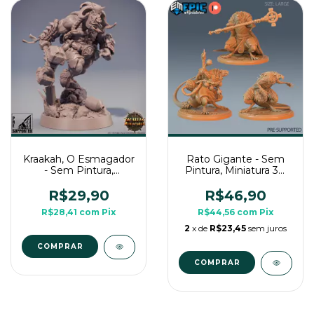
Kraakah, O Esmagador
Rato Gigante - Sem
- Sem Pintura,
Pintura, Miniatura 3D
Miniatura 3D Médio
Grande Para Rpg de
Para Rpg de Mesa
Mesa
R$29,90
R$46,90
R$28,41
com
Pix
R$44,56
com
Pix
2
x de
R$23,45
sem juros
COMPRAR
COMPRAR