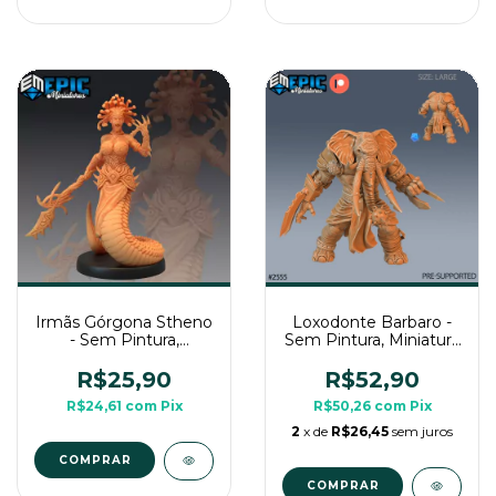
Irmãs Górgona Stheno
Loxodonte Barbaro -
- Sem Pintura,
Sem Pintura, Miniatura
Miniatura 3D Médio
3D Grande Para Rpg
Para Rpg de Mesa
de Mesa
R$25,90
R$52,90
R$24,61
com
Pix
R$50,26
com
Pix
2
x de
R$26,45
sem juros
COMPRAR
COMPRAR