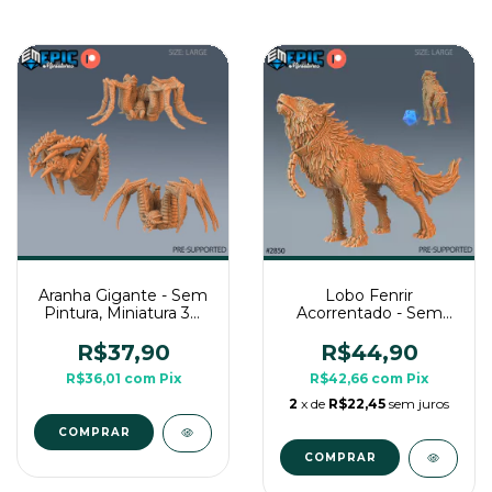
Aranha Gigante - Sem
Lobo Fenrir
Pintura, Miniatura 3D
Acorrentado - Sem
Grande Para Rpg de
Pintura, Miniatura 3D
Mesa
Grande Para Rpg de
R$37,90
R$44,90
Mesa
R$36,01
com
Pix
R$42,66
com
Pix
2
x de
R$22,45
sem juros
COMPRAR
COMPRAR