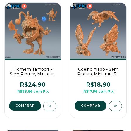
Homem Tamboril -
Coelho Alado - Sem
Sem Pintura, Miniatura
Pintura, Miniatura 3D
3D Médio Para RPG
Média Para Rpg de
de Mesa
Mesa
R$24,90
R$18,90
R$23,66
com
Pix
R$17,96
com
Pix
COMPRAR
COMPRAR