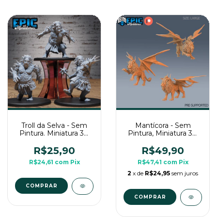
Troll da Selva - Sem
Mantícora - Sem
Pintura. Miniatura 3D
Pintura, Miniatura 3D
Grande Para Rpg de
Grande Para Rpg de
Mesa
Mesa
R$25,90
R$49,90
R$24,61
com
Pix
R$47,41
com
Pix
2
x de
R$24,95
sem juros
COMPRAR
COMPRAR