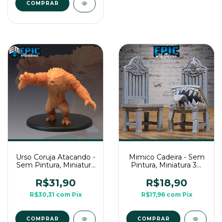
Urso Coruja Atacando -
Mimico Cadeira - Sem
Sem Pintura, Miniatura
Pintura, Miniatura 3D
3D Grande Para RPG
Médio Para Rpg de
de Mesa
Mesa
R$31,90
R$18,90
R$30,31
com
Pix
R$17,96
com
Pix
COMPRAR