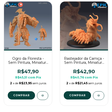
Ogro da Floresta -
Rastejador da Carniça -
Sem Pintura, Miniatura
Sem Pintura, Miniatura
3D Grande Para Rpg
3D Grande Para Rpg
de Mesa
de Mesa
R$47,90
R$42,90
R$45,51
com
Pix
R$40,76
com
Pix
2
x de
R$23,95
sem juros
2
x de
R$21,45
sem juros
COMPRAR
COMPRAR