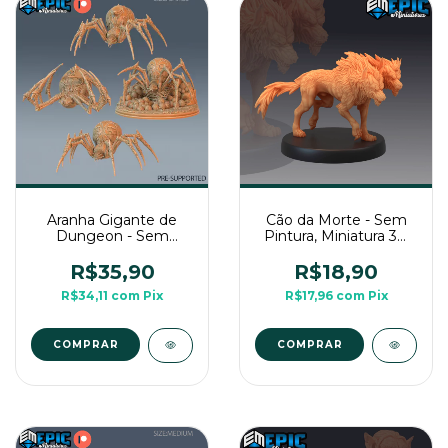
Aranha Gigante de
Cão da Morte - Sem
Dungeon - Sem
Pintura, Miniatura 3D
Pintura, Miniatura 3D
Média Para Rpg de
Grande Para Rpg de
Mesa
R$35,90
R$18,90
Mesa
R$34,11
com
Pix
R$17,96
com
Pix
COMPRAR
COMPRAR