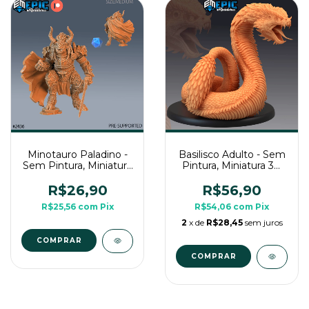
Minotauro Paladino -
Basilisco Adulto - Sem
Sem Pintura, Miniatura
Pintura, Miniatura 3D
3D Médio Para Rpg de
Grande Para Rpg de
Mesa
Mesa
R$26,90
R$56,90
R$25,56
com
Pix
R$54,06
com
Pix
2
x de
R$28,45
sem juros
COMPRAR