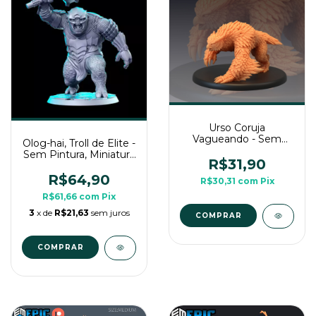
Urso Coruja
Vagueando - Sem
Olog-hai, Troll de Elite -
Pintura, Miniatura 3D
Sem Pintura, Miniatura
Grande Para RPG de
R$31,90
3D Grande Para Rpg
Mesa
de Mesa
R$64,90
R$30,31
com
Pix
R$61,66
com
Pix
3
x de
R$21,63
sem juros