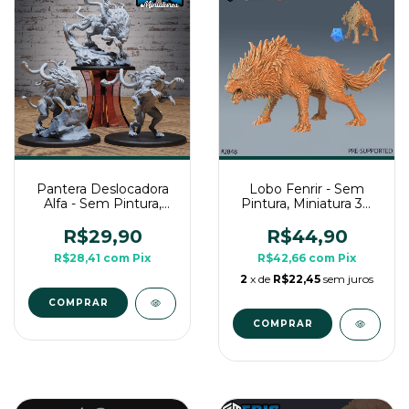
Pantera Deslocadora
Lobo Fenrir - Sem
Alfa - Sem Pintura,
Pintura, Miniatura 3D
Miniatura 3D Grande
Grande Para Rpg de
Para Rpg de Mesa
Mesa
R$29,90
R$44,90
R$28,41
com
Pix
R$42,66
com
Pix
2
x de
R$22,45
sem juros
COMPRAR
COMPRAR