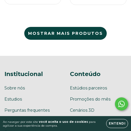
MOSTRAR MAIS PRODUTOS
Institucional
Conteúdo
Sobre nós
Estúdios parceiros
Estudios
Promoções do mês
Perguntas frequentes
Cenários 3D
Contato
Ao navegar por este site
você aceita o uso de cookies
para
ENTENDI
agilizar a sua experiência de compra.