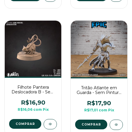
Filhote Pantera
Tritão Atlante em
Deslocadora B - Sem
Guarda - Sem Pintura,
Pintura, Miniatura 3D
Miniatura 3D Média
Médio Para Rpg de
R$16,90
Para Rpg de Mesa
R$17,90
Mesa
R$16,06
com
Pix
R$17,01
com
Pix
COMPRAR
COMPRAR