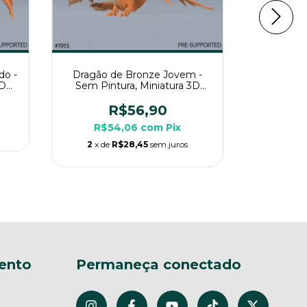
do -
Dragão de Bronze Jovem -
Dragão 
3D
Sem Pintura, Miniatura 3D
Sem Pin
sa
Grande Para Rpg de Mesa
Imenso 
R$56,90
R
R$54,06
com
Pix
R$1
2
x de
R$28,45
sem juros
6
x de
ento
Permaneça conectado