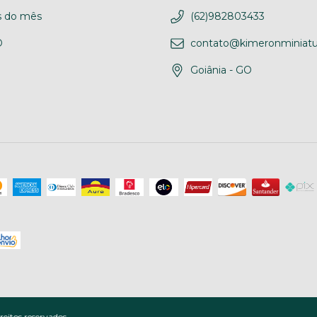
 do mês
(62)982803433
D
contato@kimeronminiatu
Goiânia - GO
eitos reservados.