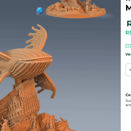
M
R
Ve
Co
Sua
arr