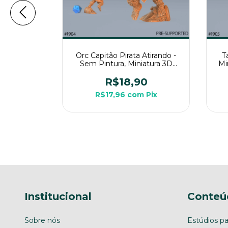
ata com
Orc Capitão Pirata Atirando -
T
intura,
Sem Pintura, Miniatura 3D
Mi
 Para Rpg
Média Para Rpg de Mesa
0
R$18,90
Pix
R$17,96
com
Pix
Institucional
Conteú
Sobre nós
Estúdios pa