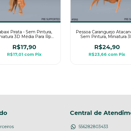
abaxi Pirata - Sem Pintura,
Pessoa Caranguejo Atacan
niatura 3D Média Para Rpg
Sem Pintura, Miniatura 
de Mesa
Grande Para RPG de Me
R$17,90
R$24,90
R$17,01
com
Pix
R$23,66
com
Pix
do
Central de Atendim
rceiros
556282803433