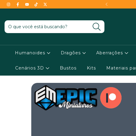
- Conheça as condições !
Humanoides
Dragões
Aberrações
Cenários 3D
Bustos
Kits
Materiais p