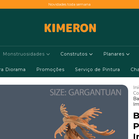
Novidades toda semana
Monstruosidades
Construtos
Planares
ara Diorama
Promoções
Serviço de Pintura
Cha
Iní
Co
Ba
Im
B
P
I