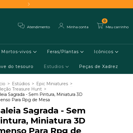
Frete grátis - Conheça 
0
Atendimento
Minha conta
Meu carrinho
Mortos-vivos
Feras/Plantas
Icônicos
ve do tesouro
Estudios
Peças de Xadrez
cio
>
Estúdios
>
Epic Miniatures
>
leção Treasure Hunt
>
leia Sagrada - Sem Pintura, Miniatura 3D
enso Para Rpg de Mesa
aleia Sagrada - Sem
intura, Miniatura 3D
menso Para Rpg de