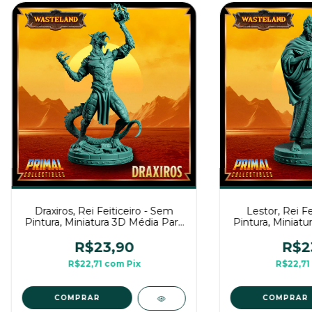
Draxiros, Rei Feiticeiro - Sem
Lestor, Rei Fe
Pintura, Miniatura 3D Média Para
Pintura, Miniatu
Rpg de Mesa
Rpg d
R$23,90
R$2
R$22,71
com
Pix
R$22,71
COMPRAR
COMPRAR