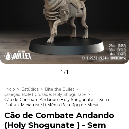
1
/
1
Início
>
Estúdios
>
Bite the Bullet
>
Coleção Bullet Crusade: Holy Shogunate
>
Cão de Combate Andando (Holy Shogunate ) - Sem
Pintura, Miniatura 3D Médio Para Rpg de Mesa
Cão de Combate Andando
(Holy Shogunate ) - Sem