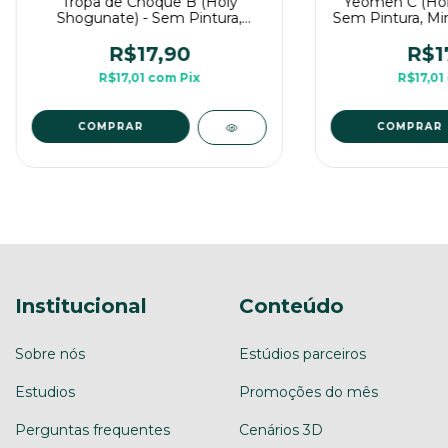
Tropa de Choque B (Holy
Yeomen C (Hol
Shogunate) - Sem Pintura,
Sem Pintura, Mi
Miniatura 3D Médio Para RPG de
Para RPG
Mesa
R$17,90
R$1
R$17,01
com
Pix
R$17,01
COMPRAR
COMPRAR
Institucional
Conteúdo
Sobre nós
Estúdios parceiros
Estudios
Promoções do mês
Perguntas frequentes
Cenários 3D