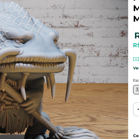
M
M
R
Ve
Esc
3
Co