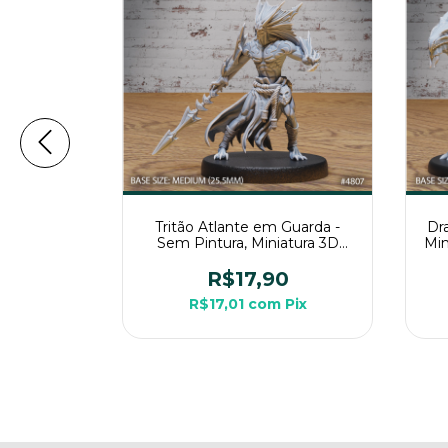
m Pintura,
Tritão Atlante em Guarda -
Dr
e Para RPG
Sem Pintura, Miniatura 3D
Min
Média Para Rpg de Mesa
0
R$17,90
m
Pix
R$17,01
com
Pix