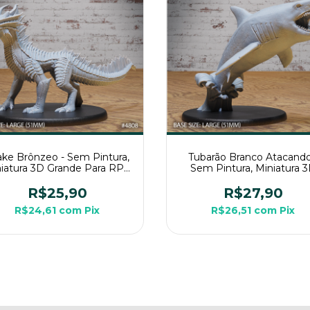
ake Brônzeo - Sem Pintura,
Tubarão Branco Atacando
iatura 3D Grande Para RPG
Sem Pintura, Miniatura 
de Mesa
Grande Para RPG de Me
R$25,90
R$27,90
R$24,61
com
Pix
R$26,51
com
Pix