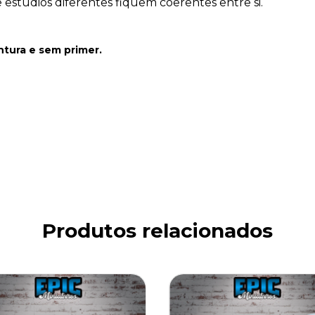
estúdios diferentes fiquem coerentes entre si.
ntura
e sem primer.
Produtos relacionados