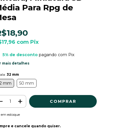
édia Para Rpg de
esa
R$18,90
$17,96
com
Pix
5% de desconto
pagando com Pix
r mais detalhes
ala:
32 mm
2 mm
50 mm
em estoque
mpre e cancele quando quiser.