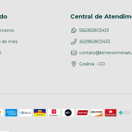
do
Central de Atendim
rceiros
556282803433
 do mês
(62)982803433
D
contato@kimeronminiatu
Goiânia - GO