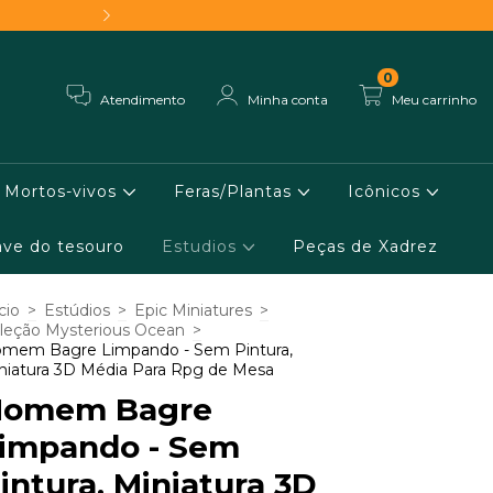
Frete grátis - Conheça 
0
Atendimento
Minha conta
Meu carrinho
Mortos-vivos
Feras/Plantas
Icônicos
ve do tesouro
Estudios
Peças de Xadrez
cio
>
Estúdios
>
Epic Miniatures
>
leção Mysterious Ocean
>
mem Bagre Limpando - Sem Pintura,
niatura 3D Média Para Rpg de Mesa
Homem Bagre
impando - Sem
intura, Miniatura 3D