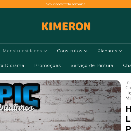
Novidades toda semana
Monstruosidades
Construtos
Planares
ara Diorama
Promoções
Serviço de Pintura
Cha
Iní
Co
Ho
Mi
L
P