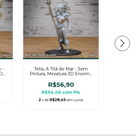
 -
Tétis, A Titã do Mar - Sem
Tritão At
3D
Pintura, Miniatura 3D Enorme
Pintura,
sa
Para Rpg de Mesa
Par
R$56,90
R$54,06
com
Pix
R$
2
x de
R$28,45
sem juros