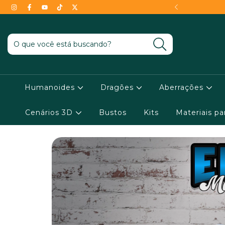
- Conheça as condições !
Humanoides
Dragões
Aberrações
Cenários 3D
Bustos
Kits
Materiais p