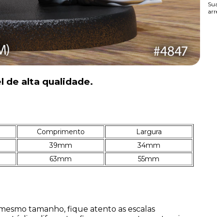
Sua
arr
l de alta qualidade.
Comprimento
Largura
39mm
34mm
63mm
55mm
mesmo tamanho, fique atento as escalas