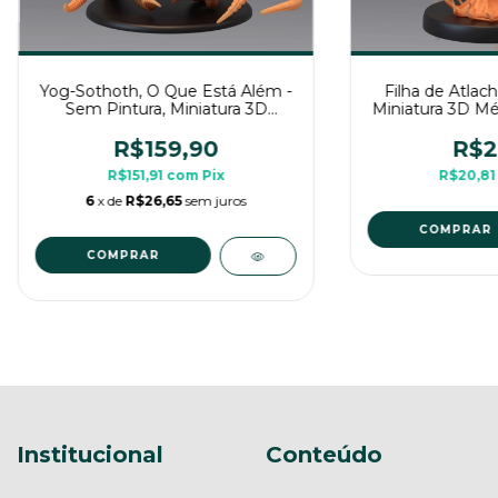
Yog-Sothoth, O Que Está Além -
Filha de Atlach
Sem Pintura, Miniatura 3D
Miniatura 3D Mé
Enorme Para Rpg de Mesa
Me
R$159,90
R$2
R$151,91
com
Pix
R$20,8
6
x de
R$26,65
sem juros
COMPRAR
Institucional
Conteúdo