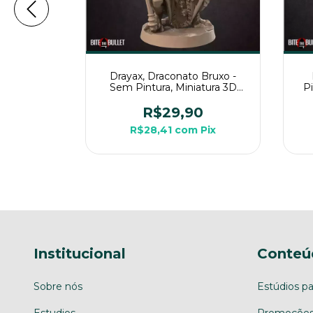
as - Sem
Drayax, Draconato Bruxo -
 3D Médio
Sem Pintura, Miniatura 3D
P
Mesa
Médio Para Rpg de Mesa
0
R$29,90
Pix
R$28,41
com
Pix
Institucional
Conteú
Sobre nós
Estúdios pa