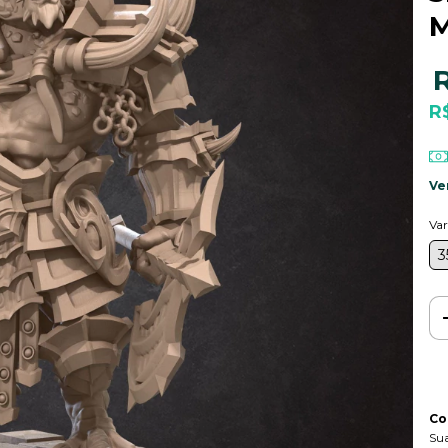
M
R
Ve
Var
Co
Sua