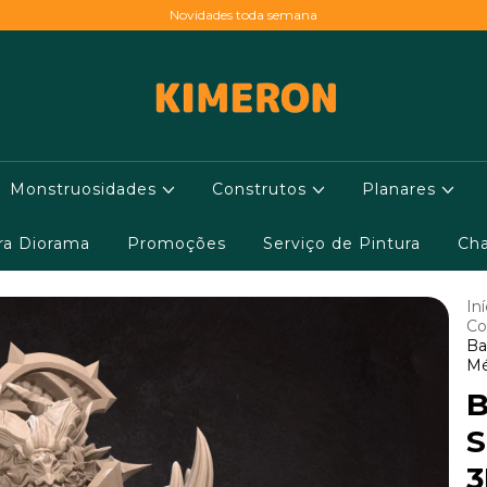
Novidades toda semana
Monstruosidades
Construtos
Planares
ara Diorama
Promoções
Serviço de Pintura
Cha
Iní
Co
Ba
Mé
B
S
3