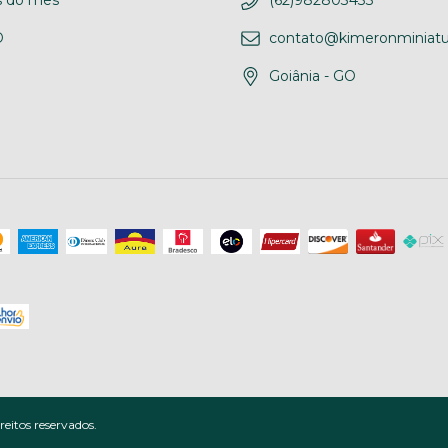
 do mês
(62)982803433
D
contato@kimeronminiatu
Goiânia - GO
eitos reservados.