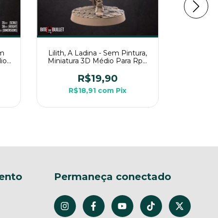
em
Lilith, A Ladina - Sem Pintura,
Mago 
io
Miniatura 3D Médio Para Rpg
Pintura,
de Mesa
Par
R$19,90
R$18,91
com
Pix
R$
ento
Permaneça conectado