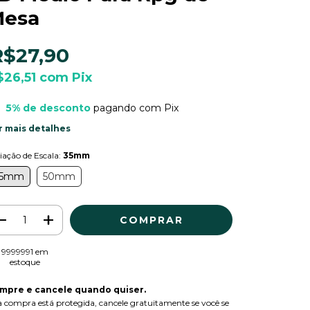
esa
R$27,90
$26,51
com
Pix
5% de desconto
pagando com Pix
r mais detalhes
iação de Escala:
35mm
35mm
50mm
9999991
em
estoque
mpre e cancele quando quiser.
 compra está protegida, cancele gratuitamente se você se