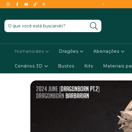
- Conheça as condições !
Humanoides
Dragões
Aberrações
Cenários 3D
Bustos
Kits
Materiais p