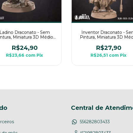
Ladino Draconato - Sem
Inventor Draconato - S
intura, Miniatura 3D Médio
Pintura, Miniatura 3D Méd
Para Rpg de Mesa
Para Rpg de Mesa
R$24,90
R$27,90
R$23,66
com
Pix
R$26,51
com
Pix
do
Central de Atendim
rceiros
556282803433