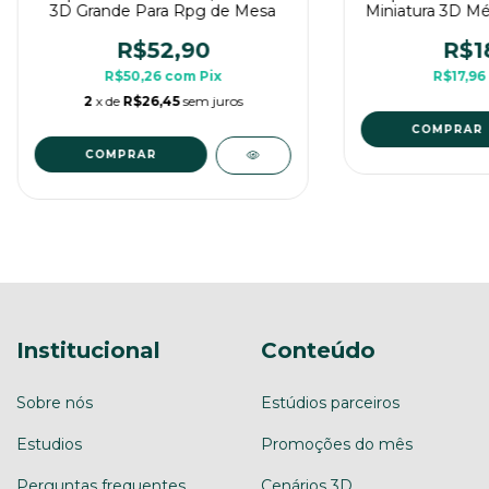
3D Grande Para Rpg de Mesa
Miniatura 3D Mé
Me
R$52,90
R$1
R$50,26
com
Pix
R$17,96
2
x de
R$26,45
sem juros
COMPRAR
COMPRAR
Institucional
Conteúdo
Sobre nós
Estúdios parceiros
Estudios
Promoções do mês
Perguntas frequentes
Cenários 3D