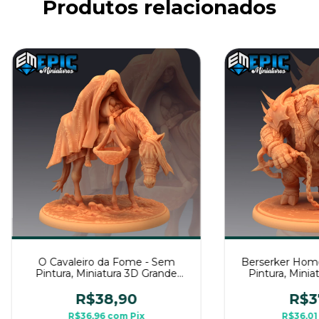
Produtos relacionados
O Cavaleiro da Fome - Sem
Berserker Home
Pintura, Miniatura 3D Grande
Pintura, Minia
Para Rpg de Mesa
Para Rpg
R$38,90
R$3
R$36,96
com
Pix
R$36,0