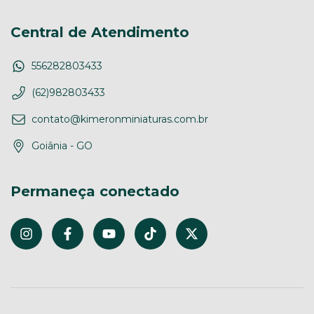
Central de Atendimento
556282803433
(62)982803433
contato@kimeronminiaturas.com.br
Goiânia - GO
Permaneça conectado