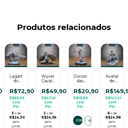
Produtos relacionados
Lagarto
Wyvern
Donzela
Avatar
do
Cavalo
das
de
Mar
Marinho
Profundezas
Dagon
Profundo
Atacando
Conjurando
- Sem
0
R$72,90
R$49,90
R$20,90
R$149,
Saltando
- Sem
- Sem
Pintura,
R$69,26
R$47,41
R$19,86
R$142,41
- Sem
Pintura,
Pintura,
Miniatura
com
com
com
com
Pintura,
Miniatura
Miniatura
3D
Pix
Pix
Pix
Pix
Miniatura
3D
3D
Enorme
3D
Grande
Média
Para
3
x de
2
x de
6
x de
Enorme
Para
Para
RPG
R$24,30
R$24,95
R$24,98
COMPRAR
Para
sem
RPG
sem
RPG
sem
de
juros
juros
juros
RPG
de
de
Mesa