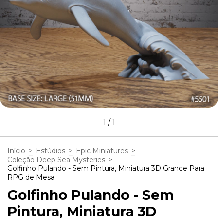
1
/
1
Início
>
Estúdios
>
Epic Miniatures
>
Coleção Deep Sea Mysteries
>
Golfinho Pulando - Sem Pintura, Miniatura 3D Grande Para
RPG de Mesa
Golfinho Pulando - Sem
Pintura, Miniatura 3D