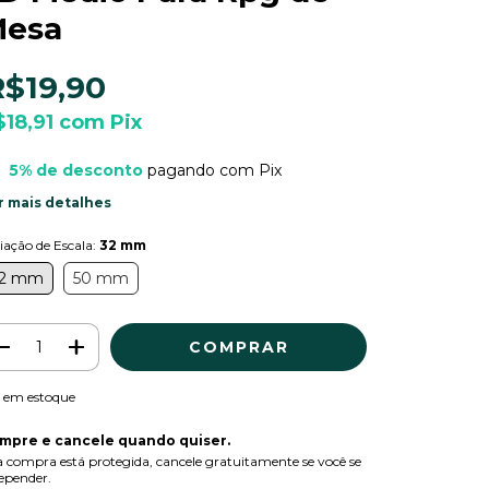
esa
R$19,90
$18,91
com
Pix
5% de desconto
pagando com Pix
r mais detalhes
iação de Escala:
32 mm
2 mm
50 mm
em estoque
mpre e cancele quando quiser.
 compra está protegida, cancele gratuitamente se você se
epender.