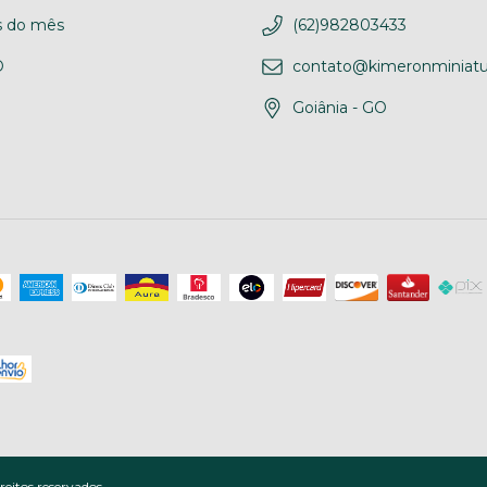
 do mês
(62)982803433
D
contato@kimeronminiatu
Goiânia - GO
eitos reservados.