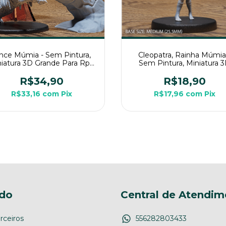
ince Múmia - Sem Pintura,
Cleopatra, Rainha Múmia
iatura 3D Grande Para Rpg
Sem Pintura, Miniatura 
de Mesa
Médio Para Rpg de Mes
R$34,90
R$18,90
R$33,16
com
Pix
R$17,96
com
Pix
do
Central de Atendim
rceiros
556282803433