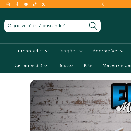
- Conheça as condições !
Humanoides
Dragões
Aberrações
Cenários 3D
Bustos
Kits
Materiais p