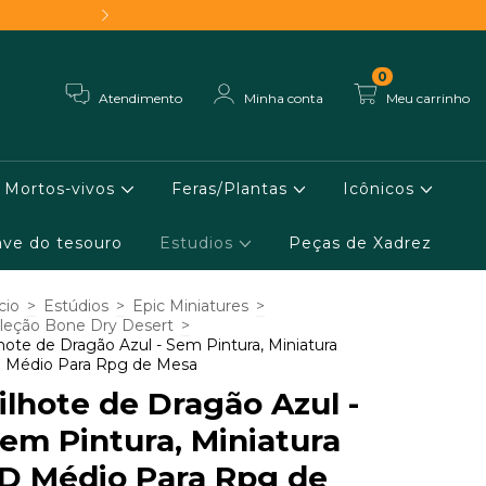
Frete grátis - Conheça 
0
Atendimento
Minha conta
Meu carrinho
Mortos-vivos
Feras/Plantas
Icônicos
ve do tesouro
Estudios
Peças de Xadrez
cio
>
Estúdios
>
Epic Miniatures
>
leção Bone Dry Desert
>
lhote de Dragão Azul - Sem Pintura, Miniatura
 Médio Para Rpg de Mesa
ilhote de Dragão Azul -
em Pintura, Miniatura
D Médio Para Rpg de