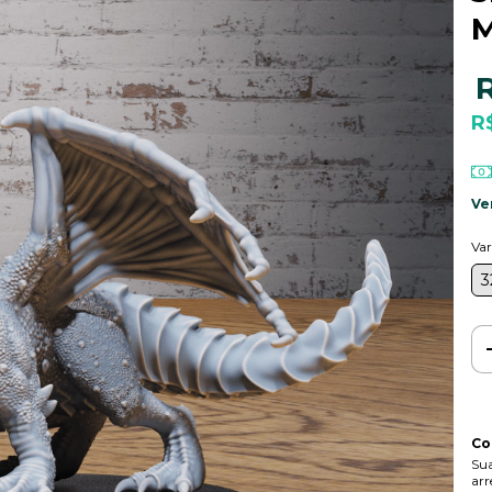
M
R
Ve
Var
3
Co
Sua
arr