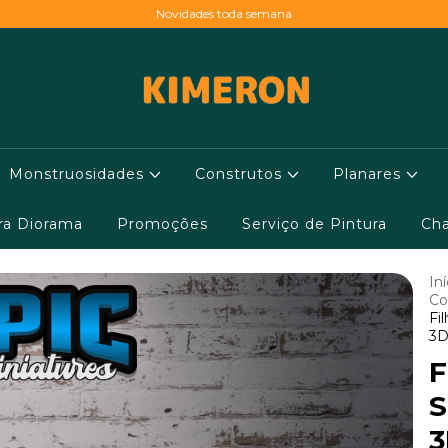
Novidades toda semana
Monstruosidades
Construtos
Planares
ara Diorama
Promoções
Serviço de Pintura
Cha
Iní
Co
Fi
3D
F
S
3