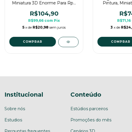
Miniatura 3D Enorme Para Rpg
Pintura, Minia
de Mesa
Para Rpg
R$104,90
R$7
R$99,66
com
Pix
R$71,16
5
x de
R$20,98
sem juros
3
x de
R$24
Institucional
Conteúdo
Sobre nós
Estúdios parceiros
Estudios
Promoções do mês
Perguntas frequentes
Cenários 3D