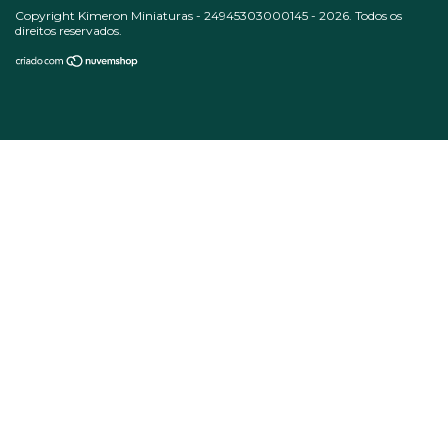
Copyright Kimeron Miniaturas - 24945303000145 - 2026. Todos os
direitos reservados.