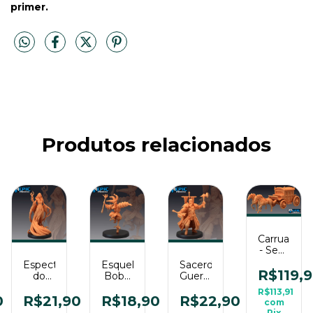
primer.
Produtos relacionados
Carruagem
- Sem
Pintura,
Espectro
Esqueleto
Sacerdote
Miniatura
R$119,
do
Bobo
Guerreiro
3D
Pesadelo
da
- Sem
R$113,91
Grande
- Sem
Corte
Pintura,
0
R$21,90
R$18,90
R$22,90
com
Para
Pintura,
- Sem
Miniatura
Pix