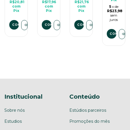
Rpg
R$20,81
R$17,96
R$21,76
Miniatura
Pintura,
3D
de
com
com
com
5
x de
3D
Miniatura
Média
Pix
Pix
Pix
Mesa
R$23,98
Média
3D
Para
sem
Para
Média
Rpg
juros
Rpg
Para
de
COMPRAR
COMPRAR
COMPRAR
de
Rpg
Mesa
Mesa
de
Mesa
Institucional
Conteúdo
Sobre nós
Estúdios parceiros
Estudios
Promoções do mês