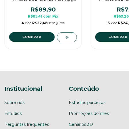
de Mesa
de 
R$89,90
R$7
R$85,41
com
Pix
R$69,2
4
x de
R$22,48
sem juros
3
x de
R$24
Institucional
Conteúdo
Sobre nós
Estúdios parceiros
Estudios
Promoções do mês
Perguntas frequentes
Cenários 3D