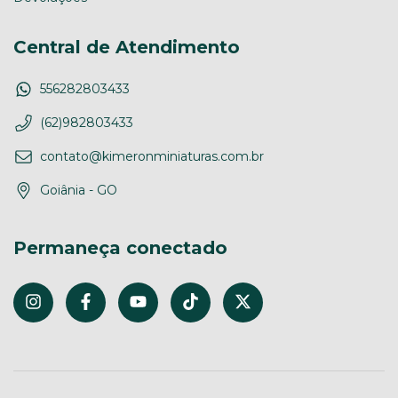
Central de Atendimento
556282803433
(62)982803433
contato@kimeronminiaturas.com.br
Goiânia - GO
Permaneça conectado